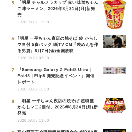
5
「明星 チャルメラカップ 赤い味噌ちゃん
こ味ラーメン」2026年8月31日(月)新発
売
2026.08.07 13:00
6
｢明星 一平ちゃん夜店の焼そば 袋 からし
マヨ付 5食パック｣新TV-CM『袋めんを作
る男篇』8月7日(金)全国放映
2026.08.07 07:30
7
『Samsung Galaxy Z Fold8 Ultra｜
Fold8｜Flip8 発売記念イベント』開催
レポート
2026.08.07 15:00
8
「明星 一平ちゃん夜店の焼そば 超特盛
からしマヨ2個付」2026年8月24日(月)新
発売
2026.08.07 13:00
富山県商工会議所青年部連合会 創立50周