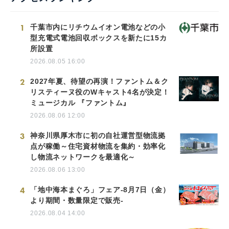
1
千葉市内にリチウムイオン電池などの小
型充電式電池回収ボックスを新たに15カ
所設置
2026.08.05 16:00
2
2027年夏、待望の再演！ファントム＆ク
リスティーヌ役のWキャスト4名が決定！
ミュージカル 『ファントム』
2026.08.06 12:00
3
神奈川県厚木市に初の自社運営型物流拠
点が稼働～住宅資材物流を集約・効率化
し物流ネットワークを最適化～
2026.08.06 13:00
4
「地中海本まぐろ」フェア-8月7日（金）
より期間・数量限定で販売-
2026.08.04 14:00