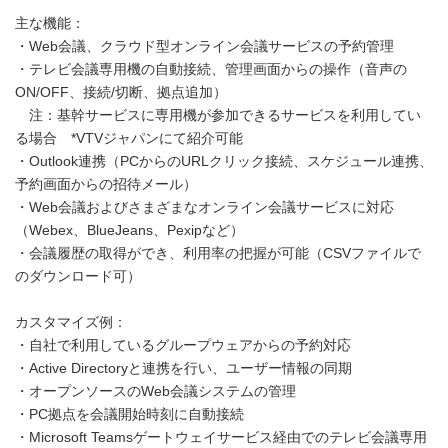
主な機能：
・Web会議、クラウド型オンライン会議サービスの予約管理
・テレビ会議専用機の自動接続、管理画面からの操作（音声の
ON/OFF、接続/切断、拠点追加）
注：基幹サービスに専用機が参加できるサービスを利用してい
る場合 *VTVジャパンにて紹介可能
・Outlook連携（PCからのURLクリック接続、スケジュール連携、
予約画面からの招待メール）
・Web会議およびさまざまなオンライン会議サービスに対応
（Webex、BlueJeans、Pexipなど）
・会議履歴の取得ができ、利用率の把握が可能（CSVファイルで
のダウンロード可）
カスタマイズ例：
・自社で利用しているグループウェアからの予約対応
・Active Directoryと連携を行い、ユーザー情報の同期
・オープンソースのWeb会議システムの管理
・PC拠点を会議開始時刻に自動接続
・Microsoft Teamsゲートウェイサービス経由でのテレビ会議専用