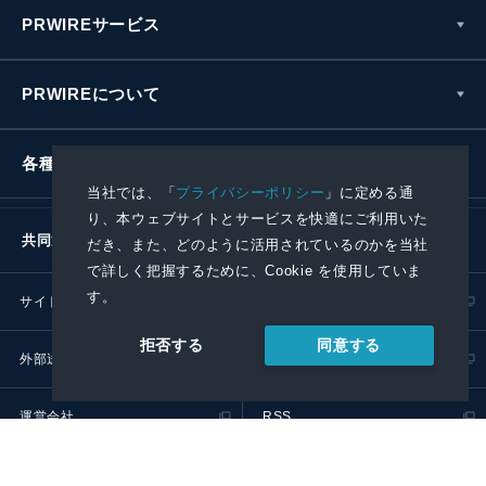
PRWIREサービス
PRWIREについて
各種お問い合わせ
当社では、「
プライバシーポリシー
」に定める通
り、本ウェブサイトとサービスを快適にご利用いた
共同通信社グループ
だき、また、どのように活用されているのかを当社
で詳しく把握するために、Cookie を使用していま
す。
サイトポリシー
プライバシーポリシー
同意する
拒否する
外部送信ポリシー
プレスリリース取扱基準
運営会社
RSS
© 2024 Kyodo News PR Wire