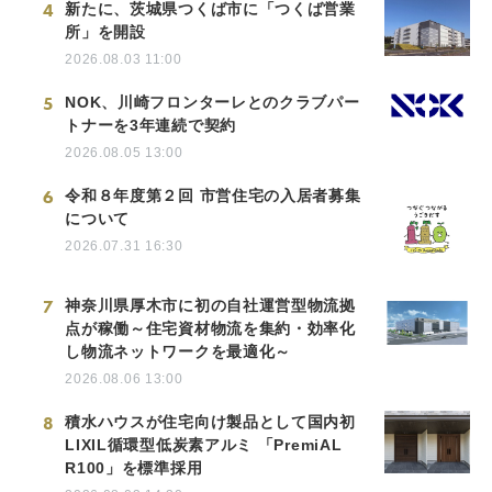
4
新たに、茨城県つくば市に「つくば営業
所」を開設
2026.08.03 11:00
5
NOK、川崎フロンターレとのクラブパー
トナーを3年連続で契約
2026.08.05 13:00
6
令和８年度第２回 市営住宅の入居者募集
について
2026.07.31 16:30
7
神奈川県厚木市に初の自社運営型物流拠
点が稼働～住宅資材物流を集約・効率化
し物流ネットワークを最適化～
2026.08.06 13:00
8
積水ハウスが住宅向け製品として国内初
LIXIL循環型低炭素アルミ 「PremiAL
R100」を標準採用