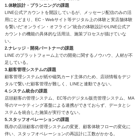
1.体験設計・プランニングの課題
LINE公式アカウントを開設しているが、メッセージ配信のみの活
用にとどまり、EC・Webサイト等デジタル上の体験と実店舗体験
を繋いだ“オンライン・オフライン”統合の体験設計やLINE公式ア
カウントの機能の具体的な活用法、施策プロセスが描けていな
い。
2.ナレッジ・開発パートナーの課題
LINE のプラットフォーム上での開発に関するノウハウ、人材が不
足している。
3.顧客管理システムの課題
顧客管理システムが紙や磁気カード主体のため、店頭情報をデジ
タルで繋いだ顧客管理が難しく、LINEと連動できない。
4.システム統合の課題
店頭顧客の管理システム、EC等のデジタル販売管理システム、MA
等のマーケティング基盤による連携ができておらず、データとシ
ステムを統合した施策が実行できない。
5.スタッフオペレーションの課題
既存の店頭顧客の管理システムの変更、顧客体験フローの変化に
伴い、スタッフオペレーションの再設計に工数がかかる。