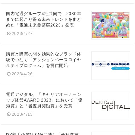
国内電通グループ4社共同で、2030年
までに起こり得る未来トレンドをまと
めた「電通未来曼荼羅2023」発表
2023/4/27
購買と購買の間を効果的なブランド体
験でつなぐ「アクションベースロイヤ
ルティプログラム」を提供開始
2023/4/26
電通デジタル、「キャリアオーナーシ
ップ経営AWARD 2023」において「優
秀賞」と「審査員奨励賞」を受賞
2023/4/13
DX着手企業は84%に達し「全社変革