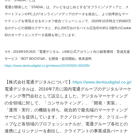
※3:「STADIA」とは
電通が開発した「STADIA」は、テレビをはじめとする"オフライン"メディアと、ス
マートフォンやPC上の"オンライン"メディアのデータを統合し、より効率的なマー
ケティングを実現させるオンオフ統合ソリューションで、2020年10月時点で約660万
台のテレビの視聴ログデータと、約1,200万台のモバイル広告IDや約1.3億件のCookie
IDのオーディエンスデータ規模を有しています。
※4：2019年9月26日『電通デジタル、LINE公式アカウント向け顧客獲得・育成支援
サービス「BOT BOOSTaR」を開発・提供開始』発表資料
https://www.dentsudigital.co.jp/release/2019/0926-000285/
【株式会社電通デジタルについて】
https://www.dentsudigital.co.jp/
電通デジタルは、2016年7月に国内電通グループのデジタルマーケ
ティング専門会社として設立しました。デジタルマーケティング
の全領域に対して、「コンサルティング」、「開発・実装」、
「運用・実行」の機能を持ち、統合的で最先端のマーケティング
サービスを提供しています。テクノロジーやデータ、クリエ―テ
ィブなど各領域のプロフェッショナルが、電通グループ各社との
連携によりシナジーを創出し、クライアントの事業成長パートナ