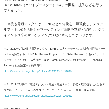
BOOSTaR®（ボットブースター）※4」の開発・提供などを行っ
てきました。
今後も電通デジタルは、LINE社との連携を一層強化し、デュア
ルファネル®を活用したマーケティング戦略を立案・実施し、クラ
イアント企業のマーケティング活動に寄与してまいります。
※1：2020年2月27日『電通デジタル、LINE の法人向けサービスの販売・開発のパー
トナーを認定する 「LINE Biz Partner Program」の「Sales Partner」において、 コミ
ュニケーション部門、広告部門、販促・OMO 部門の全３部門で認定 ー「Planning
Partner」にも認定ー』発表資料
https://www.dentsudigital.co.jp/release/2020/0227-000401/
※2：2019年2月8日『電通デジタル・電通・電通テック、販促・店頭領域におけるデ
ジタル・ソリューションのプロジェクトチーム「Boostore」始動』発表資料
https://www.dentsudigital.co.jp/release/2019/0208-000161/