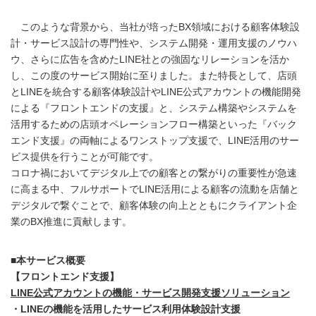
このような背景から、当社が培ったBX領域における顧客体験設
計・サービス設計の専門性や、システム開発・運用支援のノウハ
ウ、さらに広告を含めたLINE社との強固なリレーションを活か
し、この度のサービス開始に至りました。また特長として、店頭
とLINEを統合する顧客体験設計やLINE公式アカウントの機能開発
による『フロントエンドの支援』と、システム構築やシステムを
活用するための店頭オペレーションフロー構築といった『バック
エンド支援』の両軸によるワンストップ支援で、LINE活用のサー
ビス提供を行うことが可能です。
コロナ禍においてデジタル上での顧客との繋がりの重要性が急速
に高まる中、フルサポートでLINE活用による顧客の流動を店舗と
デジタルで繋ぐことで、顧客体験の向上とともにクライアント企
業のBX推進に貢献します。
■本サービス概要
【フロントエンド支援】
LINE公式アカウントの機能・サービス開発支援ソリューション
・LINEの機能を活用したサービス利用体験設計支援