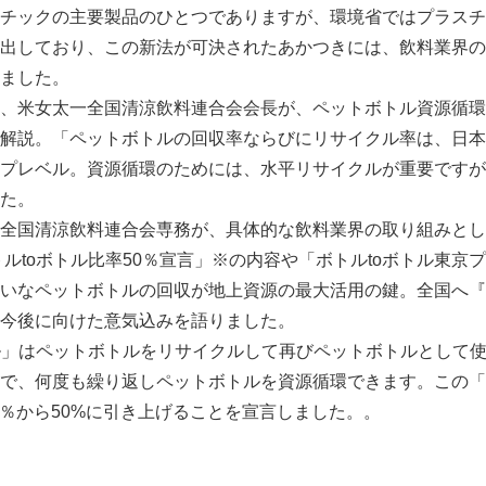
チックの主要製品のひとつでありますが、環境省ではプラスチ
English
出しており、この新法が可決されたあかつきには、飲料業界の
ました。
米女太一全国清涼飲料連合会会長が、ペットボトル資源循環の
解説。「ペットボトルの回収率ならびにリサイクル率は、日本
プレベル。資源循環のためには、水平リサイクルが重要ですが
た。
全国清涼飲料連合会専務が、具体的な飲料業界の取り組みとし
トルtoボトル比率50％宣言」※の内容や「ボトルtoボトル東京
いなペットボトルの回収が地上資源の最大活用の鍵。全国へ『
今後に向けた意気込みを語りました。
ル」はペットボトルをリサイクルして再びペットボトルとして
で、何度も繰り返しペットボトルを資源循環できます。この「
.5％から50%に引き上げることを宣言しました。。