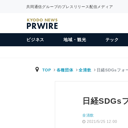
共同通信グループのプレスリリース配信メディア
KYODO NEWS
PRWIRE
ビジネス
地域・観光
テック
TOP
各種団体
全清飲
日経SDGsフォ
日経SDG
全清飲
2021/5/25 12:00