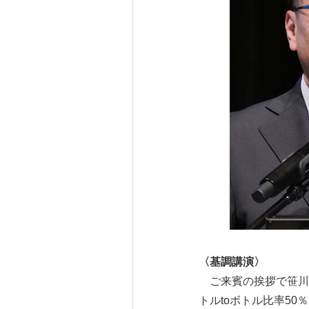
〈基調講演〉
ご来賓の挨拶で笹川博
トルtoボトル比率5