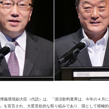
Japanese
義環境副大臣（代読）は、「清涼飲料業界は、今年の４月には
0％』を宣言され、大変意欲的な取り組みであり、国として積極