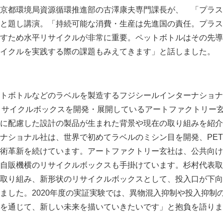
京都環境局資源循環推進部の古澤康夫専門課長が、 「プラス
と題し講演。「持続可能な消費・生産は先進国の責任。プラス
すため水平リサイクルが非常に重要。ペットボトルはその先導
イクルを実践する際の課題もみえてきます」と話しました。
トボトルなどのラベルを製造するフジシールインターナショナ
リサイクルボックスを開発・展開しているアートファクトリー
に配慮した設計の製品が生まれた背景や現在の取り組みを紹介
ショナル社は、世界で初めてラベルのミシン目を開発、PET
術革新を続けています。アートファクトリー玄社は、公共向け
自販機横のリサイクルボックスも手掛けています。杉村代表取
取り組み、新形状のリサイクルボックスとして、投入口が下向
ました。2020年度の実証実験では、異物混入抑制や投入抑制
を通じて、新しい未来を描いていきたいです」と抱負を語りま