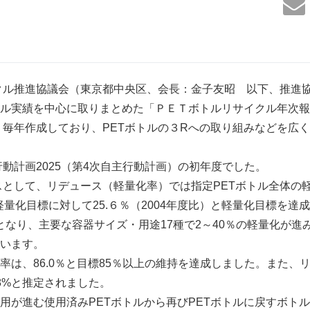
ル推進協議会（東京都中央区、会長：金子友昭 以下、推進協議
クル実績を中心に取りまとめた「ＰＥＴボトルリサイクル年次報告
来、毎年作成しており、PETボトルの３Rへの取り組みなどを広
行動計画2025（第4次自主行動計画）の初年度でした。
スとして、リデュース（軽量化率）では指定PETボトル全体の
の軽量化目標に対して25.６％（2004年度比）と軽量化目標を
ンとなり、主要な容器サイズ・用途17種で2～40％の軽量化が進
います。
は、86.0％と目標85％以上の維持を達成しました。また、
8%と推定されました。
が進む使用済みPETボトルから再びPETボトルに戻すボトルto