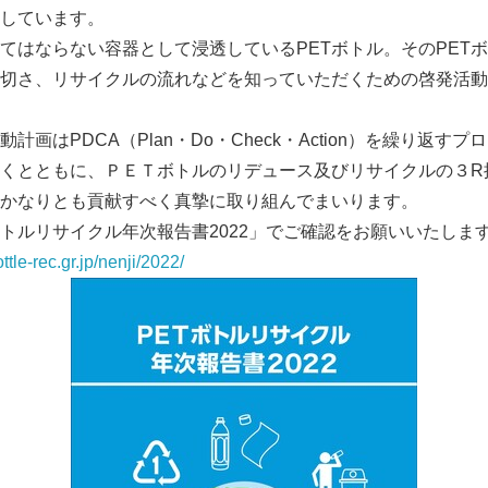
しています。
はならない容器として浸透しているPETボトル。そのPET
切さ、リサイクルの流れなどを知っていただくための啓発活動
計画はPDCA（Plan・Do・Check・Action）を繰り返す
くとともに、ＰＥＴボトルのリデュース及びリサイクルの３R
かなりとも貢献すべく真摯に取り組んでまいります。
ルリサイクル年次報告書2022」でご確認をお願いいたしま
ttle-rec.gr.jp/nenji/2022/