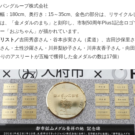
パングループ株式会社
、幅：180cm、奥行き：15～35cm、金色の部分は、リサイク
は、「金メダルのまち」と刻印し、市制50周年Plus1記念ロ
ー「おぶちゃん」が描かれています。
リスト／
吉田秀彦さん・谷本歩実さん（柔道）、吉田沙保里さ
さん・土性沙羅さん・川井梨紗子さん・川井友香子さん・向田
かりのアスリートが五輪で獲得した金メダルの数は17個）