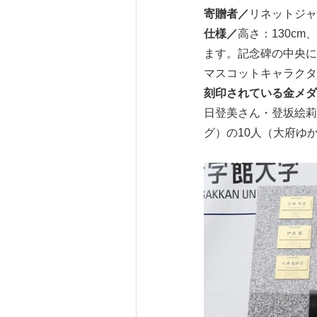
寄贈者／
リネットジャ
仕様／
高さ：130cm
ます。記念碑の中央に
マスコットキャラクタ
刻印されている金メダ
日登美さん・登坂絵莉
グ）の10人（大府ゆ