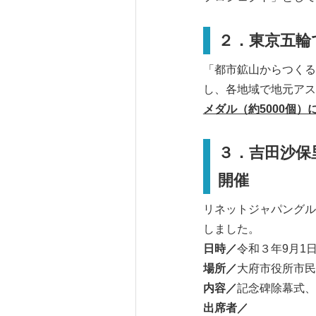
２．東京五輪
「都市鉱山からつくる
し、各地域で地元アス
メダル（約5000個
３．吉田沙保
開催
リネットジャパングル
しました。
日時／
令和３年9月1
場所／
大府市役所市民
内容／
記念碑除幕式、
出席者／