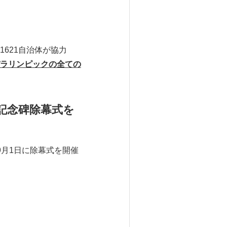
621自治体が協力
ラリンピックの全ての
記念碑除幕式を
月1日に除幕式を開催