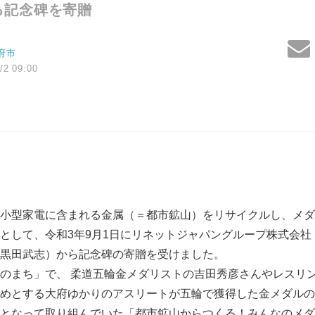
る記念碑を寄贈
府市
/2 09:00
小型家電に含まれる金属（＝都市鉱山）をリサイクルし、メダ
として、令和3年9月1日にリネットジャパングループ株式会社
黒田武志）から記念碑の寄贈を受けました。
のまち」で、 柔道五輪金メダリストの吉田秀彦さんやレスリ
めとする大府ゆかりのアスリートが五輪で獲得した金メダルの
となって取り組んでいた「都市鉱山からつくる！みんなのメダ