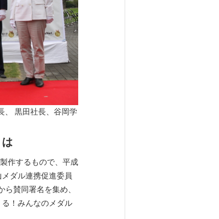
長、 黒田社長、谷岡学
とは
製作するもので、平成
山メダル連携促進委員
から賛同署名を集め、
くる！みんなのメダル