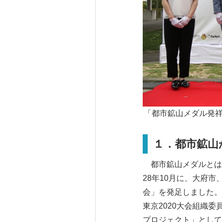
「都市鉱山メダル発祥
１．都市鉱山
都市鉱山メダルとは
28年10月に、大府
会」を発足しました。
東京2020大会組織
プロジェクト」として