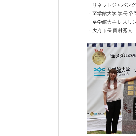
・リネットジャパング
・至学館大学 学長 谷
・至学館大学 レスリ
・大府市長 岡村秀人