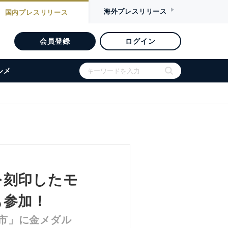
海外
プレスリリース
国内
プレスリリース
会員登録
ログイン
ルメ
を刻印したモ
も参加！
市」に金メダル