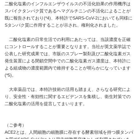
二酸化塩素のインフルエンザウイルスの不活化効果の作用機序は
スパイクタンパク質であるヘマグルチニンの不活化によることが
既に報告されており(*4)、本特許でSARS-CoV-2においても同様に
Sタンパク質に作用することが示され、権利化されました。
二酸化塩素の日常生活での利用にあたっては、当該濃度を正確
にコントロールすることが重要となります。当社が英文薬学誌で
公表した研究成果では、市販のスプレー製剤及び二酸化塩素ガス
発生装置による閉鎖空間中での二酸化塩素ガス濃度は、本特許に
よる組成物の濃度範囲内で維持することが明らかになっています
(*5)。
大幸薬品では、本特許技術の活用も踏まえ、さらなる研究によ
り、安全性・有効性に関するエビデンスを集積し、衛生対策での
二酸化塩素の活用を提言してまいります。
（ご参考）
ACE2とは、人間細胞の細胞膜に存在する酵素領域を持つ膜タンパ