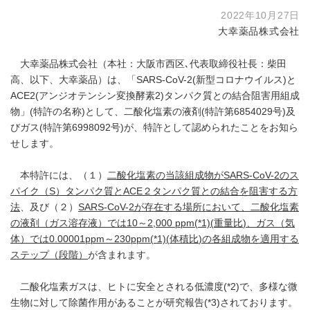
2022年10月27日
大幸薬品株式会社
大幸薬品株式会社（本社：大阪市西区､代表取締役社長：柴田
高、以下、大幸薬品）は、「SARS-CoV-2(新型コロナウイルス)と
ACE2(アンジオテンシン変換酵素2)タンパク質との結合阻害用組成
物」(特許の名称)として、二酸化塩素の液剤(特許第6854029号)及
びガス(特許第6998092号)が、特許として認められたことをお知ら
せします。
本特許には、（１）
二酸化塩素の当該組成物が
SARS-CoV-2
のス
パイク（S）タンパク質とACE２タンパク質との結合を阻害する方
法
、及び（２）
SARS-CoV-2
が存在する場所において、二酸化塩素
の液剤（ガス溶存液）では10～2,000 ppm
(*1)
(
重量比
)、ガス（気
体）では0.00001ppm～230ppm
(*1)
(
体積比
)の各組成物を適用する
ステップ（段階）
が含まれます。
二酸化塩素ガスは、ヒトに安全とされる低濃度(*2)で、多様な微
生物に対して除菌作用があることが研究報告(*3)されております。