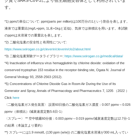
ク質でSARS-CoV-2により宿主細胞受容体として利用されていま
す。
*1) ppmの単位について: ppm(parts per million)は100万分の1という割合を表します。
液体では重量比(mg/L=ppm, 1L水=1kgと近似)、気体では体積比を用います。本試験
のppmは水溶液での重量比を表します。
*2) 二酸化塩素の安全性と有用性について:
https://www.seirogan.co.jp/cleverin/cleverin/clo2/about.html
*3) 二酸化塩素実験データライブラリー:
https://www.seirogan.co.jp/medical/data/
*4) Inactivation of influenza virus hemagglutinin by chlorine dioxide: oxidation of the
conserved tryptophan 153 residue in the receptor-binding site, Ogata N. Journal of
General Virology 93, 2558-2563 (2012).
*5) Concentrations of Chlorine Dioxide Gas in Room Air During the Use of Its
Generator and Spray, Annals of Pharmacology and Pharmaceutics 7, 1205 （2022 ）
Click
here
〈二酸化塩素ガス発生装置〉 設置60日後の二酸化塩素ガス濃度：0.007 ppmv～0.026
ppmv（体積比）/減衰速度定数5.6日-1）
〈スプレー〉 ** 空中噴霧60分後：0.003 ppmv～0.019 ppmv/減衰速度定数は12.7分-1
の結果（本論文より要約）
**) スプレーには1.9 mmol/L (130 ppm (w/w)) の二酸化塩素水溶液が300 mL入ってい