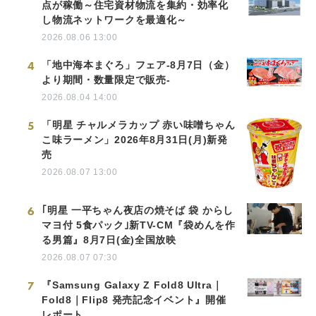
点が稼働～住宅資材物流を集約・効率化
し物流ネットワークを最適化～
2026.08.06 13:00
4
「地中海本まぐろ」フェア-8月7日（金）
より期間・数量限定で販売-
2026.08.04 14:00
5
「明星 チャルメラカップ 赤い味噌ちゃん
こ味ラーメン」2026年8月31日(月)新発
売
2026.08.07 13:00
6
｢明星 一平ちゃん夜店の焼そば 袋 からし
マヨ付 5食パック｣新TV-CM『袋めんを作
る男篇』8月7日(金)全国放映
2026.08.07 07:30
7
『Samsung Galaxy Z Fold8 Ultra｜
Fold8｜Flip8 発売記念イベント』開催
レポート