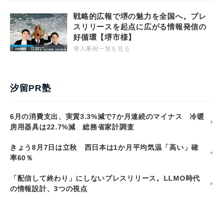
戦略的広報で堺の魅力を全国へ。プレ
スリリースを起点に広がる情報発信の
好循環【堺市様】
導入事例一覧を見る
汐留PR塾
6月の消費支出、実質3.3%減で7か月連続のマイナス 冷暖
房用器具は22.7%減 総務省家計調査
きょう8月7日は立秋 西日本は1か月平均気温「高い」確
率60％
「配信して終わり」にしないプレスリリース。LLMO時代
の情報設計、3つの視点