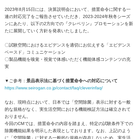
2023年8月15日には、決算説明会において、措置命令に関する一
連の対応完了をご報告させていただき、2023-2024年秋冬シーズ
ンにあたり、以下の2方向での『クレベリン』プロモーションを新
たに展開していく方針を発表いたしました。
〇試験空間におけるエビデンスを適切にお伝えする「エビデンス
ベースド」コミュニケーション​
〇製品機能を嗅覚・視覚で体感いただく機能体感コンテンツの充
実
▼ご参考：
景品表示法に基づく措置命令への対応について
https://www.seirogan.co.jp/contact/faq/cleverinfaq/
なお、現時点において、日本では「空間除菌」表示に対する一般
的な規格がなく、実生活空間における機能検証方法は確立されて
おりません。
今回のCMでは、措置命令の内容を踏まえ、特定の試験条件下での
除菌機能結果を明示した表現としております。なお、上記のよう
に「空間除菌」に対する一般的な規格が存在しないため、実生活