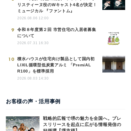
リスティーヌ役のWキャスト4名が決定！
ミュージカル 『ファントム』
2026.08.06 12:00
9
令和８年度第２回 市営住宅の入居者募集
について
2026.07.31 16:30
10
積水ハウスが住宅向け製品として国内初
LIXIL循環型低炭素アルミ 「PremiAL
R100」を標準採用
2026.08.03 14:30
お客様の声・活用事例
戦略的広報で堺の魅力を全国へ。プレ
スリリースを起点に広がる情報発信の
好循環【堺市様】