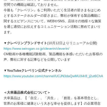
空間での機能は確認しておりません。
今後も『クレベリン』をご利用いただく生活者の皆さまをはじめ
とするステークホルダーの皆さまに、弊社が保有する製品機能に
関するエビデンスについて、WEBやSNS、店頭その他様々な施策
を通じ適切にお伝えするコミュニケーション活動に努めてまいり
ます。
▼
クレベリンブランドサイト
(10月12日よりリニューアル公開)
https://www.seirogan.co.jp/cleverin/cleverin/
CM動画や各種機能試験動画、製品機能を体感いただいたお客様の
声、弊社に対する記事などを公開しています
▼
YouTube
クレベリン公式チャンネル
https://www.youtube.com/channel/UCJN3daQwMUX4r8_j2ut6ChA
＜大幸薬品株式会社について＞
大幸薬品は、【「自立」、「共生」、「創造」を基本理念とし、
世界のお客様に健康という大きな幸せを提供します】の企業理念