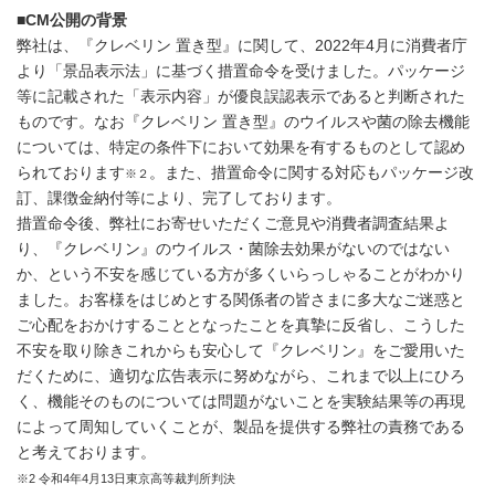
■CM公開の背景
弊社は、『クレベリン 置き型』に関して、2022年4月に消費者庁
より「景品表示法」に基づく措置命令を受けました。パッケージ
等に記載された「表示内容」が優良誤認表示であると判断された
ものです。なお『クレベリン 置き型』のウイルスや菌の除去機能
については、特定の条件下において効果を有するものとして認め
られております
。また、措置命令に関する対応もパッケージ改
※２
訂、課徴金納付等により、完了しております。
措置命令後、弊社にお寄せいただくご意見や消費者調査結果よ
り、『クレベリン』のウイルス・菌除去効果がないのではない
か、という不安を感じている方が多くいらっしゃることがわかり
ました。お客様をはじめとする関係者の皆さまに多大なご迷惑と
ご心配をおかけすることとなったことを真摯に反省し、こうした
不安を取り除きこれからも安心して『クレベリン』をご愛用いた
だくために、適切な広告表示に努めながら、これまで以上にひろ
く、機能そのものについては問題がないことを実験結果等の再現
によって周知していくことが、製品を提供する弊社の責務である
と考えております。
※2 令和4年4月13日東京高等裁判所判決