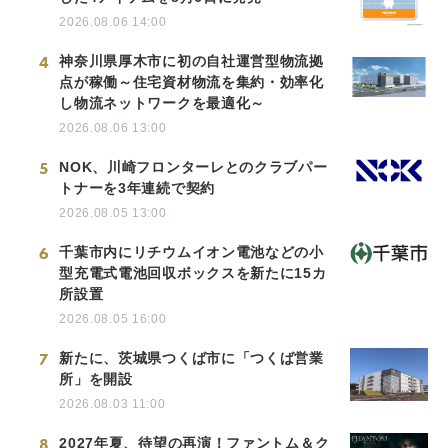
2026.08.06 14:00
4
神奈川県厚木市に初の自社運営型物流拠
点が稼働～住宅資材物流を集約・効率化
し物流ネットワークを最適化～
2026.08.06 13:00
5
NOK、川崎フロンターレとのクラブパー
トナーを3年連続で契約
2026.08.05 13:00
6
千葉市内にリチウムイオン電池などの小
型充電式電池回収ボックスを新たに15カ
所設置
2026.08.05 16:00
7
新たに、茨城県つくば市に「つくば営業
所」を開設
2026.08.03 11:00
8
2027年夏、待望の再演！ファントム＆ク