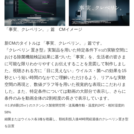
「事実、クレベリン。」篇 CMイメージ
新CMのタイトルは 「事実、クレベリン。」篇です。
『クレベリン 置き型』実製品を用いた特定条件下
の実験空間に
※1
おける除菌機能検証結果に基づいた「事実」を、生活者の皆さま
に可能な限りわかりやすくお伝えすることを意図して制作しまし
た。視聴される方に「目に見えない」ウイルス・菌への効果を15
秒という短い時間のなかでご理解いただけるよう、リアルな実験
空間の再現と、数値グラフ等を用いた視覚的な表現にこだわりま
した。また、特定条件については動画の大部分で表示し、さらに
条件のみを動画全体の2割程度の長さで表示しています。
※1 約6畳(25㎥) のステンレス製密閉空間・送風機作動・温度約24℃・相対湿度約
58%
細菌またはウイルス各1種を噴霧し、顆粒剤投入後48時間経過後のクレベリン置き型
を設置