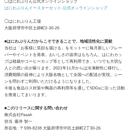
◯はにわぷりん公式オンラインショップ
はにわぷりんイースターセット
-公式オンラインショップ
◯はにわぷりん工場
大阪府堺市中区土師町2-30-26
■
はにわぷりんだからこそできることで、地域活性化に貢献
当社は「お客様に笑顔を届ける」をモットーに毎月新しいフレー
バーやイベントを発表。おいしさの追求はもちろん、はにわカッ
プは植栽やコーヒーカップ等として再利用でき、いつでも大切な
人との思い出が蘇ります。2021年11月からは冷凍耐性に移行し、
消費期限の延伸により大阪名物として全国への配送が実現。シー
ンを問わずご利用いただけるようになりました。
今後も食品ロス対策や陶器の再利用等を通してSDGsに沿った活動
を推進してまいります。
■
このリリースに関する問い合わせ
株式会社Pasah
担当 :薮井 智一
所在地 : 〒599-8238 大阪府堺市中区土師町2丁30-26