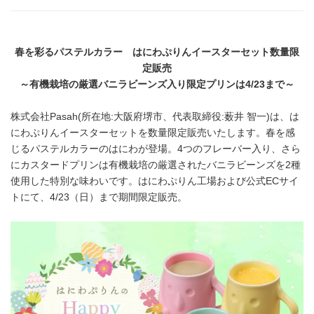
春を彩るパステルカラー はにわぷりんイースターセット数量限
定販売
～有機栽培の厳選バニラビーンズ入り限定プリンは
4/23
まで～
株式会社Pasah(所在地:大阪府堺市、代表取締役:薮井 智一)は、は
にわぷりんイースターセットを数量限定販売いたします。春を感
じるパステルカラーのはにわが登場。4つのフレーバー入り、さら
にカスタードプリンは有機栽培の厳選されたバニラビーンズを2種
使用した特別な味わいです。はにわぷりん工場および公式ECサイ
トにて、4/23（日）まで期間限定販売。