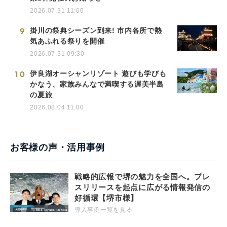
2026.07.31 11:00
9
掛川の祭典シーズン到来! 市内各所で熱
気あふれる祭りを開催
2026.07.31 09:30
10
伊良湖オーシャンリゾート 遊びも学びも
かなう、家族みんなで満喫する渥美半島
の夏旅
2026.08.04 11:00
お客様の声・活用事例
戦略的広報で堺の魅力を全国へ。プレ
スリリースを起点に広がる情報発信の
好循環【堺市様】
導入事例一覧を見る