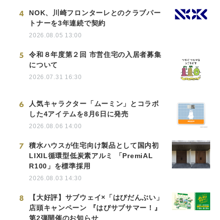
4
NOK、川崎フロンターレとのクラブパー
トナーを3年連続で契約
2026.08.05 13:00
5
令和８年度第２回 市営住宅の入居者募集
について
2026.07.31 16:30
6
人気キャラクター「ムーミン」とコラボ
した4アイテムを8月6日に発売
2026.08.06 14:00
7
積水ハウスが住宅向け製品として国内初
LIXIL循環型低炭素アルミ 「PremiAL
R100」を標準採用
2026.08.03 14:30
8
【大好評】サブウェイ×「はぴだんぶい」
店頭キャンペーン 『はぴサブサマー！』
第2弾開催のお知らせ