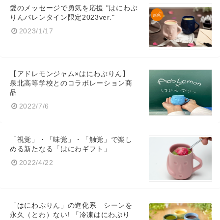
English
愛のメッセージで勇気を応援 "はにわぷ
りんバレンタイン限定2023ver."
2023/1/17
【アドレモンジャム×はにわぷりん】
泉北高等学校とのコラボレーション商
品
2022/7/6
「視覚」・「味覚」・「触覚」で楽し
める新たなる「はにわギフト」
2022/4/22
「はにわぷりん」の進化系 シーンを
永久（とわ）ない! 「冷凍はにわぷり