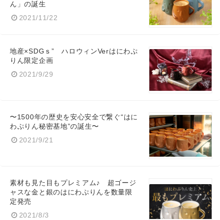
ん」の誕生
2021/11/22
地産×SDGｓ” ハロウィンVerはにわぷ
りん限定企画
2021/9/29
〜1500年の歴史を安心安全で繋ぐ“はに
わぷりん秘密基地”の誕生〜
2021/9/21
素材も見た目もプレミアム♪ 超ゴージ
ャスな金と銀のはにわぷりんを数量限
定発売
2021/8/3