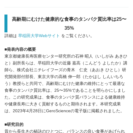
高齢期にむけた健康的な食事のタンパク質比率は25〜
35%
詳細は
早稲田大学Webサイト
をご覧ください。
■
発表内容の概要
東京都健康長寿医療センター研究所の石神 昭人（いしがみ あきひ
と）副所長らは、早稲田大学の近藤 嘉高（こんどう よしたか）講
師ら、株式会社ニチレイフーズの青木 仁史（あおき ひとし）研
究開発部付部長、東京大学の高橋 伸一郎（たかはし しんいちろ
う）教授らと共同で、高齢期にむけた健康の維持にとって最適な
食事のタンパク質比率は、25〜35%であることを明らかにしまし
た。この研究成果は、食事のタンパク質バランスによる健康維持
や健康長寿に大きく貢献するものと期待されます。本研究成果
は、2023年4月28日にGeroScienceの電子版に掲載されました。
■
研究目的
昔から長生きの秘訣のひとつに、バランスの良い食事があげられ