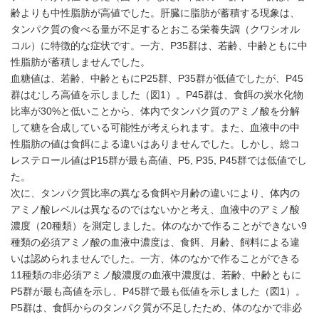
齢よりも中性脂肪が高値でした。肝臓に脂肪が蓄積する現象は、
タンパク質の食べる量が不足するとおこる栄養失調（クワシオル
コル）に特徴的な症状です。一方、P35群は、若齢、中齢ともに中
性脂肪が蓄積しませんでした。
血糖値は、若齢、中齢ともにP25群、P35群が低値でしたが、P45
群はむしろ高値を示しました（図1）。P45群は、食餌の炭水化物
比率が30%と低いことから、体内でタンパク質のアミノ酸を分解
して糖を合成している可能性が考えられます。また、血液中の中
性脂肪の値は食餌による違いはありませんでした。しかし、総コ
レステロール値はP15群が最も高値、P5, P35, P45群では低値でし
た。
次に、タンパク質比率の異なる食餌や月齢の違いにより、体内の
アミノ酸レベルは異なるのではないかと考え、血液中のアミノ酸
濃度（20種類）を測定しました。体のなかで作ることができない9
種類の必須アミノ酸の血液中濃度は、食餌、月齢、飼料による違
いは認められませんでした。一方、体のなかで作ることができる
11種類の非必須アミノ酸濃度の血液中濃度は、若齢、中齢ともに
P5群が最も高値を示し、P45群で最も低値を示しました（図1）。
P5群は、食餌からのタンパク質が不足したため、体のなかで非必