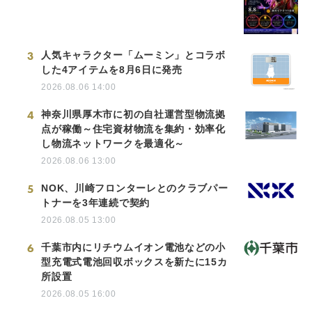
3
人気キャラクター「ムーミン」とコラボ
した4アイテムを8月6日に発売
2026.08.06 14:00
4
神奈川県厚木市に初の自社運営型物流拠
点が稼働～住宅資材物流を集約・効率化
し物流ネットワークを最適化～
2026.08.06 13:00
5
NOK、川崎フロンターレとのクラブパー
トナーを3年連続で契約
2026.08.05 13:00
6
千葉市内にリチウムイオン電池などの小
型充電式電池回収ボックスを新たに15カ
所設置
2026.08.05 16:00