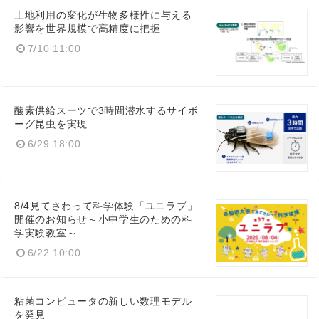
土地利用の変化が生物多様性に与える
影響を世界規模で高精度に把握
7/10 11:00
English
酸素供給スーツで3時間潜水するサイボ
ーグ昆虫を実現
6/29 18:00
8/4見てさわって科学体験「ユニラブ」
開催のお知らせ～小中学生のための科
学実験教室～
6/22 10:00
粘菌コンピュータの新しい数理モデル
を発見