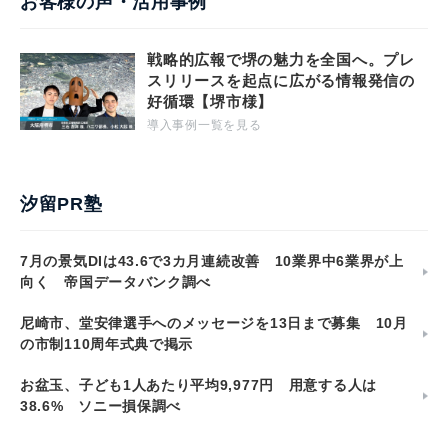
お客様の声・活用事例
戦略的広報で堺の魅力を全国へ。プレ
スリリースを起点に広がる情報発信の
好循環【堺市様】
導入事例一覧を見る
汐留PR塾
7月の景気DIは43.6で3カ月連続改善 10業界中6業界が上
向く 帝国データバンク調べ
尼崎市、堂安律選手へのメッセージを13日まで募集 10月
の市制110周年式典で掲示
お盆玉、子ども1人あたり平均9,977円 用意する人は
38.6% ソニー損保調べ