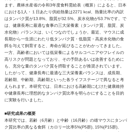
ます。農林水産省の令和3年度食料需給表（概算）によると、日本
における1人・１日あたり供給熱量は2271 kcal、熱量比率の内訳
はタンパク質が13.8%、脂質が32.5%、炭水化物が53.7%です。で
は、健康長寿に最適な食事の三大栄養素（タンパク質、脂質、炭
水化物）バランスは、いくつなのでしょうか。最近、マウスに成
長期から一生涯にわたり低タンパク質・低脂質・高炭水化物の食
餌を与えて飼育すると、寿命が延びることがわかってきました。
一方、高齢者においては低栄養によるサルコペニアやフレイルの
高リスクが問題となっており、その予防あるいは改善するために
も、充分な量のタンパク質を摂取することが推奨されています。
したがって、健康長寿に最適な三大栄養素バランスは、成長期、
若齢期、中齢期、高齢期といった各ライフステージで異なると考
えられます。本研究では、日本における高齢期にむけた健康維持
や健康長寿に理想的なタンパク質比率を明らかにすることを目的
に実験を行いました。
■
研究成果の概要
本研究では、若齢（6月齢）と中齢（16月齢）の雄マウスにタンパ
ク質比率の異なる食餌（カロリー比率5%(P5群), 15%(P15群),