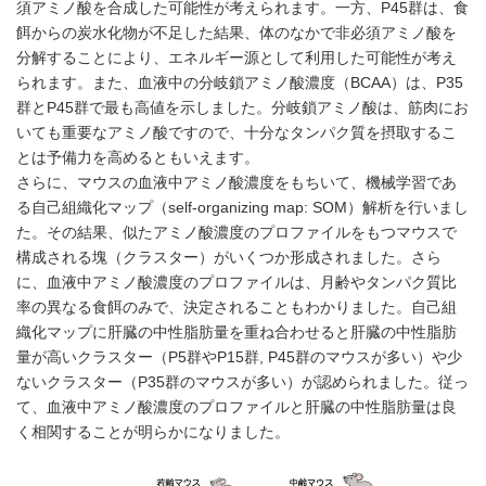
須アミノ酸を合成した可能性が考えられます。一方、P45群は、食
餌からの炭水化物が不足した結果、体のなかで非必須アミノ酸を
分解することにより、エネルギー源として利用した可能性が考え
られます。また、血液中の分岐鎖アミノ酸濃度（BCAA）は、P35
群とP45群で最も高値を示しました。分岐鎖アミノ酸は、筋肉にお
いても重要なアミノ酸ですので、十分なタンパク質を摂取するこ
とは予備力を高めるともいえます。
さらに、マウスの血液中アミノ酸濃度をもちいて、機械学習であ
る自己組織化マップ（self-organizing map: SOM）解析を行いまし
た。その結果、似たアミノ酸濃度のプロファイルをもつマウスで
構成される塊（クラスター）がいくつか形成されました。さら
に、血液中アミノ酸濃度のプロファイルは、月齢やタンパク質比
率の異なる食餌のみで、決定されることもわかりました。自己組
織化マップに肝臓の中性脂肪量を重ね合わせると肝臓の中性脂肪
量が高いクラスター（P5群やP15群, P45群のマウスが多い）や少
ないクラスター（P35群のマウスが多い）が認められました。従っ
て、血液中アミノ酸濃度のプロファイルと肝臓の中性脂肪量は良
く相関することが明らかになりました。