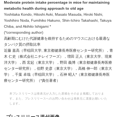
Moderate protein intake percentage in mice for maintaining
metabolic health during approach to old age
Yoshitaka Kondo, Hitoshi Aoki, Masato Masuda, Hiroki Nishi,
Yoshihiro Noda, Fumihiko Hakuno, Shin-Ichiro Takahashi, Takuya
Chiba, and Akihito Ishigami *
(*corresponding author)
高齢期にむけた代謝健康を維持するためのマウスにおける最適な
タンパク質の摂取比率
近藤 嘉高（早稲田大学, 東京都健康長寿医療センター研究所），青
木 仁史（株式会社ニチレイフーズ），増田 正人（東京大学、現東
洋大学），西 宏起（東京大学），野田 義博（東京都健康長寿医療
センター研究所），伯野 史彦（東京大学），高橋 伸一郎（東京大
学），千葉 卓哉（早稲田大学），石神 昭人*（東京都健康長寿医
療センター研究所）（*責任著者）
本プレスリリースは発表元が入力した原稿をそのまま掲載しておりま
す。また、プレスリリースへのお問い合わせは発表元に直接お願いいた
します。
プレスリリース添付画像