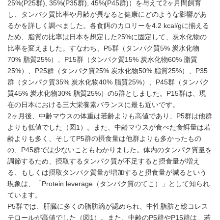
25%(P25群), 35%(P35群), 45%(P45群)）を与えて2ヶ月間飼育
し、タンパク質比率や月齢が異なると健康にどのような影響があ
るかを詳しく調べました。各食餌のカロリーを4.2 kcal/gに揃える
ため、脂質の比率は日本を想定した25%に固定して、炭水化物の
比率を変えました。すなわち、P5群（タンパク質5% 炭水化物
70% 脂質25%）、P15群（タンパク質15% 炭水化物60% 脂質
25%）、P25群（タンパク質25% 炭水化物50% 脂質25%）、P35
群（タンパク質35% 炭水化物40% 脂質25%）、P45群（タンパク
質45% 炭水化物30% 脂質25%）の5群としました。P15群は、現
在の日本における三大栄養素バランスに最も近いです。
2ヶ月後、中齢マウスの体重は若齢よりも高値であり、P5群は他群
よりも低値でした（図1）。また、中齢マウスが食べた食餌量は若
齢よりも多く、そしてP5群の摂食量は他群よりも多かったもの
の、P45群では少ないこともわかりました。体内のタンパク質量を
調節するため、摂取するタンパク質が不足すると摂食量が増え
る、もしくは摂取タンパク質量が増加すると摂食量が減るという
現象は、「Protein leverage（タンパク質のてこ）」として知られ
ています。
P5群では、肝臓に多くの脂肪滴が認められ、中性脂肪と総コレス
テロールが高値でした（図1）。また、中齢のP5群やP15群は、若