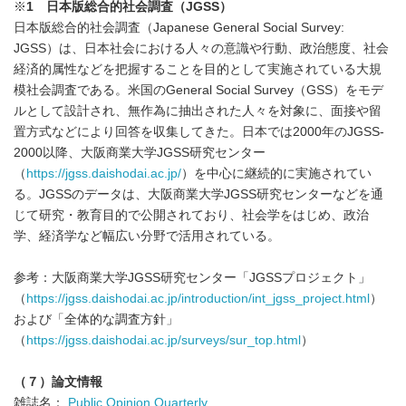
※
1
日本版総合的社会調査（
JGSS
）
日本版総合的社会調査（Japanese General Social Survey:
JGSS）は、日本社会における人々の意識や行動、政治態度、社会
経済的属性などを把握することを目的として実施されている大規
模社会調査である。米国のGeneral Social Survey（GSS）をモデ
ルとして設計され、無作為に抽出された人々を対象に、面接や留
置方式などにより回答を収集してきた。日本では2000年のJGSS-
2000以降、大阪商業大学JGSS研究センター
（
https://jgss.daishodai.ac.jp/
）を中心に継続的に実施されてい
る。JGSSのデータは、大阪商業大学JGSS研究センターなどを通
じて研究・教育目的で公開されており、社会学をはじめ、政治
学、経済学など幅広い分野で活用されている。
参考：大阪商業大学JGSS研究センター「JGSSプロジェクト」
（
https://jgss.daishodai.ac.jp/introduction/int_jgss_project.html
）
および「全体的な調査方針」
（
https://jgss.daishodai.ac.jp/surveys/sur_top.html
）
（７）論文情報
雑誌名：
Public Opinion Quarterly