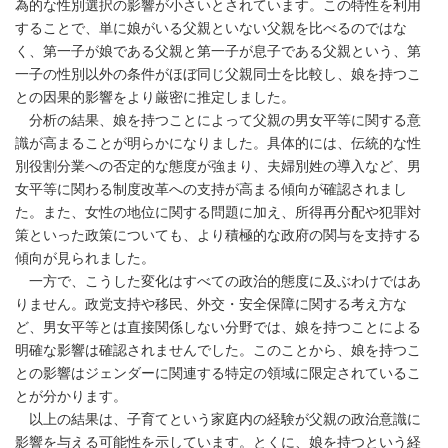
為的な性別選択の影響が小さいとされています。この特性を利用
することで、単に娘がいる父親といない父親を比べるのではな
く、第一子が娘である父親と第一子が息子である父親という、第
一子の性別以外の条件がほぼ同じ父親同士を比較し、娘を持つこ
との因果的影響をより厳密に推定しました。
分析の結果、娘を持つことによって父親の男女平等に関する意
識が高まることが明らかになりました。具体的には、伝統的な性
別役割分業への否定的な態度が強まり、夫婦別姓の導入など、男
女平等に関わる制度改革への支持が高まる傾向が確認されまし
た。また、女性の地位に関する問題に加え、所得再分配や犯罪対
策といった政策についても、より積極的な政府の関与を支持する
傾向が見られました。
一方で、こうした変化はすべての政治的態度に及ぶわけではあ
りません。政党支持や移民、外交・安全保障に関する考え方な
ど、男女平等とは直接関係しない分野では、娘を持つことによる
明確な影響は確認されませんでした。このことから、娘を持つこ
との影響はジェンダーに関連する特定の領域に限定されているこ
とが分かります。
以上の結果は、子育てという家庭内の経験が父親の政治意識に
影響を与える可能性を示しています。とくに、娘を持つという経