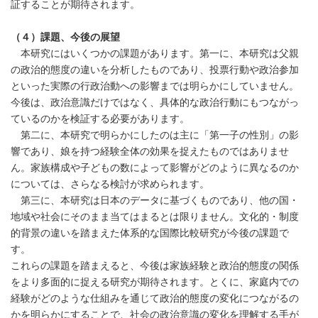
証することが期待されます。
（４）課題、今後の展望
本研究にはいくつかの課題があります。第一に、本研究は父親
の政治的態度の違いを分析したものであり、投票行動や政治参加
といった実際の行政治動への影響までは明らかにしていません。
今後は、政治意識だけではなく、具体的な政治行動にもつながっ
ているのかを検証する必要があります。
第二に、本研究で明らかにしたのは主に「第一子の性別」の影
響であり、娘を持つ経験全体の効果を捉えたものではありませ
ん。家族構成や子どもの数によって影響がどのように異なるのか
については、さらなる検討が求められます。
第三に、本研究は日本のデータに基づくものであり、他の国・
地域や社会にそのまま当てはまるとは限りません。文化的・制度
的背景の違いを踏まえた体系的な国際比較研究が今後の課題で
す。
これらの課題を踏まえると、今後は家族経験と政治的態度の関係
をより多面的に捉える研究が期待されます。とくに、家庭内での
経験がどのような仕組みを通じて政治的態度の変化につながるの
かを明らかにすることで、社会の政治意識の変化を理解する手が