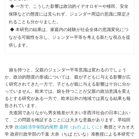
◆ 一方で、こうした影響は政治的イデオロギーや移民、安全
保障などの態度には見られず、ジェンダー周辺の意識に限定さ
れることも分かりました。
◆ 本研究の結果は、家庭内の経験が社会全体の意識変化につ
ながる可能性を示し、ジェンダー平等を考える新たな視点を提
供します。
娘を持つと、父親のジェンダー平等意識は変わるのでしょう
か。政治的態度の形成については、親が子どもに与える影響が広
く研究されてきた一方で、子どもが親に与える影響は十分に分か
っていません。欧米では、娘を持つことが父親の政治意識を変え
るとする研究がある一方で、欧米以外の地域では異なる結果も報
告されています。
先進国でありながら男女格差が大きい非西洋社会の日本におい
て、この問題を検証することには大きな意義があります。早稲田
大学
政治経済学術院
の
尾野 嘉邦（おの よしくに
）教授とマカオ大
学 政府行政学部の千葉 大奈（ちば だいな）准教授による本研究で