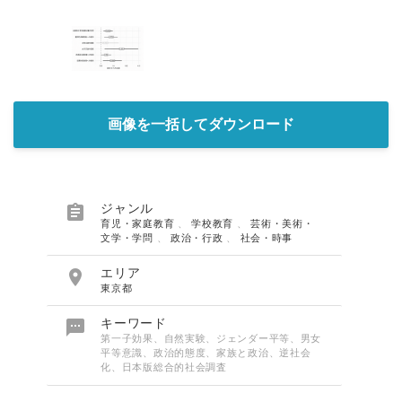
画像を一括してダウンロード

ジャンル
育児・家庭教育
、
学校教育
、
芸術・美術・
文学・学問
、
政治・行政
、
社会・時事

エリア
東京都

キーワード
第一子効果、自然実験、ジェンダー平等、男女
平等意識、政治的態度、家族と政治、逆社会
化、日本版総合的社会調査