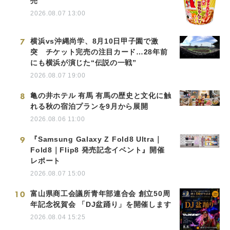
売
2026.08.07 13:00
7
横浜vs沖縄尚学、8月10日甲子園で激
突 チケット完売の注目カード…28年前
にも横浜が演じた“伝説の一戦”
2026.08.07 19:00
8
亀の井ホテル 有馬 有馬の歴史と文化に触
れる秋の宿泊プランを9月から展開
2026.08.06 11:00
9
『Samsung Galaxy Z Fold8 Ultra｜
Fold8｜Flip8 発売記念イベント』開催
レポート
2026.08.07 15:00
10
富山県商工会議所青年部連合会 創立50周
年記念祝賀会 「DJ盆踊り」を開催します
2026.08.04 15:25