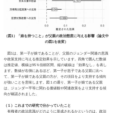
（図
1
）「娘を持つこと」が父親の政治態度に与える影響（論文中
の図
1
を改変）
図1は、第一子が娘であることが、父親のジェンダー関連の意識
や政策支持に与える推定効果を示しています。四角で囲んだ数値
は推定値、横線は95％信頼区間、縦の破線は「効果なし」を表し
ます。数値が右側にあるほど、第一子が息子である父親に比べ
て、第一子が娘である父親の方が、その項目をより支持する傾向
が強いことを意味します。図１の通り、第一子が娘である父親
は、ジェンダー平等に関わる価値観や関連政策をより支持する傾
向が確認されました。
（１）これまでの研究で分かっていたこと
有権者の政治意識がどのように形成されるかというのは、政治