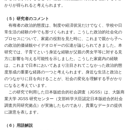
かりが得られると考えられます。
（５）研究者のコメント
有権者の政治的態度は、制度や経済状況だけでなく、学校や日
常生活の経験の中でも形づくられます。こうした政治的社会化の
プロセスについて、家庭の役割を見た時に、これまで親から子へ
の政治的価値観やイデオロギーの伝達が論じられてきました。本
研究では、子育てという身近な経験が父親の男女平等に対する見
方に影響を与える可能性を示しました。こうした家庭内の経験
は、これまで日本においてあまり注目されてこなかった政治的態
度形成の重要な経路の一つと考えられます。身近な生活と政治と
のつながりに目を向けることが、社会の変化を理解する手がかり
になると考えています。
この研究で利用した日本版総合的社会調査（JGSS）は、大阪商
業大学 JGSS 研究センター（文部科学大臣認定日本版総合的社会
調査共同研究拠点）が実施したものであり、貴重なデータの提供
に謝意を表します。
（
６
）用語解説