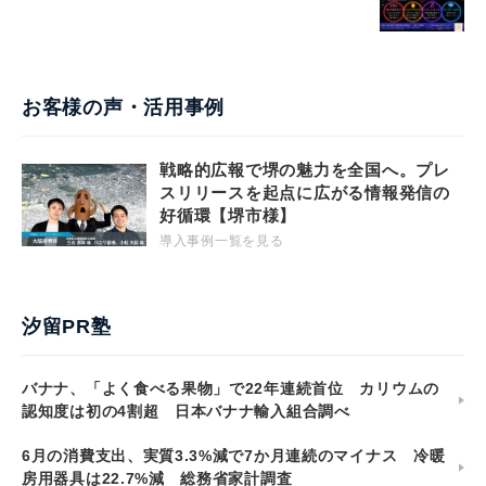
お客様の声・活用事例
戦略的広報で堺の魅力を全国へ。プレ
スリリースを起点に広がる情報発信の
好循環【堺市様】
導入事例一覧を見る
汐留PR塾
バナナ、「よく食べる果物」で22年連続首位 カリウムの
認知度は初の4割超 日本バナナ輸入組合調べ
6月の消費支出、実質3.3%減で7か月連続のマイナス 冷暖
房用器具は22.7%減 総務省家計調査