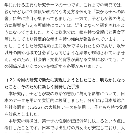
学における主要な研究テーマの一つです。これまでの研究では、
親が子どもに価値観や政治的な考え方を伝える「親から子への影
響」に主に注目が集まってきました。一方で、子どもが親の考え
方に影響を与える可能性については、近年になって研究されるよ
うになってきました。とくに欧米では、娘を持つ父親ほど男女平
等に対してより肯定的な考えを持つ傾向が報告されています。し
かし、こうした研究結果は主に欧米で得られたものであり、欧米
以外の国や地域では必ずしも同じような結果が確認されていませ
ん。そのため、社会的・文化的背景が異なる文脈においても、こ
の関係が成り立つのかを検証する必要がありました。
（２）今回の研究で新たに実現しようとしたこと、明らかになっ
たこと、そのために新しく開発した手法
本研究は、子どもが親の政治的態度に与える影響について、日
本のデータを用いて実証的に検証しました。分析には日本版総合
的社会調査（JGSS）の大規模データを使用し、子どもを持つ父親
を対象としました。
本研究の特徴は、第一子の性別がほぼ偶然に決まるという点に
着目したことです。日本では出生時の男女比が安定しており、人