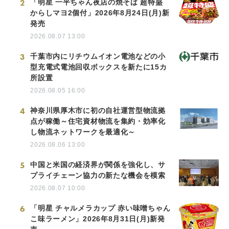
2
「明星 一平ちゃん夜店の焼そば 超特盛
からしマヨ2個付」2026年8月24日(月)新
発売
2026.08.07 13:00
3
千葉市内にリチウムイオン電池などの小
型充電式電池回収ボックスを新たに15カ
所設置
2026.08.05 16:00
4
神奈川県厚木市に初の自社運営型物流拠
点が稼働～住宅資材物流を集約・効率化
し物流ネットワークを最適化～
2026.08.06 13:00
5
中国と米国の経済界が関係を強化し、サ
プライチェーン協力の新たな機会を模索
2026.08.07 10:00
6
「明星 チャルメラカップ 赤い味噌ちゃん
こ味ラーメン」2026年8月31日(月)新発