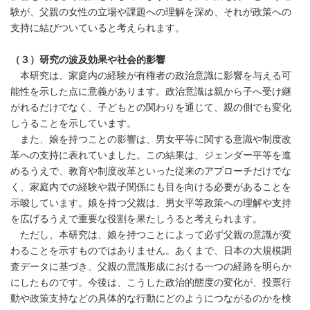
験が、父親の女性の立場や課題への理解を深め、それが政策への
支持に結びついていると考えられます。
（３）研究の波及効果や社会的影響
本研究は、家庭内の経験が有権者の政治意識に影響を与える可
能性を示した点に意義があります。政治意識は親から子へ受け継
がれるだけでなく、子どもとの関わりを通じて、親の側でも変化
しうることを示しています。
また、娘を持つことの影響は、男女平等に関する意識や制度改
革への支持に表れていました。この結果は、ジェンダー平等を進
めるうえで、教育や制度改革といった従来のアプローチだけでな
く、家庭内での経験や親子関係にも目を向ける必要があることを
示唆しています。娘を持つ父親は、男女平等政策への理解や支持
を広げるうえで重要な役割を果たしうると考えられます。
ただし、本研究は、娘を持つことによって必ず父親の意識が変
わることを示すものではありません。あくまで、日本の大規模調
査データに基づき、父親の意識形成における一つの経路を明らか
にしたものです。今後は、こうした政治的態度の変化が、投票行
動や政策支持などの具体的な行動にどのようにつながるのかを検