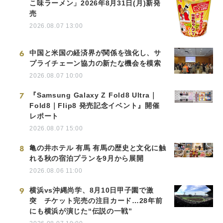
こ味ラーメン」2026年8月31日(月)新発
売
2026.08.07 13:00
6
中国と米国の経済界が関係を強化し、サ
プライチェーン協力の新たな機会を模索
2026.08.07 10:00
7
『Samsung Galaxy Z Fold8 Ultra｜
Fold8｜Flip8 発売記念イベント』開催
レポート
2026.08.07 15:00
8
亀の井ホテル 有馬 有馬の歴史と文化に触
れる秋の宿泊プランを9月から展開
2026.08.06 11:00
9
横浜vs沖縄尚学、8月10日甲子園で激
突 チケット完売の注目カード…28年前
にも横浜が演じた“伝説の一戦”