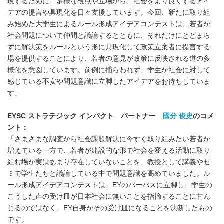
現するために、多様な視点や立場から、社会をより良くするアイ
デアの提言や具現化を日々支援しています。今回、新たに取り組
み始めた大学生によるルール形成アイデアコンテストは、若者が
社会問題について仲間と議論するとともに、それだけにとどまら
ずに解決策をルールという形に具現化して政策立案者に提言する
場を提供することにより、若者の意見が政策に反映される道の多
様化を意図しています。前例に捕らわれず、学生が社会に対して
感じている不安や問題意識に立脚したアイデアをお待ちしていま
す」
EYSC
ストラテジック インパクト パートナー
國分 俊史
のコメ
ント：
「さまざまな調査から社会課題解決に今すぐ取り組みたい若者が
増えている一方で、若者が建設的な形で社会を変える活動に取り
組む場が実はあまり存在していないことを、教授として講義やゼ
ミで学生たちと議論している中で問題意識を高めていました。ル
ール形成アイデアコンテストは、EYのパーパスに立脚し、学生の
こうした声の受け皿が日本社会に無いことを指摘することに甘ん
じるのではなく、EY自身がその受け皿になることを決断したもの
です。