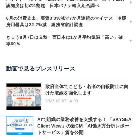
認知度は初の4割超 日本バナナ輸入組合調べ
6月の消費支出、実質3.3%減で7か月連続のマイナス 冷暖
房用器具は22.7%減 総務省家計調査
きょう8月7日は立秋 西日本は1か月平均気温「高い」確
率60％
動画で見るプレスリリース
政府全体でこども・若者の自殺防止に向
けた取組を強化します
2026.08.07 14:00
AIで組織の業務改善を支援する！ 「SKYSEA
Client View」の新CM「AI働き方分析レポー
トサービス」篇を公開