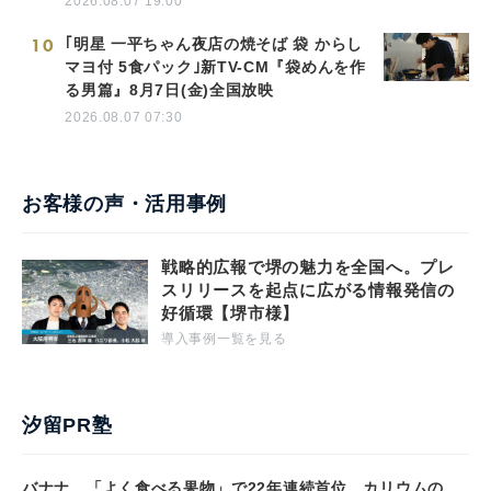
2026.08.07 19:00
10
｢明星 一平ちゃん夜店の焼そば 袋 からし
マヨ付 5食パック｣新TV-CM『袋めんを作
る男篇』8月7日(金)全国放映
2026.08.07 07:30
お客様の声・活用事例
戦略的広報で堺の魅力を全国へ。プレ
スリリースを起点に広がる情報発信の
好循環【堺市様】
導入事例一覧を見る
汐留PR塾
バナナ、「よく食べる果物」で22年連続首位 カリウムの