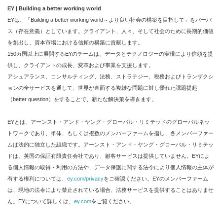
EY | Building a better working world
EYは、「Building a better working world～より良い社会の構築を目指して」をパーパ
ス（存在意義）としています。クライアント、人々、そして社会のために長期的価値
を創出し、資本市場における信頼の構築に貢献します。
150カ国以上に展開するEYのチームは、データとテクノロジーの実現により信頼を提
供し、クライアントの成長、変革および事業を支援します。
アシュアランス、コンサルティング、法務、ストラテジー、税務およびトランザクシ
ョンの全サービスを通して、世界が直面する複雑な問題に対し優れた課題提起
（better question）をすることで、新たな解決策を導きます。
EYとは、アーンスト・アンド・ヤング・グローバル・リミテッドのグローバルネッ
トワークであり、単体、もしくは複数のメンバーファームを指し、各メンバーファー
ムは法的に独立した組織です。アーンスト・アンド・ヤング・グローバル・リミテッ
ドは、英国の保証有限責任会社であり、顧客サービスは提供していません。EYによ
る個人情報の取得・利用の方法や、データ保護に関する法令により個人情報の主体が
有する権利については、
ey.com/privacy
をご確認ください。EYのメンバーファーム
は、現地の法令により禁止されている場合、法務サービスを提供することはありませ
ん。EYについて詳しくは、
ey.com
をご覧ください。