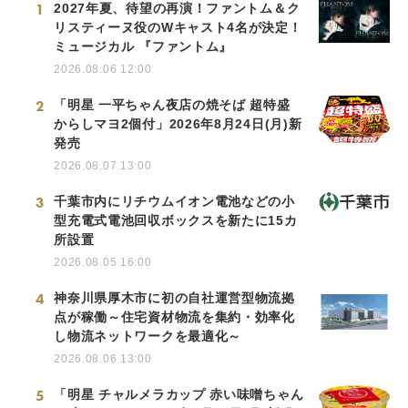
1
2027年夏、待望の再演！ファントム＆ク
リスティーヌ役のWキャスト4名が決定！
ミュージカル 『ファントム』
2026.08.06 12:00
2
「明星 一平ちゃん夜店の焼そば 超特盛
からしマヨ2個付」2026年8月24日(月)新
発売
2026.08.07 13:00
3
千葉市内にリチウムイオン電池などの小
型充電式電池回収ボックスを新たに15カ
所設置
2026.08.05 16:00
4
神奈川県厚木市に初の自社運営型物流拠
点が稼働～住宅資材物流を集約・効率化
し物流ネットワークを最適化～
2026.08.06 13:00
5
「明星 チャルメラカップ 赤い味噌ちゃん