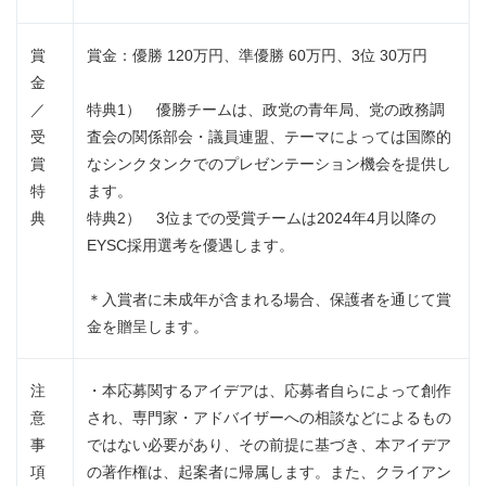
賞
賞金：優勝 120万円、準優勝 60万円、3位 30万円
金
／
特典1） 優勝チームは、政党の青年局、党の政務調
受
査会の関係部会・議員連盟、テーマによっては国際的
賞
なシンクタンクでのプレゼンテーション機会を提供し
特
ます。
典
特典2） 3位までの受賞チームは2024年4月以降の
EYSC採用選考を優遇します。
＊入賞者に未成年が含まれる場合、保護者を通じて賞
金を贈呈します。
注
・本応募関するアイデアは、応募者自らによって創作
意
され、専門家・アドバイザーへの相談などによるもの
事
ではない必要があり、その前提に基づき、本アイデア
項
の著作権は、起案者に帰属します。また、クライアン