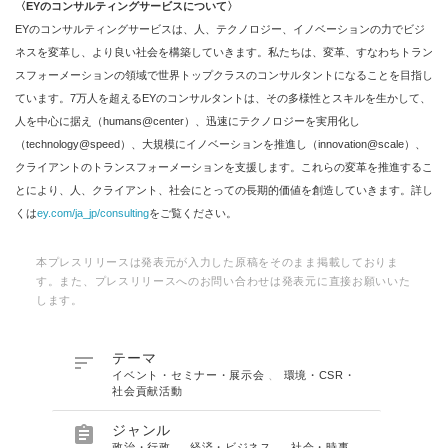
〈
EY
のコンサルティングサービスについて
〉
EYのコンサルティングサービスは、人、テクノロジー、イノベーションの力でビジ
ネスを変革し、より良い社会を構築していきます。私たちは、変革、すなわちトラン
スフォーメーションの領域で世界トップクラスのコンサルタントになることを目指し
ています。7万人を超えるEYのコンサルタントは、その多様性とスキルを生かして、
人を中心に据え（humans@center）、迅速にテクノロジーを実用化し
（technology@speed）、大規模にイノベーションを推進し（innovation@scale）、
クライアントのトランスフォーメーションを支援します。これらの変革を推進するこ
とにより、人、クライアント、社会にとっての長期的価値を創造していきます。詳し
くは
ey.com/ja_jp/consulting
をご覧ください。
本プレスリリースは発表元が入力した原稿をそのまま掲載しておりま
す。また、プレスリリースへのお問い合わせは発表元に直接お願いいた
します。

テーマ
イベント・セミナー・展示会
、
環境・CSR・
社会貢献活動

ジャンル
政治・行政
、
経済・ビジネス
、
社会・時事