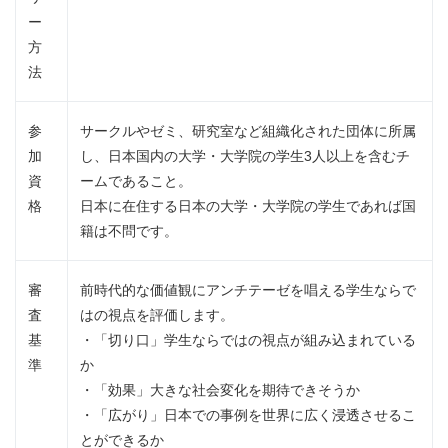
ー
方
法
参
サークルやゼミ、研究室など組織化された団体に所属
加
し、日本国内の大学・大学院の学生3人以上を含むチ
資
ームであること。
格
日本に在住する日本の大学・大学院の学生であれば国
籍は不問です。
審
前時代的な価値観にアンチテーゼを唱える学生ならで
査
はの視点を評価します。
基
・「切り口」学生ならではの視点が組み込まれている
準
か
・「効果」大きな社会変化を期待できそうか
・「広がり」日本での事例を世界に広く浸透させるこ
とができるか