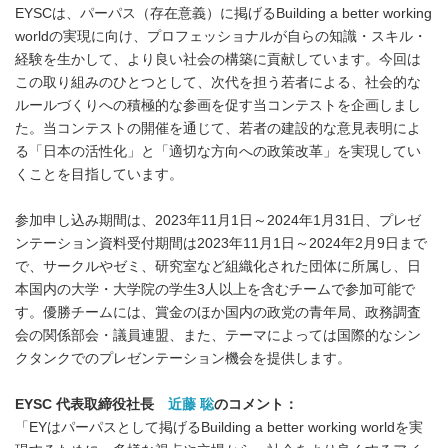
EYSCは、パーパス（存在意義）に掲げるBuilding a better working
worldの実現に向け、プロフェッショナルが⾃らの知識・スキル・
経験を生かして、より良い社会の構築に貢献しています。今回は
この取り組みのひとつとして、次代を担う若者による、社会的な
ルールづくりへの積極的な参画を促す当コンテストを企画しまし
た。当コンテストの開催を通じて、若者の建設的な意見表明によ
る「日本の活性化」と「適切な方向への政策改革」を実現してい
くことを目指しています。
参加申し込み期間は、2023年11月1日～2024年1月31日、プレゼ
ンテーション資料受付期間は2023年11月1日～2024年2月9日まで
で、サークルやゼミ、研究室など組織化された団体に所属し、日
本国内の大学・大学院の学生3人以上を含むチームで参加可能で
す。優勝チームには、賞金のほか国内の政党の青年局、政務調査
会の関係部会・議員連盟、また、テーマによっては国際的なシン
クタンクでのプレゼンテーション機会を提供します。
EYSC
代表取締役社長
近藤 聡
のコメント：
「EYはパーパスとして掲げるBuilding a better working worldを実