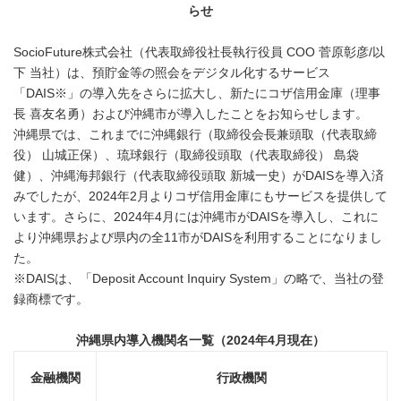
らせ
SocioFuture株式会社（代表取締役社長執行役員 COO 菅原彰彦/以
下 当社）は、預貯金等の照会をデジタル化するサービス
「DAIS※」の導入先をさらに拡大し、新たにコザ信用金庫（理事
長 喜友名勇）および沖縄市が導入したことをお知らせします。
沖縄県では、これまでに沖縄銀行（取締役会長兼頭取（代表取締
役） 山城正保）、琉球銀行（取締役頭取（代表取締役） 島袋
健）、沖縄海邦銀行（代表取締役頭取 新城一史）がDAISを導入済
みでしたが、2024年2月よりコザ信用金庫にもサービスを提供して
います。さらに、2024年4月には沖縄市がDAISを導入し、これに
より沖縄県および県内の全11市がDAISを利用することになりまし
た。
※DAISは、「Deposit Account Inquiry System」の略で、当社の登
録商標です。
沖縄県内導入機関名一覧
（
2024
年
4
月現在）
金融機関
行政機関