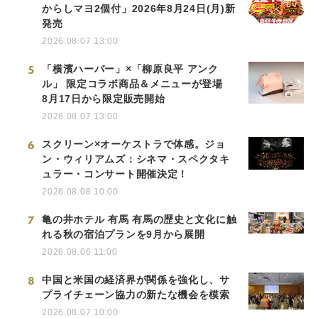
からしマヨ2個付」2026年8月24日(月)新
発売
2026.08.07 13:00
5
「横濱ハーバー」×「柳原良平 アンク
ル」 限定コラボ商品＆メニューが登場
8月17日から限定販売開始
2026.08.07 13:00
6
スクリーン×オーケストラで体感。ジョ
ン・ウィリアムズ：シネマ・スペクタキ
ュラー・コンサート開催決定！
2026.08.08 10:00
7
亀の井ホテル 有馬 有馬の歴史と文化に触
れる秋の宿泊プランを9月から展開
2026.08.06 11:00
8
中国と米国の経済界が関係を強化し、サ
プライチェーン協力の新たな機会を模索
2026.08.07 10:00