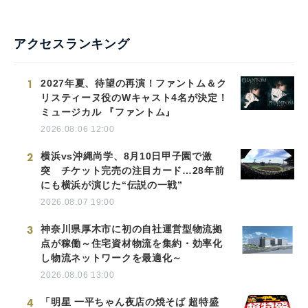
アクセスランキング
1
2027年夏、待望の再演！ファントム＆ク
リスティーヌ役のWキャスト4名が決定！
ミュージカル 『ファントム』
2026.08.06 12:00
2
横浜vs沖縄尚学、8月10日甲子園で激
突 チケット完売の注目カード…28年前
にも横浜が演じた“伝説の一戦”
2026.08.07 19:00
3
神奈川県厚木市に初の自社運営型物流拠
点が稼働～住宅資材物流を集約・効率化
し物流ネットワークを最適化～
2026.08.06 13:00
4
「明星 一平ちゃん夜店の焼そば 超特盛