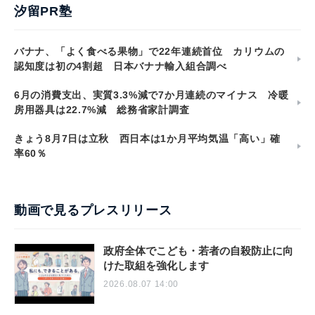
汐留PR塾
バナナ、「よく食べる果物」で22年連続首位 カリウムの
認知度は初の4割超 日本バナナ輸入組合調べ
6月の消費支出、実質3.3%減で7か月連続のマイナス 冷暖
房用器具は22.7%減 総務省家計調査
きょう8月7日は立秋 西日本は1か月平均気温「高い」確
率60％
動画で見るプレスリリース
政府全体でこども・若者の自殺防止に向
けた取組を強化します
2026.08.07 14:00