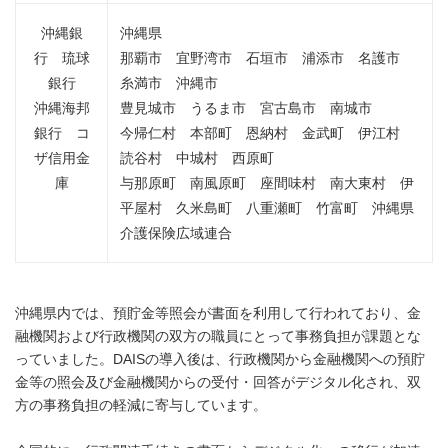
沖縄銀
沖縄県
行 琉球
那覇市 宜野湾市 石垣市 浦添市 名護市
銀行
糸満市 沖縄市
沖縄海邦
豊見城市 うるま市 宮古島市 南城市
銀行 コ
今帰仁村 本部町 恩納村 金武町 伊江村
ザ信用金
読谷村 中城村 西原町
庫
与那原町 南風原町 座間味村 南大東村 伊
平屋村 久米島町 八重瀬町 竹富町 沖縄県
介護保険広域連合
沖縄県内では、預貯金等照会が書面を利用して行われており、金
融機関および行政機関の双方の職員にとって事務負担が課題とな
っていました。DAISの導入後は、行政機関から金融機関への預貯
金等の照会及び金融機関からの受付・回答がデジタル化され、双
方の事務負担の軽減に寄与しています。