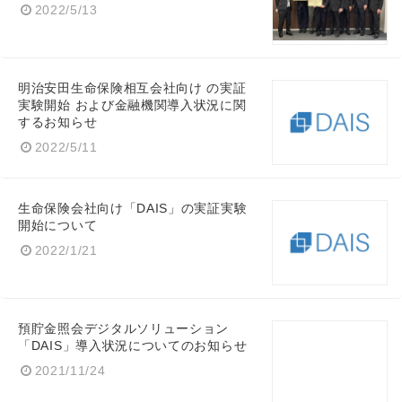
2022/5/13
明治安田生命保険相互会社向け の実証
Japanese
実験開始 および金融機関導入状況に関
するお知らせ
2022/5/11
生命保険会社向け「DAIS」の実証実験
English
開始について
2022/1/21
預貯金照会デジタルソリューション
「DAIS」導入状況についてのお知らせ
2021/11/24