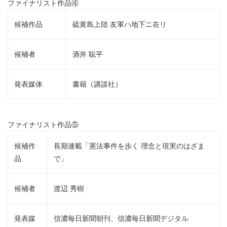
ファイナリスト作品④
候補作品
硫黄島上陸 友軍ハ地下ニ在リ
候補者
酒井 聡平
発表媒体
書籍（講談社）
ファイナリスト作品⑤
候補作
長期連載「憲法事件を歩く 理念と現実のはざま
品
で」
候補者
渡辺 秀樹
発表媒
信濃毎日新聞朝刊、信濃毎日新聞デジタル