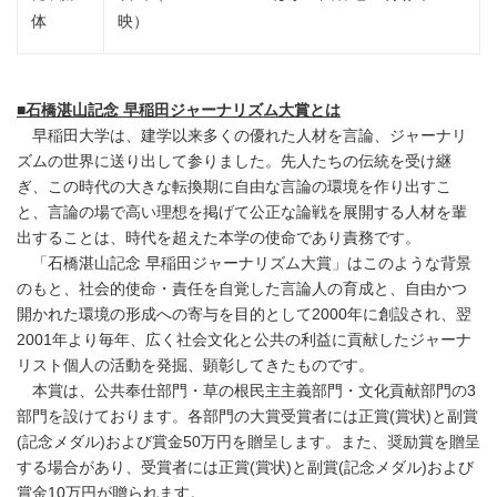
体
映）
■
石橋湛山記念 早稲田ジャーナリズム大賞とは
早稲田大学は、建学以来多くの優れた人材を言論、ジャーナリ
ズムの世界に送り出して参りました。先人たちの伝統を受け継
ぎ、この時代の大きな転換期に自由な言論の環境を作り出すこ
と、言論の場で高い理想を掲げて公正な論戦を展開する人材を輩
出することは、時代を超えた本学の使命であり責務です。
「石橋湛山記念 早稲田ジャーナリズム大賞」はこのような背景
のもと、社会的使命・責任を自覚した言論人の育成と、自由かつ
開かれた環境の形成への寄与を目的として2000年に創設され、翌
2001年より毎年、広く社会文化と公共の利益に貢献したジャーナ
リスト個人の活動を発掘、顕彰してきたものです。
本賞は、公共奉仕部門・草の根民主主義部門・文化貢献部門の3
部門を設けております。各部門の大賞受賞者には正賞(賞状)と副賞
(記念メダル)および賞金50万円を贈呈します。また、奨励賞を贈呈
する場合があり、受賞者には正賞(賞状)と副賞(記念メダル)および
賞金10万円が贈られます。