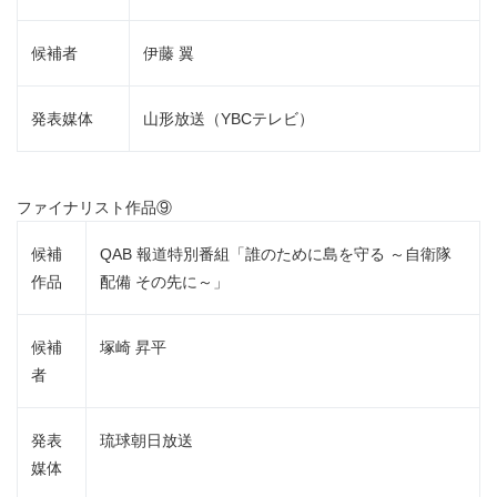
候補者
伊藤 翼
発表媒体
山形放送（YBCテレビ）
ファイナリスト作品⑨
候補
QAB 報道特別番組「誰のために島を守る ～自衛隊
作品
配備 その先に～」
候補
塚崎 昇平
者
発表
琉球朝日放送
媒体