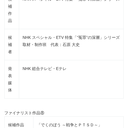
補
作
品
候
NHK スペシャル・ETV 特集「“冤罪”の深層」シリーズ
補
取材・制作班 代表：石原 大史
者
発
NHK 総合テレビ・Eテレ
表
媒
体
ファイナリスト作品⑧
候補作品
「でくのぼう ～戦争とＰＴＳＤ～」