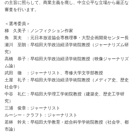
の主旨に照らして、商業主義を廃し、中立公平な立場から厳正な
審査を行います。
＜選考委員＞
梯 久美子：ノンフィクション作家
角 英夫 ：元日本放送協会専務理事・大型企画開発センター長
瀬川 至朗：早稲田大学政治経済学術院教授（ジャーナリズム研
究）
高橋 恭子：早稲田大学政治経済学術院教授（映像ジャーナリズ
ム論）
武田 徹 ：ジャーナリスト、専修大学文学部教授
土屋 礼子：早稲田大学政治経済学術院教授（メディア史、歴史
社会学）
中谷 礼仁：早稲田大学理工学術院教授（建築史、歴史工学研
究）
三浦 俊章：ジャーナリスト
ルーシー・クラフト：ジャーナリスト
若林 幹夫：早稲田大学教育・総合科学学術院教授（社会学、都
市論）