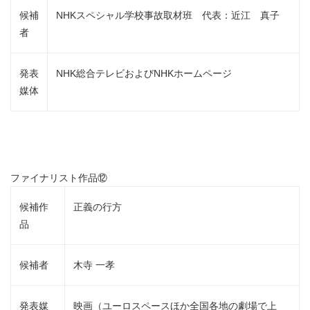
候補
NHKスペシャル学校事故取材班 代表：近江 真子
者
発表
NHK総合テレビおよびNHKホームページ
媒体
ファイナリスト作品⑫
候補作
正義の行方
品
候補者
木寺 一孝
発表媒
映画（ユーロスペースほか全国各地の劇場で上