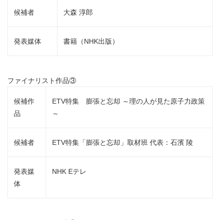
候補者
大森 淳郎
発表媒体
書籍（NHK出版）
ファイナリスト作品③
候補作
ETV特集 膨張と忘却 ～理の人が見た原子力政策
品
～
候補者
ETV特集「膨張と忘却」取材班 代表：石濱 陵
発表媒
NHK Eテレ
体