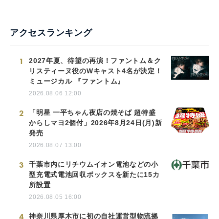
アクセスランキング
1
2027年夏、待望の再演！ファントム＆ク
リスティーヌ役のWキャスト4名が決定！
ミュージカル 『ファントム』
2026.08.06 12:00
2
「明星 一平ちゃん夜店の焼そば 超特盛
からしマヨ2個付」2026年8月24日(月)新
発売
2026.08.07 13:00
3
千葉市内にリチウムイオン電池などの小
型充電式電池回収ボックスを新たに15カ
所設置
2026.08.05 16:00
4
神奈川県厚木市に初の自社運営型物流拠