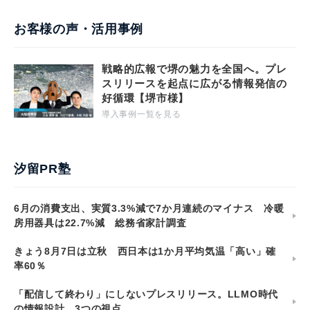
お客様の声・活用事例
戦略的広報で堺の魅力を全国へ。プレ
スリリースを起点に広がる情報発信の
好循環【堺市様】
導入事例一覧を見る
汐留PR塾
6月の消費支出、実質3.3%減で7か月連続のマイナス 冷暖
房用器具は22.7%減 総務省家計調査
きょう8月7日は立秋 西日本は1か月平均気温「高い」確
率60％
「配信して終わり」にしないプレスリリース。LLMO時代
の情報設計、3つの視点