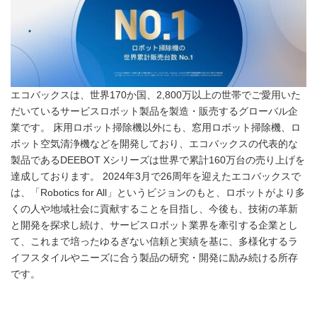
エコバックスは、世界170か国、2,800万以上の世帯でご愛用いた
だいているサービスロボット製品を製造・販売するグローバル企
業です。 床用ロボット掃除機以外にも、窓用ロボット掃除機、ロ
ボット空気清浄機などを開発しており、エコバックスの代表的な
製品であるDEEBOT Xシリーズは世界で累計160万台の売り上げを
達成しております。 2024年3月で26周年を迎えたエコバックスで
は、「Robotics for All」というビジョンのもと、ロボットがより多
くの人や地域社会に貢献することを目指し、今後も、技術の革新
と開発を探求し続け、サービスロボット業界を牽引する企業とし
Japanese
て、これまで培ったゆるぎない信頼と実績を基に、多様化するラ
イフスタイルやニーズに合う製品の研究・開発に励み続ける所存
です。