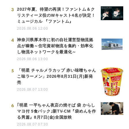
3
2027年夏、待望の再演！ファントム＆ク
リスティーヌ役のWキャスト4名が決定！
ミュージカル 『ファントム』
2026.08.06 12:00
4
神奈川県厚木市に初の自社運営型物流拠
点が稼働～住宅資材物流を集約・効率化
し物流ネットワークを最適化～
2026.08.06 13:00
5
「明星 チャルメラカップ 赤い味噌ちゃん
こ味ラーメン」2026年8月31日(月)新発
売
2026.08.07 13:00
6
｢明星 一平ちゃん夜店の焼そば 袋 からし
マヨ付 5食パック｣新TV-CM『袋めんを作
る男篇』8月7日(金)全国放映
2026.08.07 07:30