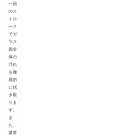
一回
のス
トロ
ーク
でガ
ラス
面全
体の
汚れ
を徹
底的
に拭
き取
りま
す。
ま
た、
業界