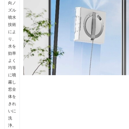
向ノ
ズル
噴水
技術
によ
り、
水を
効率
よく
均等
に噴
霧し
窓全
体を
きれ
いに
洗
浄。