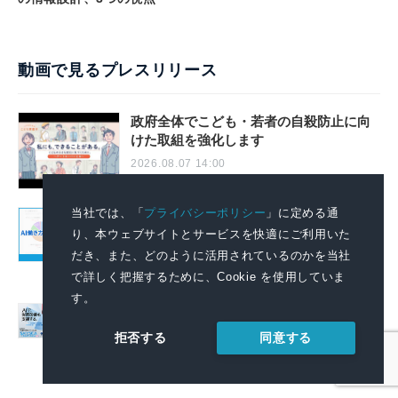
動画で見るプレスリリース
政府全体でこども・若者の自殺防止に向
けた取組を強化します
2026.08.07 14:00
当社では、「
プライバシーポリシー
」に定める通
AIで組織の業務改善を支援する！ 「SKYSEA
り、本ウェブサイトとサービスを快適にご利用いた
Client View」の新CM「AI働き方分析レポー
トサービス」篇を公開
だき、また、どのように活用されているのかを当社
で詳しく把握するために、Cookie を使用していま
2026.08.06 11:04
す。
AIで組織の改善点を見抜く！「SKYSEA
Client View」の新テレビCM「チームの変
同意する
拒否する
革」篇の放映を開始
2026.08.06 11:04