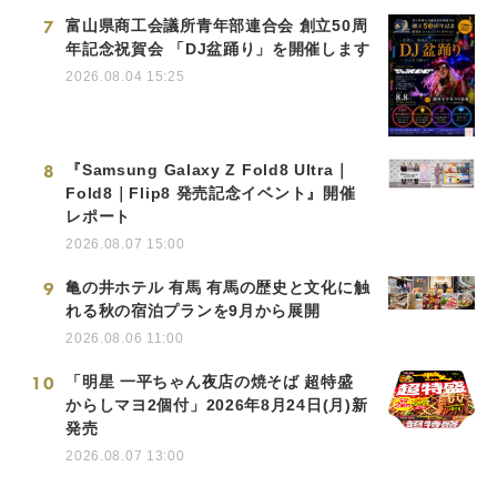
7
富山県商工会議所青年部連合会 創立50周
年記念祝賀会 「DJ盆踊り」を開催します
2026.08.04 15:25
8
『Samsung Galaxy Z Fold8 Ultra｜
Fold8｜Flip8 発売記念イベント』開催
レポート
2026.08.07 15:00
9
亀の井ホテル 有馬 有馬の歴史と文化に触
れる秋の宿泊プランを9月から展開
2026.08.06 11:00
10
「明星 一平ちゃん夜店の焼そば 超特盛
からしマヨ2個付」2026年8月24日(月)新
発売
2026.08.07 13:00