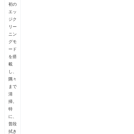
初の
エッ
ジク
リー
ニン
グモ
ード
を搭
載
し、
隅々
まで
清
掃。
特
に、
普段
拭き