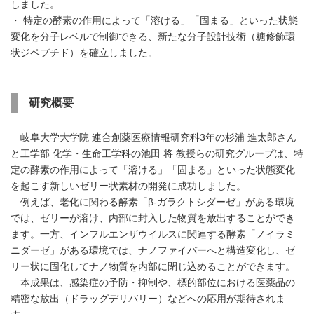
しました。
・ 特定の酵素の作用によって「溶ける」「固まる」といった状態
変化を分子レベルで制御できる、新たな分子設計技術（糖修飾環
状ジペプチド）を確立しました。
研究概要
岐阜大学大学院 連合創薬医療情報研究科3年の杉浦 進太郎さん
と工学部 化学・生命工学科の池田 将 教授らの研究グループは、特
定の酵素の作用によって「溶ける」「固まる」といった状態変化
を起こす新しいゼリー状素材の開発に成功しました。
例えば、老化に関わる酵素「β-ガラクトシダーゼ」がある環境
では、ゼリーが溶け、内部に封入した物質を放出することができ
ます。一方、インフルエンザウイルスに関連する酵素「ノイラミ
ニダーゼ」がある環境では、ナノファイバーへと構造変化し、ゼ
リー状に固化してナノ物質を内部に閉じ込めることができます。
本成果は、感染症の予防・抑制や、標的部位における医薬品の
精密な放出（ドラッグデリバリー）などへの応用が期待されま