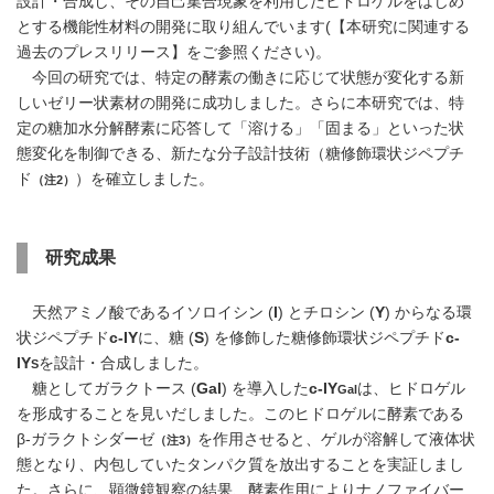
設計・合成し、その自己集合現象を利用したヒドロゲルをはじめ
とする機能性材料の開発に取り組んでいます(【本研究に関連する
過去のプレスリリース】をご参照ください)。
今回の研究では、特定の酵素の働きに応じて状態が変化する新
しいゼリー状素材の開発に成功しました。さらに本研究では、特
定の糖加水分解酵素に応答して「溶ける」「固まる」といった状
態変化を制御できる、新たな分子設計技術（糖修飾環状ジペプチ
ド
）を確立しました。
（注2）
研究成果
天然アミノ酸であるイソロイシン (
I
) とチロシン (
Y
) からなる環
状ジペプチド
c
-IY
に、糖 (
S
) を修飾した糖修飾環状ジペプチド
c
-
IY
を設計・合成しました。
S
糖としてガラクトース (
Gal
) を導入した
c
-IY
は、ヒドロゲル
Gal
を形成することを見いだしました。このヒドロゲルに酵素である
β-ガラクトシダーゼ
を作用させると、ゲルが溶解して液体状
（注3）
態となり、内包していたタンパク質を放出することを実証しまし
た。さらに、顕微鏡観察の結果、酵素作用によりナノファイバー