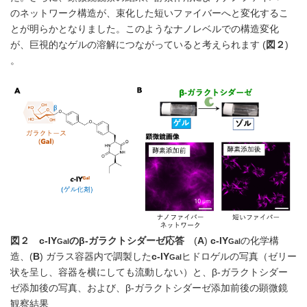
のネットワーク構造が、束化した短いファイバーへと変化するこ
とが明らかとなりました。このようなナノレベルでの構造変化
が、巨視的なゲルの溶解につながっていると考えられます (
図２
)
。
図２
c
-IY
の
β-
ガラクトシダーゼ応答
(
A
)
c
-IY
の化学構
Gal
Gal
造、(
B
) ガラス容器内で調製した
c
-IY
ヒドロゲルの写真（ゼリー
Gal
状を呈し、容器を横にしても流動しない）と、β-ガラクトシダー
ゼ添加後の写真、および、β-ガラクトシダーゼ添加前後の顕微鏡
観察結果