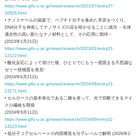
https://www.gifu-u.ac.jp/news/research/2021/07/entry27-
10925.html
• ナノスケールの箱庭で、ペプチド分子を集めた草原をつくり、
DNA分子を伸長してナノサイズの花を咲かせることに成功 －生体
適合性の高い新たなナノ材料として、その応用に期待－
(2023年1月21日)
https://www.gifu-u.ac.jp/news/research/2023/01/entry21-
12122.html
• 酸化反応によって溶けた後、ひとりでにもう一度固まる不思議な
ゼリー状物質を発見!
(2024年6月21日)
https://www.gifu-u.ac.jp/news/research/2024/06/entry21-
13271.html
• セルロースの基本単位である二糖を使って、光で切断できるマイ
クロ繊維を開発
(2024年9月11日)
https://www.gifu-u.ac.jp/news/research/2024/09/entry11-
13523.html
• 低分子コアセルベートの内部構造を分子レベルで解明 (2026年2