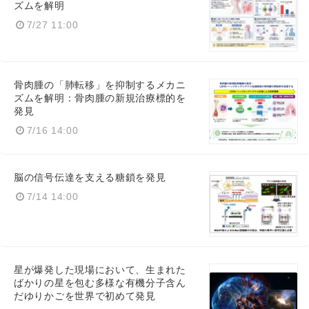
ズムを解明
7/27 11:00
骨肉腫の「肺転移」を抑制するメカニ
ズムを解明：骨肉腫の新規治療標的を
発見
7/16 14:00
脳の信号伝達を支える糖鎖を発見
7/14 14:00
星が爆発した現場において、生まれた
ばかりの星を包む多様な有機分子含ん
だゆりかごを世界で初めて発見