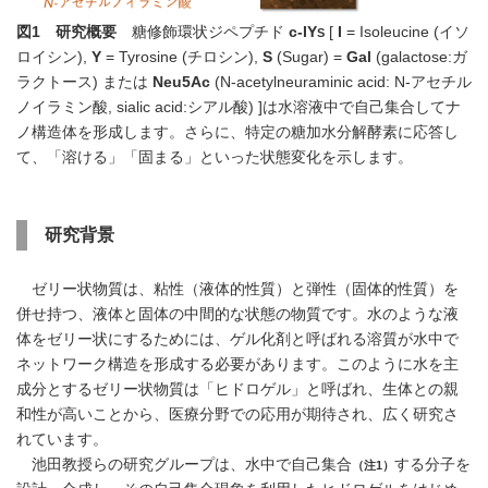
図
1
研究概要
糖修飾環状ジペプチド
c
-IY
[
I
= Isoleucine (イソ
S
ロイシン),
Y
= Tyrosine (チロシン),
S
(Sugar) =
Gal
(galactose:ガ
ラクトース) または
Neu5Ac
(N-acetylneuraminic acid: N-アセチル
ノイラミン酸, sialic acid:シアル酸) ]は水溶液中で自己集合してナ
ノ構造体を形成します。さらに、特定の糖加水分解酵素に応答し
て、「溶ける」「固まる」といった状態変化を示します。
研究背景
ゼリー状物質は、粘性（液体的性質）と弾性（固体的性質）を
併せ持つ、液体と固体の中間的な状態の物質です。水のような液
体をゼリー状にするためには、ゲル化剤と呼ばれる溶質が水中で
ネットワーク構造を形成する必要があります。このように水を主
成分とするゼリー状物質は「ヒドロゲル」と呼ばれ、生体との親
和性が高いことから、医療分野での応用が期待され、広く研究さ
れています。
池田教授らの研究グループは、水中で自己集合
する分子を
（注1）