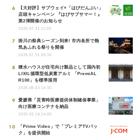
6
【大好評】サブウェイ×「はぴだんぶい」
店頭キャンペーン 『はぴサブサマー！』
第2弾開催のお知らせ
2026.07.31 11:00
7
掛川の祭典シーズン到来! 市内各所で熱
気あふれる祭りを開催
2026.07.31 09:30
8
積水ハウスが住宅向け製品として国内初
LIXIL循環型低炭素アルミ 「PremiAL
R100」を標準採用
2026.08.03 14:30
9
愛媛県「災害時医療提供体制確保事業」
向け医療コンテナを納品
2026.03.19 14:00
10
「Prime Video」で「プレミアTVパッ
ク」を提供開始