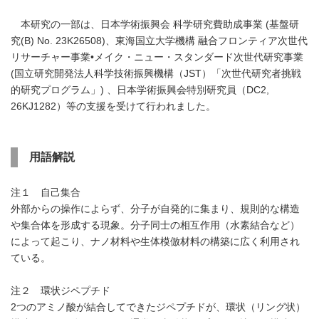
本研究の一部は、日本学術振興会 科学研究費助成事業 (基盤研
究(B) No. 23K26508)、東海国立大学機構 融合フロンティア次世代
リサーチャー事業•メイク・ニュー・スタンダード次世代研究事業
(国立研究開発法人科学技術振興機構（JST）「次世代研究者挑戦
的研究プログラム」) 、日本学術振興会特別研究員（DC2,
26KJ1282）等の支援を受けて行われました。
用語解説
注１ 自己集合
外部からの操作によらず、分子が自発的に集まり、規則的な構造
や集合体を形成する現象。分子同士の相互作用（水素結合など）
によって起こり、ナノ材料や生体模倣材料の構築に広く利用され
ている。
注２ 環状ジペプチド
2つのアミノ酸が結合してできたジペプチドが、環状（リング状）