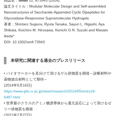
雑誌名：
Small
22, e73943 (2026).
論文タイトル：Modular Molecular Design and Self-assembled
Nanostructures of Saccharide‑Appended Cyclic Dipeptides for
Glycosidase‑Responsive Supramolecular Hydrogels
著者：Shintaro Sugiura, Ryuta Tanaka, Sayuri L. Higashi, Aya
Shibata, Koichiro M. Hirosawa, Kenichi G.N. Suzuki and Masato
Ikeda*
DOI: 10.1002/smll.73943
本研究に関連する過去のプレスリリース
• バイオマーカーを見分けて溶けるゲル状物質を開発～診断材料や
薬物放出材料として期待～
(2014年5月16日)
https://www.gifu-u.ac.jp/news/research/2014/05/entry16-
6487.html
• 世界最小クラスのアミノ糖誘導体から還元反応によって溶けるゼ
リー状物質を開発
(2021年7月27日)