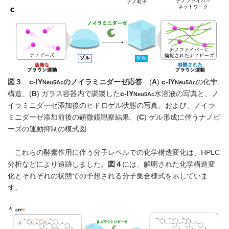
図３
c
-IY
の
ノイラミニダーゼ
応答
(
A
)
c
-IY
の化学
Neu5Ac
Neu5Ac
構造、(
B
) ガラス容器内で調製した
c
-IY
水溶液の写真と、ノ
Neu5Ac
イラミニダーゼ添加後のヒドロゲル状態の写真、および、ノイラ
ミニダーゼ添加前後の顕微鏡観察結果、(
C
) ゲル形成に伴うナノビ
ーズの運動抑制の模式図
これらの酵素作用に伴う分子レベルでの化学構造変化は、HPLC
分析などにより追跡しました。
図４
には、解明された化学構造変
化とそれぞれの状態での予想される分子集合様式を示していま
す。