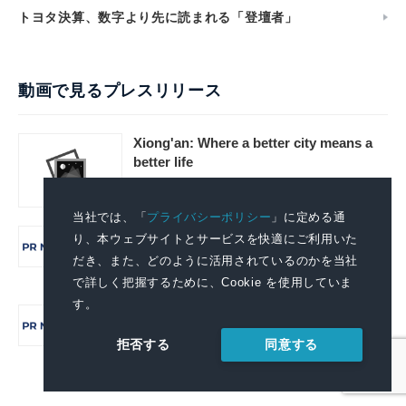
トヨタ決算、数字より先に読まれる「登壇者」
動画で見るプレスリリース
Xiong'an: Where a better city means a
better life
2026.08.05 15:21
当社では、「
プライバシーポリシー
」に定める通
CCTV+：北京時間：北京のリズムに身を任せ
り、本ウェブサイトとサービスを快適にご利用いた
る一日
だき、また、どのように活用されているのかを当社
で詳しく把握するために、Cookie を使用していま
2026.07.31 18:13
す。
CCTV+: Beijing Time: A Day in the Rhythm
of Beijing
同意する
拒否する
2026.07.31 14:11