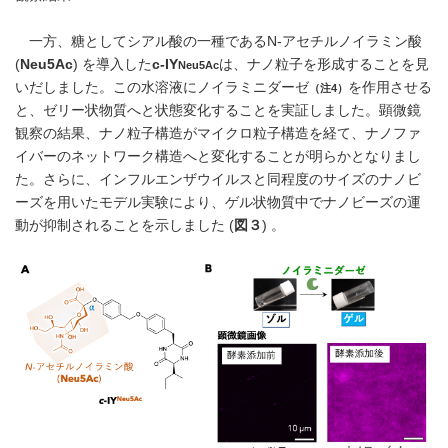
一方、糖としてシアル酸の一種であるN-アセチルノイラミン酸
(
Neu5Ac
) を導入した
c
-IY
は、ナノ粒子を形成することを見
Neu5Ac
いだしました。この水溶液にノイラミニダーゼ
を作用させる
（注4）
と、ゼリー状物質へと状態変化することを実証しました。顕微鏡
観察の結果、ナノ粒子構造がマイクロ粒子構造を経て、ナノファ
イバーのネットワーク構造へと変化することが明らかとなりまし
た。さらに、インフルエンザウイルスと同程度のサイズのナノビ
ーズを用いたモデル実験により、ゲル状物質中でナノビーズの運
動が抑制されることを示しました (
図３
) 。