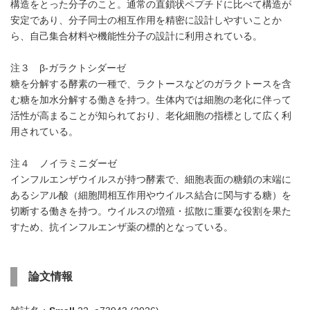
構造をとった分子のこと。通常の直鎖状ペプチドに比べて構造が
安定であり、分子同士の相互作用を精密に設計しやすいことか
ら、自己集合材料や機能性分子の設計に利用されている。
注３ β-ガラクトシダーゼ
糖を分解する酵素の一種で、ラクトースなどのガラクトースを含
む糖を加水分解する働きを持つ。生体内では細胞の老化に伴って
活性が高まることが知られており、老化細胞の指標として広く利
用されている。
注４ ノイラミニダーゼ
インフルエンザウイルスが持つ酵素で、細胞表面の糖鎖の末端に
あるシアル酸（細胞間相互作用やウイルス結合に関与する糖）を
切断する働きを持つ。ウイルスの増殖・拡散に重要な役割を果た
すため、抗インフルエンザ薬の標的となっている。
論文情報