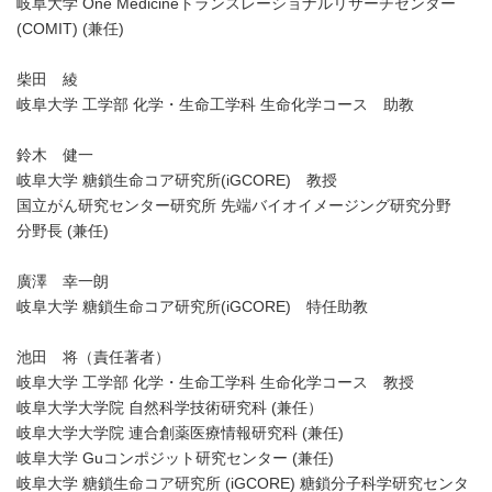
岐阜大学 One Medicineトランスレーショナルリサーチセンター
(COMIT) (兼任)
柴田 綾
岐阜大学 工学部 化学・生命工学科 生命化学コース 助教
鈴木 健一
岐阜大学 糖鎖生命コア研究所(iGCORE) 教授
国立がん研究センター研究所 先端バイオイメージング研究分野
分野長 (兼任)
廣澤 幸一朗
岐阜大学 糖鎖生命コア研究所(iGCORE) 特任助教
池田 将（責任著者）
Japanese
岐阜大学 工学部 化学・生命工学科 生命化学コース 教授
岐阜大学大学院 自然科学技術研究科 (兼任）
岐阜大学大学院 連合創薬医療情報研究科 (兼任)
岐阜大学 Guコンポジット研究センター (兼任)
岐阜大学 糖鎖生命コア研究所 (iGCORE) 糖鎖分子科学研究センタ