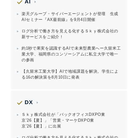
AI
楽天グループ・サイバーエージェントが登壇 生成
AIセミナー『AX最前線』を9月4日開催
ログ分析で働き方を見える化するＳｋｙ株式会社の
新サービスをご紹介！
約1秒で果実を認識するAIで未来型農業へー久留米工
業大学、福岡県のコンソーシアムに私立大学で唯一
の参画
【久留米工業大学】AIで地域課題を解決。学生によ
る16の解決策を8月10日に発表
DX
Ｓｋｙ株式会社が「バックオフィスDXPO東
京’26【夏】」「営業・マーケDXPO東
京’26【夏】」に出展
ログ分析で働き方を見える化するＳｋｙ株式会社の