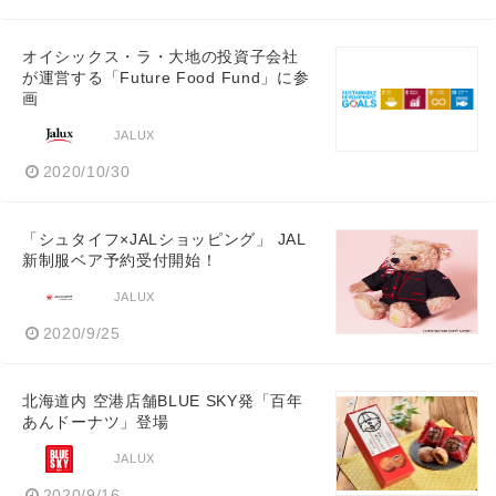
オイシックス・ラ・大地の投資子会社
が運営する「Future Food Fund」に参
画
JALUX
2020/10/30
「シュタイフ×JALショッピング」 JAL
新制服ベア予約受付開始！
JALUX
2020/9/25
北海道内 空港店舗BLUE SKY発「百年
あんドーナツ」登場
JALUX
2020/9/16