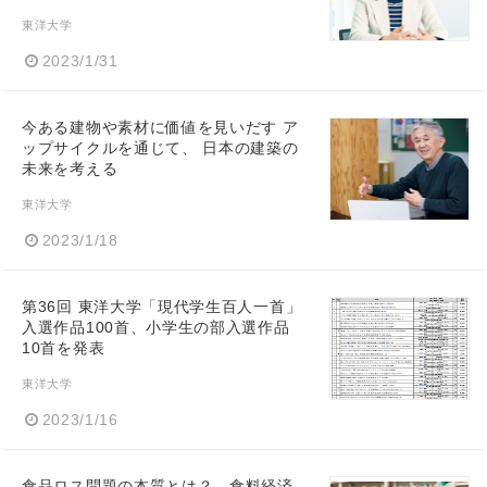
東洋大学
2023/1/31
今ある建物や素材に価値を見いだす ア
ップサイクルを通じて、 日本の建築の
未来を考える
東洋大学
2023/1/18
第36回 東洋大学「現代学生百人一首」
入選作品100首、小学生の部入選作品
10首を発表
東洋大学
2023/1/16
食品ロス問題の本質とは？ 食料経済