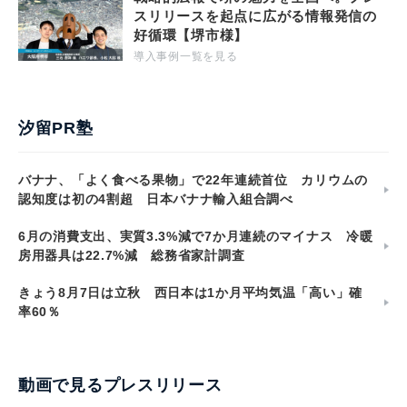
スリリースを起点に広がる情報発信の
好循環【堺市様】
導入事例一覧を見る
汐留PR塾
バナナ、「よく食べる果物」で22年連続首位 カリウムの
認知度は初の4割超 日本バナナ輸入組合調べ
6月の消費支出、実質3.3%減で7か月連続のマイナス 冷暖
房用器具は22.7%減 総務省家計調査
きょう8月7日は立秋 西日本は1か月平均気温「高い」確
率60％
動画で見るプレスリリース