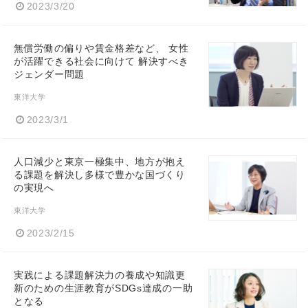
2023/3/20
無償労働の偏りや賃金格差など、 女性
が活躍できる社会に向けて 解決すべき
ジェンダー問題
東洋大学
2023/3/1
人口減少と東京一極集中、地方が抱え
る課題を解決し多様で豊かな国づくり
の実現へ
東洋大学
2023/2/15
実践による課題解決力の養成や知識更
新のための生涯教育がSDGs達成の一助
となる