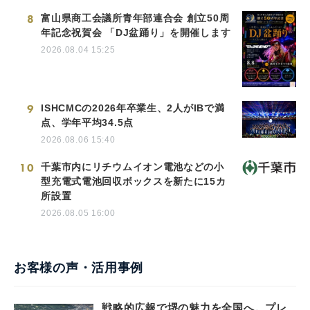
8
富山県商工会議所青年部連合会 創立50周
年記念祝賀会 「DJ盆踊り」を開催します
2026.08.04 15:25
9
ISHCMCの2026年卒業生、2人がIBで満
点、学年平均34.5点
2026.08.06 15:40
10
千葉市内にリチウムイオン電池などの小
型充電式電池回収ボックスを新たに15カ
所設置
2026.08.05 16:00
お客様の声・活用事例
戦略的広報で堺の魅力を全国へ。プレ