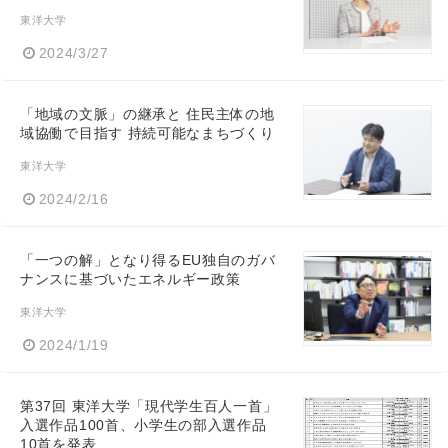
東洋大学
2024/3/27
「地域の文脈」の継承と 住民主体の地
域協働で目指す 持続可能なまちづくり
東洋大学
2024/2/16
「一つの解」となり得るEU独自のガバ
ナンスに基づいたエネルギー政策
東洋大学
2024/1/19
第37回 東洋大学「現代学生百人一首」
入選作品100首、小学生の部入選作品
10首を発表