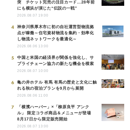
突 チケット完売の注目カード…28年前
にも横浜が演じた“伝説の一戦”
2026.08.07 19:00
4
神奈川県厚木市に初の自社運営型物流拠
点が稼働～住宅資材物流を集約・効率化
し物流ネットワークを最適化～
2026.08.06 13:00
5
中国と米国の経済界が関係を強化し、サ
プライチェーン協力の新たな機会を模索
2026.08.07 10:00
6
亀の井ホテル 有馬 有馬の歴史と文化に触
れる秋の宿泊プランを9月から展開
2026.08.06 11:00
7
「横濱ハーバー」×「柳原良平 アンク
ル」 限定コラボ商品＆メニューが登場
8月17日から限定販売開始
2026.08.07 13:00