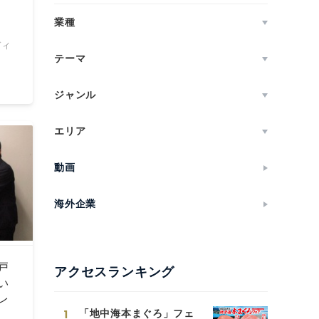
業種
ディ
テーマ
ジャンル
エリア
動画
海外企業
戸
アクセスランキング
い
レ
1
「地中海本まぐろ」フェ