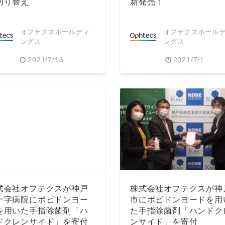
切り替え
新発売！
オフテクスホールディ
オフテクスホール
ングス
ングス
2021/7/16
2021/7/1
式会社オフテクスが神戸
株式会社オフテクスが神
十字病院にポビドンヨー
市にポビドンヨードを用
を用いた手指除菌剤「ハ
た手指除菌剤「ハンドク
ドクレンサイド」を寄付
ンサイド」を寄付