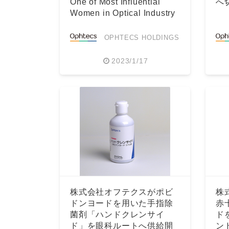
One of Most Influential
へ
Women in Optical Industry
and...
OPHTECS HOLDINGS
2023/1/17
株式会社オフテクスがポビ
株
ドンヨードを用いた手指除
赤
菌剤「ハンドクレンサイ
ド
ド」を眼科ルートへ供給開
ン