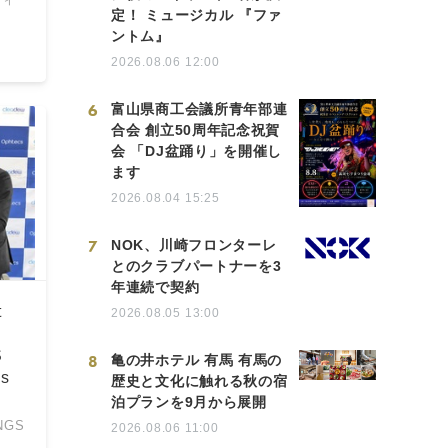
定！ ミュージカル 『ファ
ントム』
2026.08.06 12:00
6
富山県商工会議所青年部連
合会 創立50周年記念祝賀
会 「DJ盆踊り」を開催し
ます
2026.08.04 15:25
7
NOK、川崎フロンターレ
とのクラブパートナーを3
年連続で契約
t
2026.08.05 13:00
S
8
亀の井ホテル 有馬 有馬の
ns
歴史と文化に触れる秋の宿
泊プランを9月から展開
NGS
2026.08.06 11:00