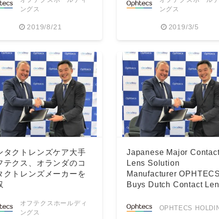
ングス
ングス
2019/8/21
2019/3/5
Japanese
ンタクトレンズケア大手
Japanese Major Contac
フテクス、オランダのコ
Lens Solution
タクトレンズメーカーを
Manufacturer OPHTEC
収
Buys Dutch Contact Le
Manufacturer
オフテクスホールディ
OPHTECS HOLDI
ングス