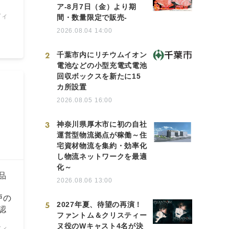
ア-8月7日（金）より期
ディ
間・数量限定で販売-
2026.08.04 14:00
2
千葉市内にリチウムイオン
電池などの小型充電式電池
回収ボックスを新たに15
カ所設置
2026.08.05 16:00
3
神奈川県厚木市に初の自社
運営型物流拠点が稼働～住
宅資材物流を集約・効率化
し物流ネットワークを最適
化～
品
2026.08.06 13:00
戸の
5
2027年夏、待望の再演！
認
ファントム＆クリスティー
ヌ役のWキャスト4名が決
ディ