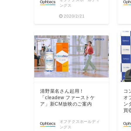
ングス
2020/2/21
清野菜名さん起用！
コ
「cleadew ファーストケ
オ
ア」新CM放映のご案内
ン
買
オフテクスホールディ
ングス