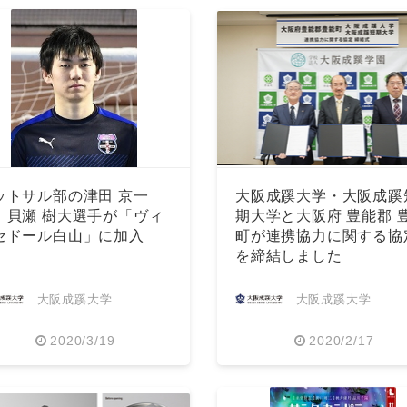
ットサル部の津田 京一
大阪成蹊大学・大阪成蹊
、貝瀬 樹大選手が「ヴィ
期大学と大阪府 豊能郡 
セドール白山」に加入
町が連携協力に関する協
を締結しました
大阪成蹊大学
大阪成蹊大学
2020/3/19
2020/2/17