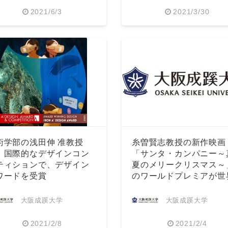
2021/6/3
2021/3/30
English
術学部の浅田伸 准教授
糸曽賢志教授の新作映画
、国際的なデザインコン
「サンタ・カンパニー～
ティションで、デザイン
夏のメリークリスマス～
ワードを受賞
のワールドプレミアが世
で開催
大阪成蹊大学
大阪成蹊大学
2021/2/8
2021/2/4