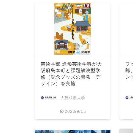
芸術学部 造形芸術学科が大
フ
阪府島本町と課題解決型学
郎
修（記念グッズの開発・デ
ン
ザイン）を実施
大阪成蹊大学
2020/9/15