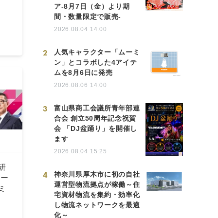
ア-8月7日（金）より期
間・数量限定で販売-
2026.08.04 14:00
2
人気キャラクター「ムーミ
ン」とコラボした4アイテ
ムを8月6日に発売
2026.08.06 14:00
3
富山県商工会議所青年部連
合会 創立50周年記念祝賀
会 「DJ盆踊り」を開催し
ます
2026.08.04 15:25
研
4
神奈川県厚木市に初の自社
ポー
運営型物流拠点が稼働～住
ミ
宅資材物流を集約・効率化
し物流ネットワークを最適
化～