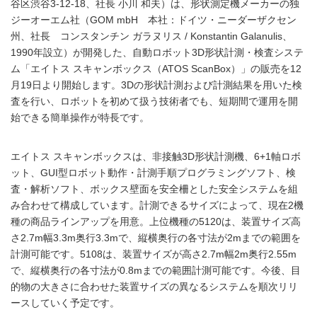
谷区渋谷3-12-18、社長 小川 和夫）は、形状測定機メーカーの独
ジーオーエム社（GOM mbH 本社：ドイツ・ニーダーザクセン
州、社長 コンスタンチン ガラヌリス / Konstantin Galanulis、
1990年設立）が開発した、自動ロボット3D形状計測・検査システ
ム「エイトス スキャンボックス（ATOS ScanBox）」の販売を12
月19日より開始します。3Dの形状計測および計測結果を用いた検
査を行い、ロボットを初めて扱う技術者でも、短期間で運用を開
始できる簡単操作が特長です。
エイトス スキャンボックスは、非接触3D形状計測機、6+1軸ロボ
ット、GUI型ロボット動作・計測手順プログラミングソフト、検
査・解析ソフト、ボックス壁面を安全柵とした安全システムを組
み合わせて構成しています。計測できるサイズによって、現在2機
種の商品ラインアップを用意。上位機種の5120は、装置サイズ高
さ2.7m幅3.3m奥行3.3mで、縦横奥行の各寸法が2mまでの範囲を
計測可能です。5108は、装置サイズが高さ2.7m幅2m奥行2.55m
で、縦横奥行の各寸法が0.8mまでの範囲計測可能です。今後、目
的物の大きさに合わせた装置サイズの異なるシステムを順次リリ
ースしていく予定です。