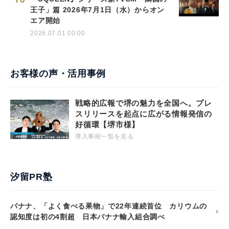
王子」篇 2026年7月1日（水）からオン
エア開始
2026.07.01 00:00
お客様の声・活用事例
戦略的広報で堺の魅力を全国へ。プレ
スリリースを起点に広がる情報発信の
好循環【堺市様】
導入事例一覧を見る
汐留PR塾
バナナ、「よく食べる果物」で22年連続首位 カリウムの
認知度は初の4割超 日本バナナ輸入組合調べ