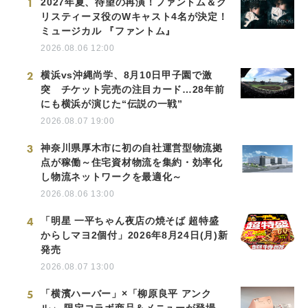
1
2027年夏、待望の再演！ファントム＆ク
リスティーヌ役のWキャスト4名が決定！
ミュージカル 『ファントム』
2026.08.06 12:00
2
横浜vs沖縄尚学、8月10日甲子園で激
突 チケット完売の注目カード…28年前
にも横浜が演じた“伝説の一戦”
2026.08.07 19:00
3
神奈川県厚木市に初の自社運営型物流拠
点が稼働～住宅資材物流を集約・効率化
し物流ネットワークを最適化～
2026.08.06 13:00
4
「明星 一平ちゃん夜店の焼そば 超特盛
からしマヨ2個付」2026年8月24日(月)新
発売
2026.08.07 13:00
5
「横濱ハーバー」×「柳原良平 アンク
ル」 限定コラボ商品＆メニューが登場