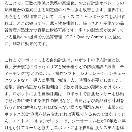
ることで、工数の削減と業務の高速化、および計測オペレータの
熟練度合の差異による測定値のバラつきを改善します。世界中に
拠点をもつ製造業において、エイトス スキャンボックスを活用す
れば、どこの拠点でも、属人性を排除し、統一された基準での品
質管理が迅速かつ容易に構築可能です。多くの製造業がめざして
いる世界中の拠点での品質管理（QC：Quality Control）の強化
に、非常に効果的です。
これまでロボットによる自動計測は、ロボットの導入計画と設
置、安全規定に沿ったエリアと安全柵などの防護施設の設置、テ
ィーチング*などのロボット操作ソフト、シミュレーションチェッ
クソフトなど、導入に手間、知識、人、時間を必要としました。
通常、動作検証から稼働開始まで数か月以上の期間をかけていま
す。ロボットによる自動計測は、ロボットで計測センサーを移動
させた際に発生する慣性の解消など、高速および高品質な計測を
行うために解決しなければならない様々な問題があり、市販のロ
ボットと3D計測機を組み合わせれば実現できるものではありませ
ん。エイトス スキャンボックスは、ジーオーエム社が10年近い年
月をかけてユーザと協力しロボットによる自動計測システムを構