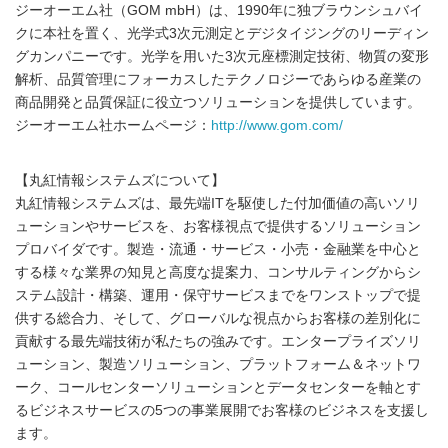
ジーオーエム社（GOM mbH）は、1990年に独ブラウンシュバイ
クに本社を置く、光学式3次元測定とデジタイジングのリーディン
グカンパニーです。光学を用いた3次元座標測定技術、物質の変形
解析、品質管理にフォーカスしたテクノロジーであらゆる産業の
商品開発と品質保証に役立つソリューションを提供しています。
ジーオーエム社ホームページ：
http://www.gom.com/
【丸紅情報システムズについて】
丸紅情報システムズは、最先端ITを駆使した付加価値の高いソリ
ューションやサービスを、お客様視点で提供するソリューション
プロバイダです。製造・流通・サービス・小売・金融業を中心と
する様々な業界の知見と高度な提案力、コンサルティングからシ
ステム設計・構築、運用・保守サービスまでをワンストップで提
供する総合力、そして、グローバルな視点からお客様の差別化に
貢献する最先端技術が私たちの強みです。エンタープライズソリ
ューション、製造ソリューション、プラットフォーム＆ネットワ
ーク、コールセンターソリューションとデータセンターを軸とす
るビジネスサービスの5つの事業展開でお客様のビジネスを支援し
ます。