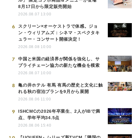
8月17日から限定販売開始
2026.08.07 13:00
6
スクリーン×オーケストラで体感。ジョ
ン・ウィリアムズ：シネマ・スペクタキ
ュラー・コンサート開催決定！
2026.08.08 10:00
7
中国と米国の経済界が関係を強化し、サ
プライチェーン協力の新たな機会を模索
2026.08.07 10:00
8
亀の井ホテル 有馬 有馬の歴史と文化に触
れる秋の宿泊プランを9月から展開
2026.08.06 11:00
9
ISHCMCの2026年卒業生、2人がIBで満
点、学年平均34.5点
2026.08.06 15:40
10
『UQUEEN』シリーズ新TVCM「隣国の