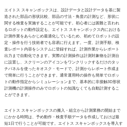
エイトス スキャンボックスは、設計データと設計データを基に製
造された部品の形状比較、部品の寸法・角度の計測など、形状に
関する検査を実施することが可能です。初心者には困難と言われ
るロボットの動作設定も、エイトス スキャンボックス内における
計測作業をあらかじめ最適化しているため、初めてロボットの設
定・操作を行う技術者でも容易に行えます。一度、計測手順、検
査レポート内容をシステムに登録すれば、計測作業からレポート
出力まで自動化できます。実際の計測操作は計測対象物を計測台
に設置し、スクリーンのアイコンをワンクリックするだけのタッ
チパネルを使ったキオスク・モードで、計測からレポート作成ま
で簡単に行うことができます。通常運用時の操作も簡単でロボッ
トの動作指定からシミュレーションまで、基本的に非接触3D形状
計測機の計測操作のみでロボットの知識なくても自動計測するこ
とができます。
エイトス スキャンボックスの搬入・組立から計測業務の開始まで
にかかる時間は、予め動作・検査手順データを作成しておけば最
短1日で行うことが可能です。エイトス スキャンボックスを導入す