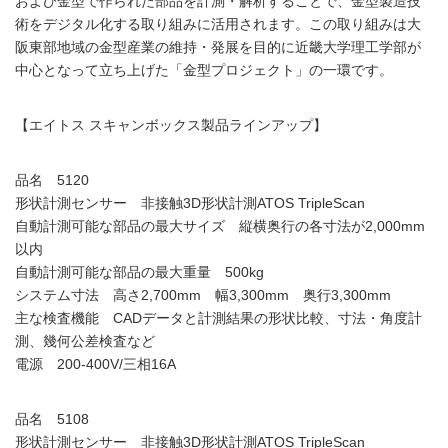
および金型で作られた部品を計測・解析することで、金型製造技
術をデジタル化する取り組みに活用されます。この取り組みは大
阪東部地域の金型産業の維持・発展を目的に近畿大学理工学部が
中心となって立ち上げた「金型プロジェクト」の一環です。
【エイトス スキャンボックス製品ラインアップ】
品名 5120
形状計測センサー 非接触3D形状計測ATOS TripleScan
自動計測可能な部品の最大サイズ 縦横奥行の各寸法が2,000mm
以内
自動計測可能な部品の最大重量 500kg
システム寸法 高さ2,700mm 幅3,300mm 奥行3,300mm
主な検査機能 CADデータと計測結果の形状比較、寸法・角度計
測、幾何公差検査など
電源 200-400V/三相16A
品名 5108
形状計測センサー 非接触3D形状計測ATOS TripleScan