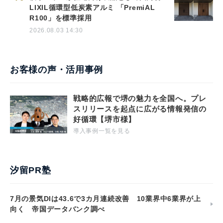
LIXIL循環型低炭素アルミ 「PremiAL
R100」を標準採用
2026.08.03 14:30
お客様の声・活用事例
戦略的広報で堺の魅力を全国へ。プレ
スリリースを起点に広がる情報発信の
好循環【堺市様】
導入事例一覧を見る
汐留PR塾
7月の景気DIは43.6で3カ月連続改善 10業界中6業界が上
向く 帝国データバンク調べ