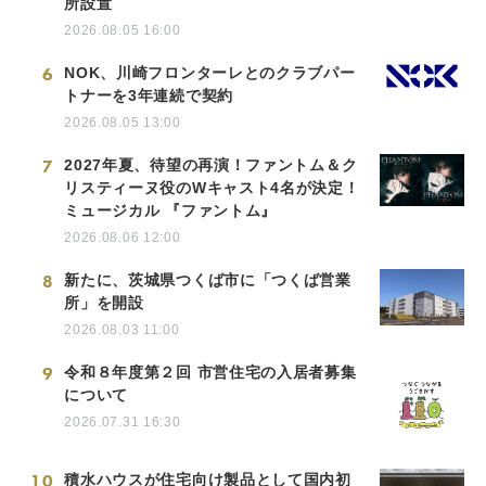
所設置
2026.08.05 16:00
6
NOK、川崎フロンターレとのクラブパー
トナーを3年連続で契約
2026.08.05 13:00
7
2027年夏、待望の再演！ファントム＆ク
リスティーヌ役のWキャスト4名が決定！
ミュージカル 『ファントム』
2026.08.06 12:00
8
新たに、茨城県つくば市に「つくば営業
所」を開設
2026.08.03 11:00
9
令和８年度第２回 市営住宅の入居者募集
について
2026.07.31 16:30
10
積水ハウスが住宅向け製品として国内初