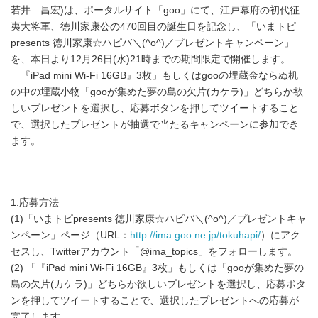
若井 昌宏)は、ポータルサイト「goo」にて、江戸幕府の初代征
夷大将軍、徳川家康公の470回目の誕生日を記念し、「いまトピ
presents 徳川家康☆ハピバ＼(^o^)／プレゼントキャンペーン」
を、本日より12月26日(水)21時までの期間限定で開催します。
『iPad mini Wi-Fi 16GB』3枚」もしくはgooの埋蔵金ならぬ机
の中の埋蔵小物「gooが集めた夢の島の欠片(カケラ)」どちらか欲
しいプレゼントを選択し、応募ボタンを押してツイートすること
で、選択したプレゼントが抽選で当たるキャンペーンに参加でき
ます。
1.応募方法
(1)「いまトピpresents 徳川家康☆ハピバ＼(^o^)／プレゼントキャ
ンペーン」ページ（URL：
http://ima.goo.ne.jp/tokuhapi/
）にアク
セスし、Twitterアカウント「@ima_topics」をフォローします。
(2) 「『iPad mini Wi-Fi 16GB』3枚」もしくは「gooが集めた夢の
島の欠片(カケラ)」どちらか欲しいプレゼントを選択し、応募ボタ
ンを押してツイートすることで、選択したプレゼントへの応募が
完了します。