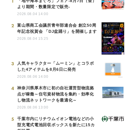
1
「地中海本まぐろ」フェア-8月7日（金）
より期間・数量限定で販売-
2026.08.04 14:00
2
富山県商工会議所青年部連合会 創立50周
年記念祝賀会 「DJ盆踊り」を開催します
2026.08.04 15:25
3
人気キャラクター「ムーミン」とコラボ
した4アイテムを8月6日に発売
2026.08.06 14:00
4
神奈川県厚木市に初の自社運営型物流拠
点が稼働～住宅資材物流を集約・効率化
し物流ネットワークを最適化～
2026.08.06 13:00
5
千葉市内にリチウムイオン電池などの小
型充電式電池回収ボックスを新たに15カ