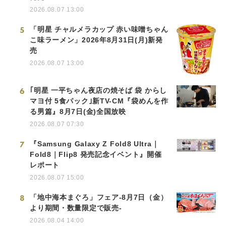
2026.08.07 13:00
5
「明星 チャルメラカップ 赤い味噌ちゃん
こ味ラーメン」2026年8月31日(月)新発
売
2026.08.07 13:00
6
｢明星 一平ちゃん夜店の焼そば 袋 からし
マヨ付 5食パック｣新TV-CM『袋めんを作
る男篇』8月7日(金)全国放映
2026.08.07 07:30
7
『Samsung Galaxy Z Fold8 Ultra｜
Fold8｜Flip8 発売記念イベント』開催
レポート
2026.08.07 15:00
8
「地中海本まぐろ」フェア-8月7日（金）
より期間・数量限定で販売-
2026.08.04 14:00