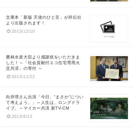
文庫本「新版 天使のひと言」が祥伝社
より出版されます！
2013/12/10
農林水産大臣より感謝状をいただきま
した！～「社会貢献付エコ住宅専用火
災共済」の寄付 ～
2013/11/22
向井理さん出演「今日、“まさか”につい
て考えよう。」～人生は、ロングドラ
イブ。～マイカー共済 新TV-CM
2013/9/13