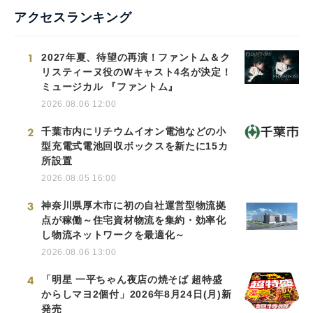
アクセスランキング
1
2027年夏、待望の再演！ファントム＆ク
リスティーヌ役のWキャスト4名が決定！
ミュージカル 『ファントム』
2026.08.06 12:00
2
千葉市内にリチウムイオン電池などの小
型充電式電池回収ボックスを新たに15カ
所設置
2026.08.05 16:00
3
神奈川県厚木市に初の自社運営型物流拠
点が稼働～住宅資材物流を集約・効率化
し物流ネットワークを最適化～
2026.08.06 13:00
4
「明星 一平ちゃん夜店の焼そば 超特盛
からしマヨ2個付」2026年8月24日(月)新
発売