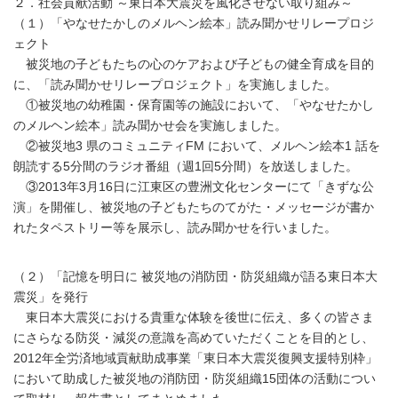
２．社会貢献活動 ～東日本大震災を風化させない取り組み～
（１）「やなせたかしのメルヘン絵本」読み聞かせリレープロジ
ェクト
被災地の子どもたちの心のケアおよび子どもの健全育成を目的
に、「読み聞かせリレープロジェクト」を実施しました。
①被災地の幼稚園・保育園等の施設において、「やなせたかし
のメルヘン絵本」読み聞かせ会を実施しました。
②被災地3 県のコミュニティFM において、メルヘン絵本1 話を
朗読する5分間のラジオ番組（週1回5分間）を放送しました。
③2013年3月16日に江東区の豊洲文化センターにて「きずな公
演」を開催し、被災地の子どもたちのてがた・メッセージが書か
れたタペストリー等を展示し、読み聞かせを行いました。
（２）「記憶を明日に 被災地の消防団・防災組織が語る東日本大
震災」を発行
東日本大震災における貴重な体験を後世に伝え、多くの皆さま
にさらなる防災・減災の意識を高めていただくことを目的とし、
2012年全労済地域貢献助成事業「東日本大震災復興支援特別枠」
において助成した被災地の消防団・防災組織15団体の活動につい