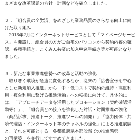
まざまな改革課題の方針・計画などを確立しました。
２．「組合員の全労済」をめざした業務品質のさらなる向上に向
けた取り組み
2013年2月にインターネットサービスとして「マイページサービ
ス」を開設し、組合員の方がご自宅のパソコンから契約内容の確
認、各種手続き、こくみん共済の加入申込手続き等が可能となり
ました。
３．新たな事業推進態勢への改革と活動の強化
取り巻く環境が急速に変化するなか、従来の「広告宣伝を中心
とした新規加入推進」から「中・低コストで契約の維持・高度利
用・複合利用に繋げる推進活動」への転換に向けて、具体的に
は、「アプローチデータを活用したプロモーション（契約確認活
動等）」、「組合員との接点を強化した対話・対面推進の強化
（商品訴求、推進トーク、推進ツールの開発）」「協力団体・共
済代理店・インターネット等のチャネルの強化」による推進展開
と、それを可能とする「各都道府県本部段階での推進態勢
の再構築」を並行してすすめてきました。