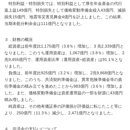
特別利益・特別損失では、特別利益として厚生年金基金の代行
返上益149億円、特別損失として価格変動準備金繰入43億円、減損
損失15億円、地震等災害見舞金4億円を計上しました。この結果、
当期未処分剰余金は111億円となりました。
３．財務の概況
総資産は前年度比1,175億円（3.8％）増加し、3 兆2,339億円と
なりました。このうち運用資産は、1,067億円（3.8％）増加し、2
兆9,455億円で、運用資産比率（運用資産÷総資産）は91.1％とな
りました。
負債は、前年度比925億円（3.2％）増加し、2兆9,868億円とな
りました。このうち、共済契約準備金は、異常危険準備金等の責
任準備金の積み立てを進めたことから983億円（3.6％）増加しま
した。また、価格変動準備金は資産運用益の一部を財源に43億円
積み増しました。
純資産は、その他有価証券の評価損が評価益に転じたこと等に
より、250億円（11.3％）減少し、2,471億円となりました。
４．共済金の支払いについて