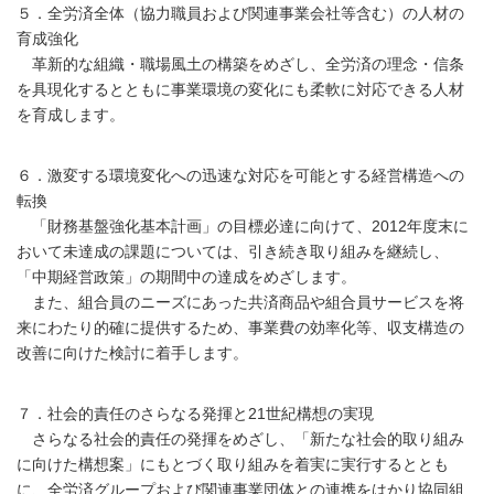
５．全労済全体（協力職員および関連事業会社等含む）の人材の
育成強化
革新的な組織・職場風土の構築をめざし、全労済の理念・信条
を具現化するとともに事業環境の変化にも柔軟に対応できる人材
を育成します。
６．激変する環境変化への迅速な対応を可能とする経営構造への
転換
「財務基盤強化基本計画」の目標必達に向けて、2012年度末に
おいて未達成の課題については、引き続き取り組みを継続し、
「中期経営政策」の期間中の達成をめざします。
また、組合員のニーズにあった共済商品や組合員サービスを将
来にわたり的確に提供するため、事業費の効率化等、収支構造の
改善に向けた検討に着手します。
７．社会的責任のさらなる発揮と21世紀構想の実現
さらなる社会的責任の発揮をめざし、「新たな社会的取り組み
に向けた構想案」にもとづく取り組みを着実に実行するととも
に、全労済グループおよび関連事業団体との連携をはかり協同組