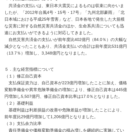
共済金の支払いは、東日本大震災によるものは収束に向かいま
したが、「2012年台風4号・15号・17号」「九州北部豪雨」「北
日本域における平成25年雪害」など、日本各地で発生した大規模
な災害に対する自然災害共済金のほか、生命系共済についても迅
速にお支払いができるように対応してきました。
自然災害共済金の支払いが前年度比402億円（84.0％）の大幅な
減少となったこともあり、共済金支払いの合計は前年度比531億円
（13.7％）増加し、3,348億円となりました。
５．主な経営指標について
（１）修正自己資本
支払保証資力は、自己資本が223億円増加したことに加え、価格
変動準備金や異常危険準備金の増加により、修正自己資本は445億
円増加し5,507億円、修正自己資本比率は17.0％となりました。
（２）基礎利益
基礎利益は利差損益の改善や危険差益が増加したことにより、
前年度比29億円増加して1,206億円となりました。
（３）支払余力比率
責任準備金や価格変動準備金の積み増しを継続的に実施してい