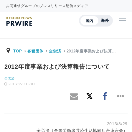
共同通信グループのプレスリリース配信メディア
KYODO NEWS
海外
国内
PRWIRE
TOP
各種団体
全労済
2012年度事業および決算…
2012年度事業および決算報告について
全労済
2013/8/29 16:00
2013/8/29
全労済（全国労働者共済生活協同組合連合会）