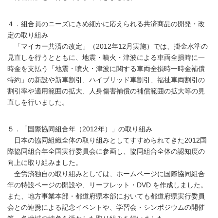
４．組合員のニーズにきめ細かに応えられる共済商品の開発・改
定の取り組み
「マイカー共済の改定」（2012年12月実施）では、掛金水準の
見直しを行うとともに、地震・噴火・津波による車両全損時に一
時金を支払う「地震・噴火・津波に関する車両全損時一時金補償
特約」の新設や新車割引、ハイブリッド車割引、福祉車両割引の
割引率や適用範囲の拡大、人身傷害補償の補償範囲の拡大等の見
直しを行いました。
５．「国際協同組合年（2012年）」の取り組み
日本の協同組織全体の取り組みとしてすすめられてきた2012国
際協同組合年全国実行委員会に参画し、協同組合全体の認知度の
向上に取り組みました。
全労済独自の取り組みとしては、ホームページに国際協同組合
年の特設ページの開設や、リーフレット・DVD を作成しました。
また、地方事業本部・都道府県本部においても都道府県実行委員
会との連携による記念イベントや、学習会・シンポジウムの開催