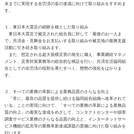
末までに実現する全労済の姿の達成に向けて取り組みをすすめま
す。
１．東日本大震災の経験を糧とした取り組み
東日本大震災で被災された組合員に対して「最後のお一人ま
で」共済金・見舞金をお支払いする取り組みや被災地の復興支援
活動に引き続き取り組みます。
また、想定される超大規模災害の発生に備え、事業継続マネジ
メント、災害対策業務等の総合的な検証を行い、共済生活協同組
合としての全労済の役割を果たすべく、態勢の強化をはかりま
す。
２．すべての業務の革新による業務品質のさらなる向上
「常に、最良の品質を提供し続ける協同組合組織へ改革されて
いる」ことの実現に向けて、「すべての業務の革新による業務品
質の向上」の着実な達成をめざして、コンタクトセンターや損害
調査サービス業務のさらなる品質の向上と、インターネットサー
ビス機能の拡充等の業務革新達成課題の貫徹に向けた取り組みを
行います。