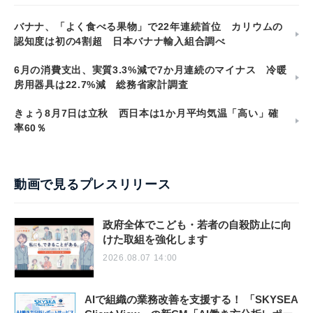
バナナ、「よく食べる果物」で22年連続首位 カリウムの
認知度は初の4割超 日本バナナ輸入組合調べ
6月の消費支出、実質3.3%減で7か月連続のマイナス 冷暖
房用器具は22.7%減 総務省家計調査
きょう8月7日は立秋 西日本は1か月平均気温「高い」確
率60％
動画で見るプレスリリース
政府全体でこども・若者の自殺防止に向
けた取組を強化します
2026.08.07 14:00
AIで組織の業務改善を支援する！ 「SKYSEA