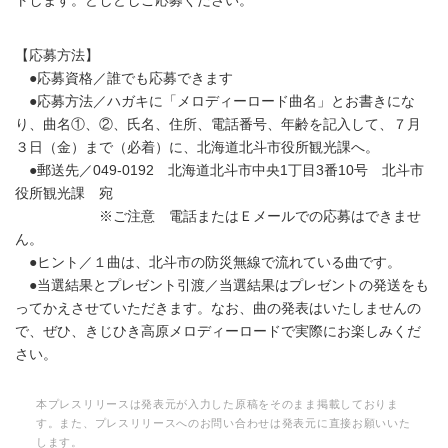
トします。どしどしご応募ください。
【応募方法】
●応募資格／誰でも応募できます
●応募方法／ハガキに「メロディーロード曲名」とお書きにな
り、曲名①、②、氏名、住所、電話番号、年齢を記入して、７月
３日（金）まで（必着）に、北海道北斗市役所観光課へ。
●郵送先／049-0192 北海道北斗市中央1丁目3番10号 北斗市
役所観光課 宛
※ご注意 電話またはＥメールでの応募はできませ
ん。
●ヒント／１曲は、北斗市の防災無線で流れている曲です。
●当選結果とプレゼント引渡／当選結果はプレゼントの発送をも
ってかえさせていただきます。なお、曲の発表はいたしませんの
で、ぜひ、きじひき高原メロディーロードで実際にお楽しみくだ
さい。
本プレスリリースは発表元が入力した原稿をそのまま掲載しておりま
す。また、プレスリリースへのお問い合わせは発表元に直接お願いいた
します。