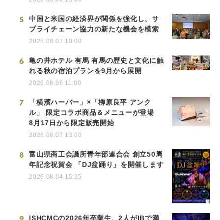
5
中国と米国の経済界が関係を強化し、サ
プライチェーン協力の新たな機会を模索
2026.08.07 10:00
6
亀の井ホテル 有馬 有馬の歴史と文化に触
れる秋の宿泊プランを9月から展開
2026.08.06 11:00
7
「横濱ハーバー」×「柳原良平 アンク
ル」 限定コラボ商品＆メニューが登場
8月17日から限定販売開始
2026.08.07 13:00
8
富山県商工会議所青年部連合会 創立50周
年記念祝賀会 「DJ盆踊り」を開催します
2026.08.04 15:25
9
ISHCMCの2026年卒業生、2人がIBで満