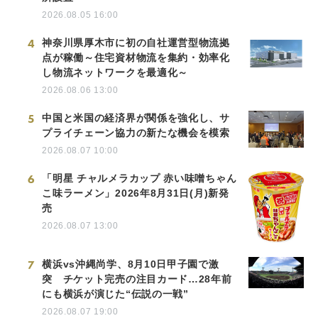
2026.08.05 16:00
4
神奈川県厚木市に初の自社運営型物流拠
点が稼働～住宅資材物流を集約・効率化
し物流ネットワークを最適化～
2026.08.06 13:00
5
中国と米国の経済界が関係を強化し、サ
プライチェーン協力の新たな機会を模索
2026.08.07 10:00
6
「明星 チャルメラカップ 赤い味噌ちゃん
こ味ラーメン」2026年8月31日(月)新発
売
2026.08.07 13:00
7
横浜vs沖縄尚学、8月10日甲子園で激
突 チケット完売の注目カード…28年前
にも横浜が演じた“伝説の一戦”
2026.08.07 19:00