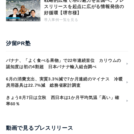
戦略的広報で堺の魅力を全国へ。プレ
スリリースを起点に広がる情報発信の
好循環【堺市様】
導入事例一覧を見る
汐留PR塾
バナナ、「よく食べる果物」で22年連続首位 カリウムの
認知度は初の4割超 日本バナナ輸入組合調べ
6月の消費支出、実質3.3%減で7か月連続のマイナス 冷暖
房用器具は22.7%減 総務省家計調査
きょう8月7日は立秋 西日本は1か月平均気温「高い」確
率60％
動画で見るプレスリリース