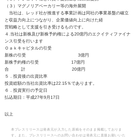
（３）マグノリアベーカリー等の海外展開
当社は、レッド社が推進する事業計画は同社の事業基盤の確立
と収益力向上につながり、企業価値向上に向けた経
営戦略として支援を引き受けるものです。
４.当社は新株及び新株予約権による20億円のエクイティファイナ
ンス引受を行います
Ｏａｋキャピタルの引受
新株の引受 3億円
新株予約権の引受 17億円
合 計 20億円
５．投資後の出資比率
投資総額の当社出資比率は22.15％であります。
６．投資実行の予定日
払込期日：平成27年9月17日
以上
本プレスリリースは発表元が入力した原稿をそのまま掲載しておりま
す。また、プレスリリースへのお問い合わせは発表元に直接お願いいた