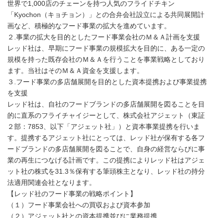
世界で1,000店のチェーンを持つ人気のフライドチキン
「Kyochon（キョチョン）」との合弁会社設立による共同展開計
画など、積極的なフード事業の拡大を進めています。
２.事業の拡大を目的としたフード事業会社のＭ＆Ａ計画を支援
レッド社は、早期にフード事業の規模拡大を目的に、ある一定の
規模を持った既存会社のＭ＆Ａを行うことを事業戦略としており
ます。当社はそのＭ＆Ａ資金を支援します。
３.フード事業の多店舗展開を目的とした資本提携および事業提携
を支援
レッド社は、自社のフードブランドの多店舗展開を図ることを目
的に直系のフライチャイジーとして、株式会社アジェット（東証
２部：7853、以下「アジェット社」）と資本事業提携を行いま
す。提携するアジェット社にとっては、レッド社が保有する各フ
ードブランドの多店舗展開を図ることで、自身の経営ならびに事
業の再生につなげる計画です。この提携によりレッド社はアジェ
ット社の株式を31.3％保有する筆頭株主となり、レッド社の持分
法適用関連会社となります。
【レッド社のフード事業の戦略ポイント】
（１）フード事業会社への買収および資本参加
（２）アジェット社との資本提携並びに業務提携