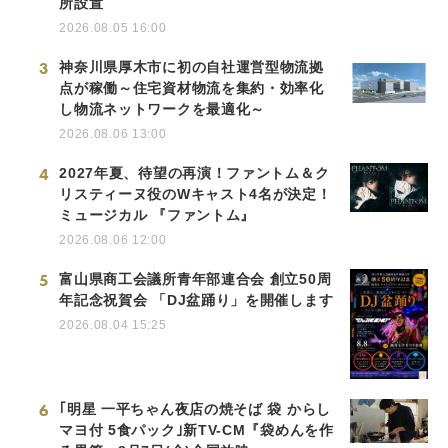
所設置
2026.08.05 16:00
3
神奈川県厚木市に初の自社運営型物流拠
点が稼働～住宅資材物流を集約・効率化
し物流ネットワークを最適化～
2026.08.06 13:00
4
2027年夏、待望の再演！ファントム＆ク
リスティーヌ役のWキャスト4名が決定！
ミュージカル 『ファントム』
2026.08.06 12:00
5
富山県商工会議所青年部連合会 創立50周
年記念祝賀会 「DJ盆踊り」を開催します
2026.08.04 15:25
6
｢明星 一平ちゃん夜店の焼そば 袋 からし
マヨ付 5食パック｣新TV-CM『袋めんを作