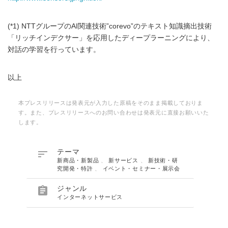
(*1) NTTグループのAI関連技術”corevo”のテキスト知識摘出技術
「リッチインデクサー」を応用したディープラーニングにより、
対話の学習を行っています。
以上
本プレスリリースは発表元が入力した原稿をそのまま掲載しておりま
す。また、プレスリリースへのお問い合わせは発表元に直接お願いいた
します。

テーマ
新商品・新製品
、
新サービス
、
新技術・研
究開発・特許
、
イベント・セミナー・展示会

ジャンル
インターネットサービス