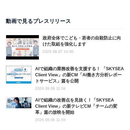
動画で見るプレスリリース
政府全体でこども・若者の自殺防止に向
けた取組を強化します
2026.08.07 14:00
AIで組織の業務改善を支援する！ 「SKYSEA
Client View」の新CM「AI働き方分析レポー
トサービス」篇を公開
2026.08.06 11:04
AIで組織の改善点を見抜く！「SKYSEA
Client View」の新テレビCM「チームの変
革」篇の放映を開始
2026.08.06 11:04