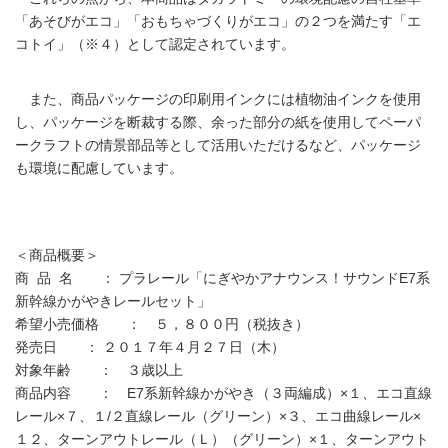
「あそびがエコ」「おもちゃづくりがエコ」の２つを満たす「エ
コトイ」（※４）として認定されています。
また、商品パッケージの印刷用インクには植物油インクを使用
し、パッケージを断裁する際、余った部分の紙を使用してペーパ
ークラフトの情景部品等として活用いただけるなど、パッケージ
も環境に配慮しています。
＜商品概要＞
商 品 名 ： プラレール「にぎやかアナウンス！サウンドE7系
新幹線かがやきレールセット」
希望小売価格 ： ５，８００円（税抜き）
発売日 ： ２０１７年４月２７日（木）
対象年齢 ： ３歳以上
商品内容 ： E7系新幹線かがやき（３両編成）×１、エコ直線
レール×７、１/２直線レール（グリーン）×３、エコ曲線レール×
１２、ターンアウトレール（Ｌ）（グリーン）×１、ターンアウト