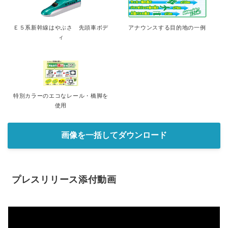
Ｅ５系新幹線はやぶさ 先頭車ボデ
アナウンスする目的地の一例
ィ
特別カラーのエコなレール・橋脚を
使用
画像を一括してダウンロード
プレスリリース添付動画