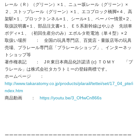
レール（Ｒ）（グリーン）×１、ニュー坂レール（グリーン）×
２、ストップレール（グリーン）×１、エコブロック橋脚×４、高
架駅×１、ブロックトンネル×１、シール×１、ペー パー情景×２、
取扱説明書×１、部品注文書×１、Ｅ５系新幹線はやぶさ 先頭車
ボディ×１、（初回生産分のみ）エボルタ乾電池（単４型）×２
取扱い場所 ： 全国の玩具専門店、百貨店・量販店等の玩具
売場、プラレール専門店「プラレールショップ」、インターネッ
トショップ等
著作権表記 ： JＲ東日本商品化許諾済 (c) ＴＯＭＹ 「プ
ラレール」は株式会社タカラトミーの登録商標です。
ホームページ ：
http://www.takaratomy.co.jp/products/plarail/tettei/set/17_04_pte/i
ndex.htm
商品動画 ：
https://youtu.be/3_OHwCn866s
ーーーーーーーーーーーーーーーーーーーーーーーーーーーーー