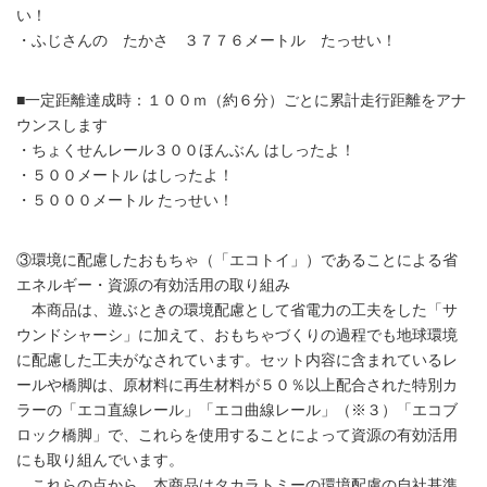
い！
・ふじさんの たかさ ３７７６メートル たっせい！
■一定距離達成時：１００ｍ（約６分）ごとに累計走行距離をアナ
ウンスします
・ちょくせんレール３００ほんぶん はしったよ！
・５００メートル はしったよ！
・５０００メートル たっせい！
③環境に配慮したおもちゃ（「エコトイ」）であることによる省
エネルギー・資源の有効活用の取り組み
本商品は、遊ぶときの環境配慮として省電力の工夫をした「サ
ウンドシャーシ」に加えて、おもちゃづくりの過程でも地球環境
に配慮した工夫がなされています。セット内容に含まれているレ
ールや橋脚は、原材料に再生材料が５０％以上配合された特別カ
ラーの「エコ直線レール」「エコ曲線レール」（※３）「エコブ
ロック橋脚」で、これらを使用することによって資源の有効活用
にも取り組んでいます。
これらの点から、本商品はタカラトミーの環境配慮の自社基準