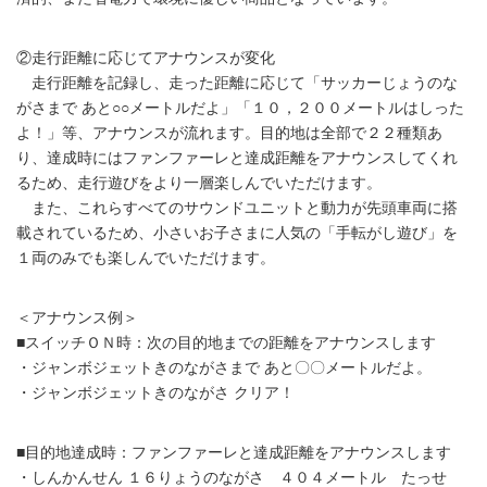
②走行距離に応じてアナウンスが変化
走行距離を記録し、走った距離に応じて「サッカーじょうのな
がさまで あと○○メートルだよ」「１０，２００メートルはしった
よ！」等、アナウンスが流れます。目的地は全部で２２種類あ
り、達成時にはファンファーレと達成距離をアナウンスしてくれ
るため、走行遊びをより一層楽しんでいただけます。
また、これらすべてのサウンドユニットと動力が先頭車両に搭
載されているため、小さいお子さまに人気の「手転がし遊び」を
１両のみでも楽しんでいただけます。
＜アナウンス例＞
■スイッチＯＮ時：次の目的地までの距離をアナウンスします
・ジャンボジェットきのながさまで あと〇〇メートルだよ。
・ジャンボジェットきのながさ クリア！
■目的地達成時：ファンファーレと達成距離をアナウンスします
・しんかんせん １６りょうのながさ ４０４メートル たっせ