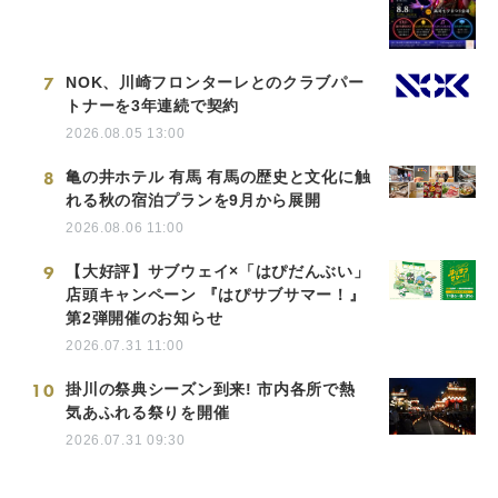
7
NOK、川崎フロンターレとのクラブパー
トナーを3年連続で契約
2026.08.05 13:00
8
亀の井ホテル 有馬 有馬の歴史と文化に触
れる秋の宿泊プランを9月から展開
2026.08.06 11:00
9
【大好評】サブウェイ×「はぴだんぶい」
店頭キャンペーン 『はぴサブサマー！』
第2弾開催のお知らせ
2026.07.31 11:00
10
掛川の祭典シーズン到来! 市内各所で熱
気あふれる祭りを開催
2026.07.31 09:30