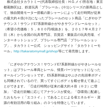
株式会社タカラトミー(代表取締役社長：H.G.メイ/所在地：東京
都葛飾区)は、鉄道玩具「プラレール」(※1)シリーズの新商品とし
て、独自開発モーター搭載の新シャーシによって走行時間が従来
の最大約４倍(※2)になったプラレールのセット商品「にぎやかア
ナウンス！サウンドE7系新幹線かがやきサウンドレールセット」
（希望小売価格：５，８００円/税抜き）を、２０１７年４月２７
日（木）から全国の玩具専門店、百貨店・量販店の玩具売場、イ
ンターネットショップ、プラレール専門店「プラレールショッ
プ」、タカラトミー公式 ショッピングサイト「タカラトミーモ
ール」
http://takaratomymall.jp/shop/
等にて発売致します。
「にぎやかアナウンス！サウンドE7系新幹線かがやきレールセ
ット」はプラレール車両とレール、情景パーツがセットになった
オールインワンセットです。E5系新幹線はやぶさの先頭車ボディ
も同梱されているので、買ってすぐにボディを載せ替えて遊ぶこ
とができます。「①走行時間が従来の最大約４倍（※２）に増
加」「②走行距離に応じてアナウンスが変化」「③環境に配慮し
たおもちゃ（「エコトイ」）であることによる省エネルギー・資
源の有効活用の取り組み」の３つを特徴としています。