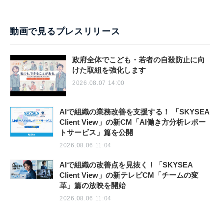
動画で見るプレスリリース
政府全体でこども・若者の自殺防止に向
けた取組を強化します
2026.08.07 14:00
AIで組織の業務改善を支援する！ 「SKYSEA
Client View」の新CM「AI働き方分析レポー
トサービス」篇を公開
2026.08.06 11:04
AIで組織の改善点を見抜く！「SKYSEA
Client View」の新テレビCM「チームの変
革」篇の放映を開始
2026.08.06 11:04