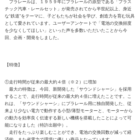
プラレールは、１９５９年にプラレールの原型である「プラス
チック汽車・レールセット」が発売されてから半世紀以上、身近
な“鉄道”をテーマに、子どもたちが社会を学び、創造力を育む玩具
として愛されています。ユーザーアンケートで「電池の交換頻度
を少なくしてほしい」といった声を多数いただいたことから今
回、企画・開発をしました。
【特徴】
①走行時間が従来の最大約４倍（※２）に増加
最大の特徴は、今回、新開発した「サウンドシャーシ」を採用
することで、走行時間が従来の最大約４倍に増えたことです。こ
れは、「サウンドシャーシ」にプラレール用に独自開発した、従
来より少ない電力で動作する小型/薄型モーターと、モーターから
の動力を効率良く伝達する新しい機構を搭載したことによって可
能になりました（特許出願中）。
走行をたっぷり楽しむことができ、電池の交換回数が減って経
済的、また省電力で環境に優しい商品となっています。