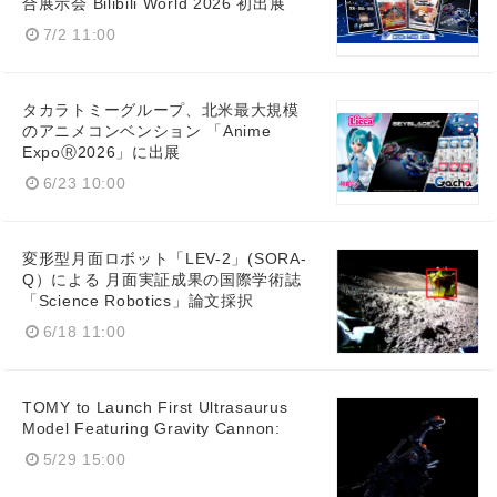
合展示会 Bilibili World 2026 初出展
7/2 11:00
タカラトミーグループ、北米最大規模
のアニメコンベンション 「Anime
ExpoⓇ2026」に出展
6/23 10:00
変形型月面ロボット「LEV-2」(SORA-
Q）による 月面実証成果の国際学術誌
「Science Robotics」論文採択
6/18 11:00
TOMY to Launch First Ultrasaurus
Model Featuring Gravity Cannon:
5/29 15:00