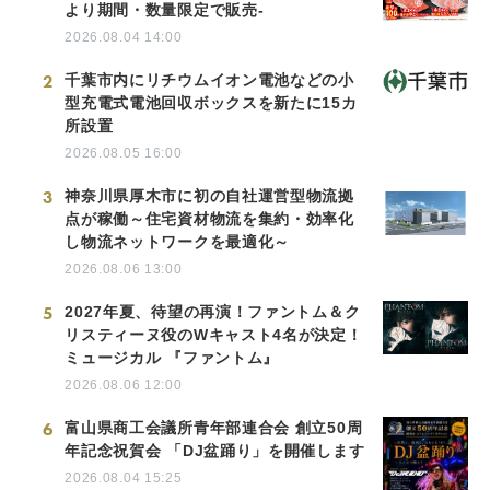
より期間・数量限定で販売-
2026.08.04 14:00
2
千葉市内にリチウムイオン電池などの小
型充電式電池回収ボックスを新たに15カ
所設置
2026.08.05 16:00
3
神奈川県厚木市に初の自社運営型物流拠
点が稼働～住宅資材物流を集約・効率化
し物流ネットワークを最適化～
2026.08.06 13:00
5
2027年夏、待望の再演！ファントム＆ク
リスティーヌ役のWキャスト4名が決定！
ミュージカル 『ファントム』
2026.08.06 12:00
6
富山県商工会議所青年部連合会 創立50周
年記念祝賀会 「DJ盆踊り」を開催します
2026.08.04 15:25