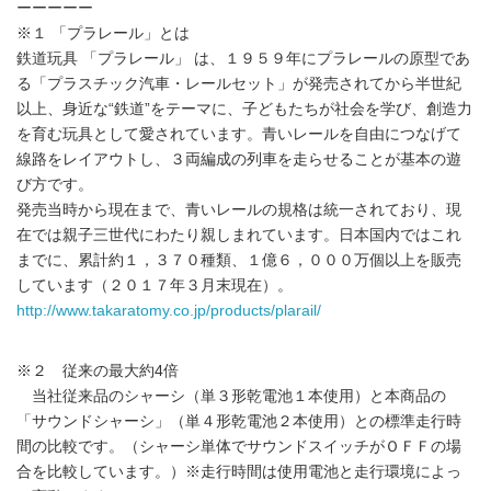
ーーーーー
※１ 「プラレール」とは
鉄道玩具 「プラレール」 は、１９５９年にプラレールの原型であ
る「プラスチック汽車・レールセット」が発売されてから半世紀
以上、身近な“鉄道”をテーマに、子どもたちが社会を学び、創造力
を育む玩具として愛されています。青いレールを自由につなげて
線路をレイアウトし、３両編成の列車を走らせることが基本の遊
び方です。
発売当時から現在まで、青いレールの規格は統一されており、現
在では親子三世代にわたり親しまれています。日本国内ではこれ
までに、累計約１，３７０種類、１億６，０００万個以上を販売
しています（２０１７年３月末現在）。
http://www.takaratomy.co.jp/products/plarail/
※２ 従来の最大約4倍
当社従来品のシャーシ（単３形乾電池１本使用）と本商品の
「サウンドシャーシ」（単４形乾電池２本使用）との標準走行時
間の比較です。（シャーシ単体でサウンドスイッチがＯＦＦの場
合を比較しています。）※走行時間は使用電池と走行環境によっ