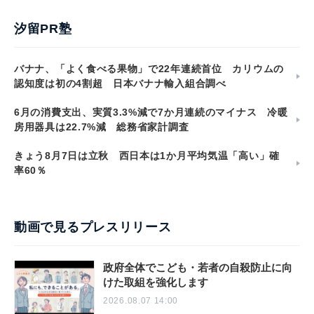
汐留PR塾
バナナ、「よく食べる果物」で22年連続首位 カリウムの
認知度は初の4割超 日本バナナ輸入組合調べ
6月の消費支出、実質3.3%減で7か月連続のマイナス 冷暖
房用器具は22.7%減 総務省家計調査
きょう8月7日は立秋 西日本は1か月平均気温「高い」確
率60％
動画で見るプレスリリース
政府全体でこども・若者の自殺防止に向
けた取組を強化します
2026.08.07 14:00