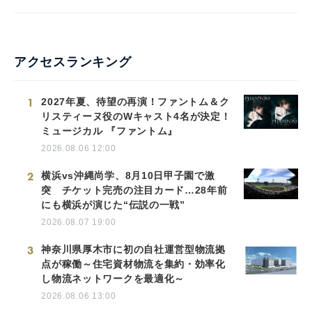
アクセスランキング
1
2027年夏、待望の再演！ファントム＆ク
リスティーヌ役のWキャスト4名が決定！
ミュージカル 『ファントム』
2026.08.06 12:00
2
横浜vs沖縄尚学、8月10日甲子園で激
突 チケット完売の注目カード…28年前
にも横浜が演じた“伝説の一戦”
2026.08.07 19:00
3
神奈川県厚木市に初の自社運営型物流拠
点が稼働～住宅資材物流を集約・効率化
し物流ネットワークを最適化～
2026.08.06 13:00