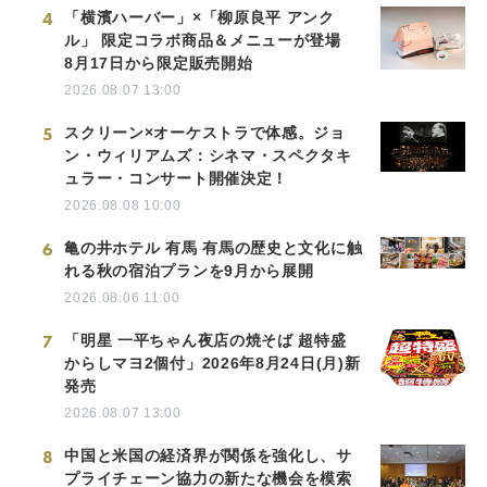
4
「横濱ハーバー」×「柳原良平 アンク
ル」 限定コラボ商品＆メニューが登場
8月17日から限定販売開始
2026.08.07 13:00
5
スクリーン×オーケストラで体感。ジョ
ン・ウィリアムズ：シネマ・スペクタキ
ュラー・コンサート開催決定！
2026.08.08 10:00
6
亀の井ホテル 有馬 有馬の歴史と文化に触
れる秋の宿泊プランを9月から展開
2026.08.06 11:00
7
「明星 一平ちゃん夜店の焼そば 超特盛
からしマヨ2個付」2026年8月24日(月)新
発売
2026.08.07 13:00
8
中国と米国の経済界が関係を強化し、サ
プライチェーン協力の新たな機会を模索