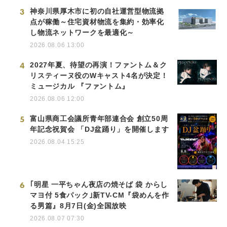
3
神奈川県厚木市に初の自社運営型物流拠
点が稼働～住宅資材物流を集約・効率化
し物流ネットワークを最適化～
2026.08.06 13:00
4
2027年夏、待望の再演！ファントム＆ク
リスティーヌ役のWキャスト4名が決定！
ミュージカル 『ファントム』
2026.08.06 12:00
5
富山県商工会議所青年部連合会 創立50周
年記念祝賀会 「DJ盆踊り」を開催します
2026.08.04 15:25
6
｢明星 一平ちゃん夜店の焼そば 袋 からし
マヨ付 5食パック｣新TV-CM『袋めんを作
る男篇』8月7日(金)全国放映
2026.08.07 07:30