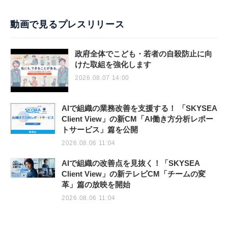
動画で見るプレスリリース
政府全体でこども・若者の自殺防止に向
けた取組を強化します
2026.08.07 14:00
AIで組織の業務改善を支援する！ 「SKYSEA
Client View」の新CM「AI働き方分析レポー
トサービス」篇を公開
2026.08.06 11:04
AIで組織の改善点を見抜く！「SKYSEA
Client View」の新テレビCM「チームの変
革」篇の放映を開始
2026.08.06 11:04