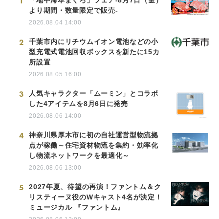
1
より期間・数量限定で販売-
2026.08.04 14:00
2
千葉市内にリチウムイオン電池などの小
型充電式電池回収ボックスを新たに15カ
所設置
2026.08.05 16:00
3
人気キャラクター「ムーミン」とコラボ
した4アイテムを8月6日に発売
2026.08.06 14:00
4
神奈川県厚木市に初の自社運営型物流拠
点が稼働～住宅資材物流を集約・効率化
し物流ネットワークを最適化～
2026.08.06 13:00
5
2027年夏、待望の再演！ファントム＆ク
リスティーヌ役のWキャスト4名が決定！
ミュージカル 『ファントム』