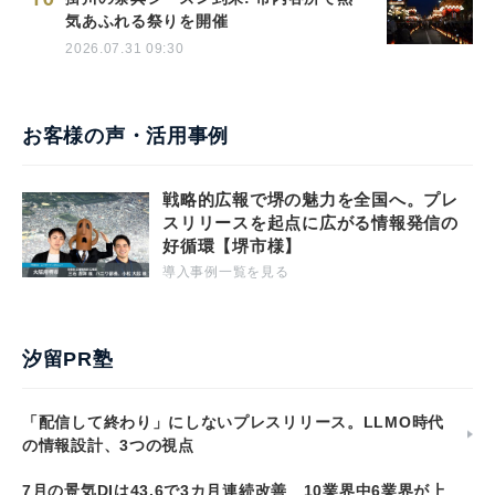
気あふれる祭りを開催
2026.07.31 09:30
お客様の声・活用事例
戦略的広報で堺の魅力を全国へ。プレ
スリリースを起点に広がる情報発信の
好循環【堺市様】
導入事例一覧を見る
汐留PR塾
「配信して終わり」にしないプレスリリース。LLMO時代
の情報設計、3つの視点
7月の景気DIは43.6で3カ月連続改善 10業界中6業界が上