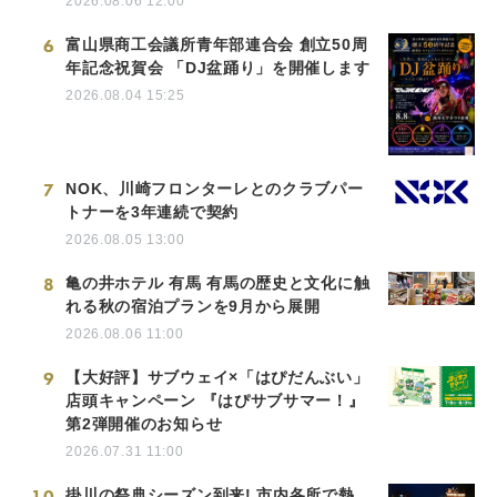
2026.08.06 12:00
6
富山県商工会議所青年部連合会 創立50周
年記念祝賀会 「DJ盆踊り」を開催します
2026.08.04 15:25
7
NOK、川崎フロンターレとのクラブパー
トナーを3年連続で契約
2026.08.05 13:00
8
亀の井ホテル 有馬 有馬の歴史と文化に触
れる秋の宿泊プランを9月から展開
2026.08.06 11:00
9
【大好評】サブウェイ×「はぴだんぶい」
店頭キャンペーン 『はぴサブサマー！』
第2弾開催のお知らせ
2026.07.31 11:00
10
掛川の祭典シーズン到来! 市内各所で熱