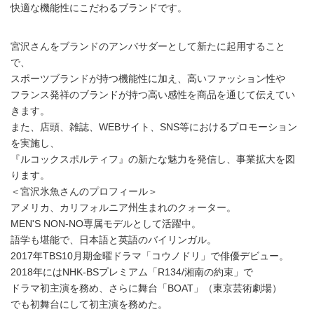
快適な機能性にこだわるブランドです。
宮沢さんをブランドのアンバサダーとして新たに起用すること
で、
スポーツブランドが持つ機能性に加え、高いファッション性や
フランス発祥のブランドが持つ高い感性を商品を通じて伝えてい
きます。
また、店頭、雑誌、WEBサイト、SNS等におけるプロモーション
を実施し、
『ルコックスポルティフ』の新たな魅力を発信し、事業拡大を図
ります。
＜宮沢氷魚さんのプロフィール＞
アメリカ、カリフォルニア州生まれのクォーター。
MEN'S NON-NO専属モデルとして活躍中。
語学も堪能で、日本語と英語のバイリンガル。
2017年TBS10月期金曜ドラマ「コウノドリ」で俳優デビュー。
2018年にはNHK-BSプレミアム「R134/湘南の約束」で
ドラマ初主演を務め、さらに舞台「BOAT」（東京芸術劇場）
でも初舞台にして初主演を務めた。