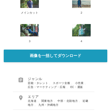
メインカット
２
３
４
画像を一括してダウンロード

ジャンル
芸能・タレント
、
スポーツ全般
、
小売業
、
広告・マーケティング・広報
、
EC・通販

エリア
北海道
、
関東地方
、
中部・北陸地方
、
近畿
地方
、
九州・沖縄地方