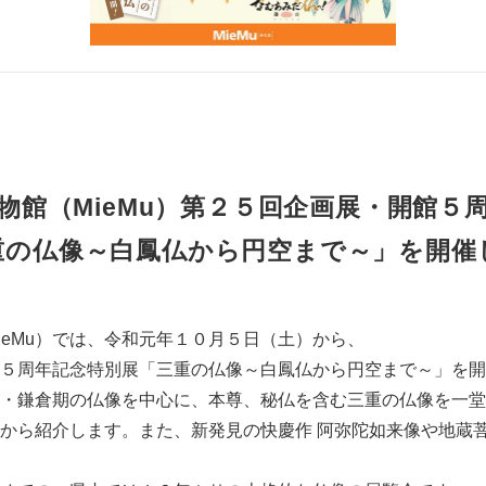
物館（MieMu）第２５回企画展・開館５
重の仏像～白鳳仏から円空まで～」を開催
ieMu）では、令和元年１０月５日（土）から、
５周年記念特別展「三重の仏像～白鳳仏から円空まで～」を開
・鎌倉期の仏像を中心に、本尊、秘仏を含む三重の仏像を一堂
から紹介します。また、新発見の快慶作 阿弥陀如来像や地蔵