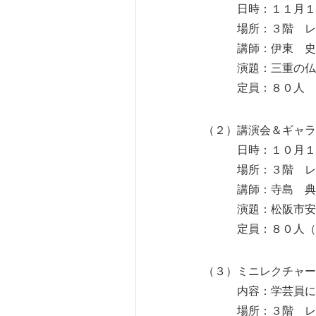
日時：１１月１７
場所：３階 レク
講師：伊東 史朗氏
演題：三重の仏像
定員：８０人 当
（２）講演会＆ギャラ
日時：１０月１４日
場所：３階 レク
講師：寺島 典人
演題：松阪市安楽
定員：８０人（当日
（３）ミニレクチャー
内容：学芸員による
場所：３階 レク