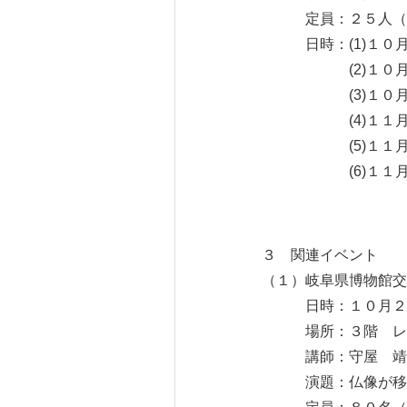
定員：２５人（当日
日時：(1)１０月
(2)１０月１３
(3)１０月２６
(4)１１月 ２
(5)１１月２４
(6)１１月３０
３ 関連イベント 
（１）岐阜県博物館交
日時：１０月２０
場所：３階 レク
講師：守屋 靖裕
演題：仏像が移動