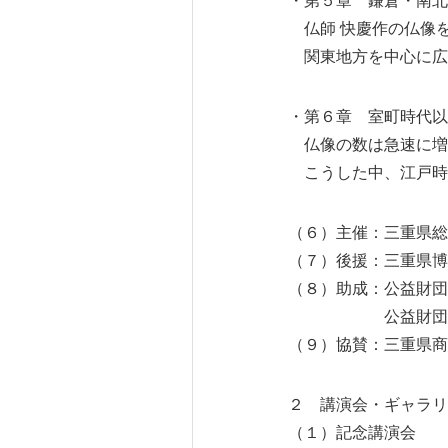
・第５章 鎌倉・南北
仏師 快慶作の仏像
関東地方を中心に広
・第６章 室町時代以
仏像の数は急速に増
こうした中、江戸時
（６）主催：三重県総
（７）後援：三重県博
（８）助成：公益財団
公益財団法人 花
（９）協賛：三重県商
２ 講演会・ギャラ
（１）記念講演会