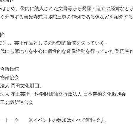
朝時代
をはじめ、像内に納入された文書等から発願・造立の経緯など
English
く分布する善光寺式阿弥陀三尊の作例である像などを紹介する
降
加し、芸術作品としての彫刻的価値を失っていく。
代に志摩地方を中心に個性的な造像活動を行っていた僧 円空
合博物館
物館協会
法人 岡田文化財団、
王芸術・科学財団独立行政法人 日本芸術文化振興会
工会議所連合会
リートーク ※イベントの参加はすべて無料です。