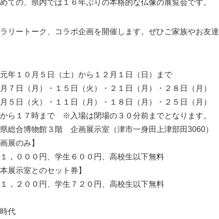
めての、県内では１６年ぶりの本格的な仏像の展覧会です。
ラリートーク、コラボ企画を開催します。ぜひご家族やお友達
元年１０月５日（土）から１２月１日（日）まで
日（月）・１５日（火）・２１日（月）・２８日（月）
）・１１日（月）・１８日（月）・２５日（月）
から１７時まで ※入場は閉場の３０分前までとなります。
総合博物館３階 企画展示室（津市一身田上津部田3060）
画展のみ】
円、学生６００円、高校生以下無料
とのセット券】
円、学生７２０円、高校生以下無料
時代