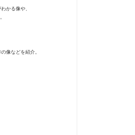
がわかる像や、
。
作の像などを紹介。