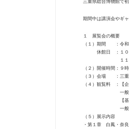
三重県総合博物館で初
期間中は講演会やギャ
１ 展覧会の概要
（１）期間 ：令和
休館日 ：１０月７
１１月５日（火
（２）開催時間：９時
（３）会場 ：三重県
（４）観覧料 ：【企
一般１，０００
【基本展示室
一般１，２００
（５）展示内容
・第１章 白鳳・奈良