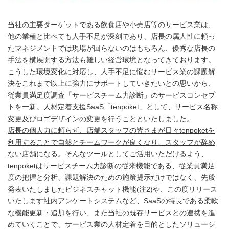
当社の主要ターゲットである飲食店や小売店等のサービス業は、
他の業種と比べても人手不足が深刻であり、店長の属人性に頼っ
たマネジメントでは現場が回らないのはもちろん、優秀な店長の
手法を横展開する方法も難しい経営環境となってきております。
こうした環境変化に対応し、人手不足に悩むサービス業の課題解
決をこれまで以上に強力にサポートしていきたいとの思いから、
従業員満足度調査「サービスチーム力診断」のサービスコンセプ
トを一新。人材定着支援SaaS「tenpoket」として、サービス名称
変更及びロゴデザインの変更を行うことといたしました。
店長の個人力に頼らず、店舗スタッフの皆さまが日々tenpoketを
利用することで自然とチームワークが良くなり、スタッフが辞め
ない店舗になる
。そんなツールとしてご活用いただけるよう、
tenpoketはサービスチーム力診断の従来機能である、従業員満足
度の把握と分析、課題解決のための施策提示だけではなく、先般
発表いたしましたビジネスチャット機能(注2)や、この度リリース
いたします社内アンケートシステムなど、SaaSの特長である柔軟
な機能更新・追加を行い、また当社の既存サービスとの連携を進
めていくことで、サービス業の人材定着を目的としたソリューシ