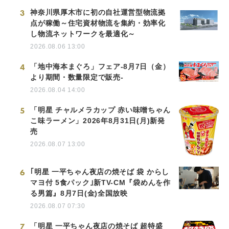
3
神奈川県厚木市に初の自社運営型物流拠
点が稼働～住宅資材物流を集約・効率化
し物流ネットワークを最適化～
2026.08.06 13:00
4
「地中海本まぐろ」フェア-8月7日（金）
より期間・数量限定で販売-
2026.08.04 14:00
5
「明星 チャルメラカップ 赤い味噌ちゃん
こ味ラーメン」2026年8月31日(月)新発
売
2026.08.07 13:00
6
｢明星 一平ちゃん夜店の焼そば 袋 からし
マヨ付 5食パック｣新TV-CM『袋めんを作
る男篇』8月7日(金)全国放映
2026.08.07 07:30
7
「明星 一平ちゃん夜店の焼そば 超特盛