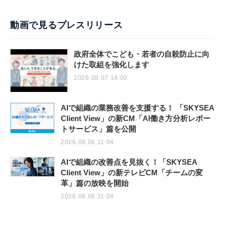
動画で見るプレスリリース
政府全体でこども・若者の自殺防止に向
けた取組を強化します
2026.08.07 14:00
AIで組織の業務改善を支援する！ 「SKYSEA
Client View」の新CM「AI働き方分析レポー
トサービス」篇を公開
2026.08.06 11:04
AIで組織の改善点を見抜く！「SKYSEA
Client View」の新テレビCM「チームの変
革」篇の放映を開始
2026.08.06 11:04