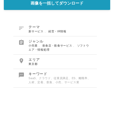
画像を一括してダウンロード

テーマ
新サービス
、
経営・IR情報

ジャンル
小売業
、
飲食店・飲食サービス
、
ソフトウ
エア・情報処理

エリア
東京都

キーワード
SaaS、クラウド、従業員満足、ES、離職率、
人材、定着、飲食、小売、サービス業