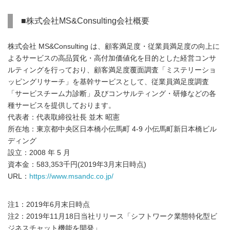
■株式会社MS&Consulting会社概要
株式会社 MS&Consulting は、顧客満足度・従業員満足度の向上に
よるサービスの高品質化・高付加価値化を目的とした経営コンサ
ルティングを行っており、顧客満足度覆面調査「ミステリーショ
ッピングリサーチ」を基幹サービスとして、従業員満足度調査
「サービスチーム力診断」及びコンサルティング・研修などの各
種サービスを提供しております。
代表者：代表取締役社長 並木 昭憲
所在地：東京都中央区日本橋小伝馬町 4-9 小伝馬町新日本橋ビル
ディング
設立：2008 年 5 月
資本金：583,353千円(2019年3月末日時点)
URL：
https://www.msandc.co.jp/
注1：2019年6月末日時点
注2：2019年11月18日当社リリース「シフトワーク業態特化型ビ
ジネスチャット機能を開発」