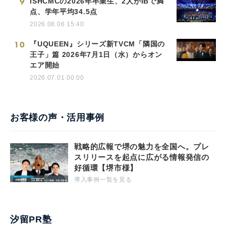
9
ISHCMCの2026年卒業生、2人がIBで満
点、学年平均34.5点
2026.08.06 15:40
10
『UQUEEN』シリーズ新TVCM「隣国の
王子」篇 2026年7月1日（水）からオン
エア開始
2026.07.01 00:00
お客様の声・活用事例
戦略的広報で堺の魅力を全国へ。プレ
スリリースを起点に広がる情報発信の
好循環【堺市様】
導入事例一覧を見る
汐留PR塾