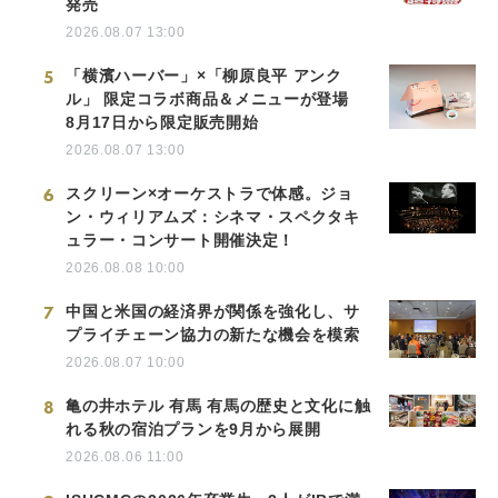
発売
2026.08.07 13:00
5
「横濱ハーバー」×「柳原良平 アンク
ル」 限定コラボ商品＆メニューが登場
8月17日から限定販売開始
2026.08.07 13:00
6
スクリーン×オーケストラで体感。ジョ
ン・ウィリアムズ：シネマ・スペクタキ
ュラー・コンサート開催決定！
2026.08.08 10:00
7
中国と米国の経済界が関係を強化し、サ
プライチェーン協力の新たな機会を模索
2026.08.07 10:00
8
亀の井ホテル 有馬 有馬の歴史と文化に触
れる秋の宿泊プランを9月から展開
2026.08.06 11:00