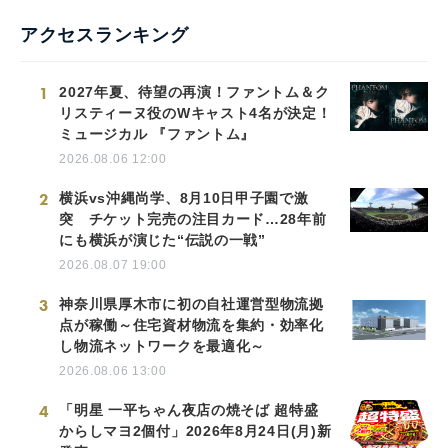
アクセスランキング
1
2027年夏、待望の再演！ファントム＆ク
リスティーヌ役のWキャスト4名が決定！
ミュージカル 『ファントム』
2026.08.06 12:00
2
横浜vs沖縄尚学、8月10日甲子園で激
突 チケット完売の注目カード…28年前
にも横浜が演じた“伝説の一戦”
2026.08.07 19:00
3
神奈川県厚木市に初の自社運営型物流拠
点が稼働～住宅資材物流を集約・効率化
し物流ネットワークを最適化～
2026.08.06 13:00
4
「明星 一平ちゃん夜店の焼そば 超特盛
からしマヨ2個付」2026年8月24日(月)新