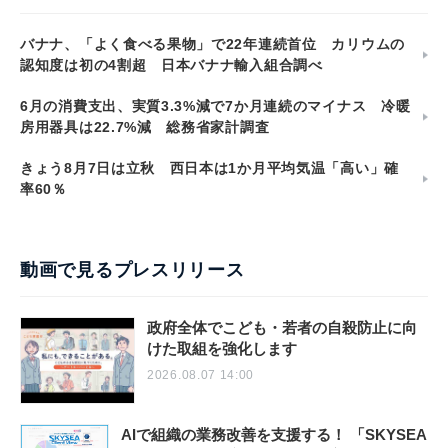
バナナ、「よく食べる果物」で22年連続首位 カリウムの
認知度は初の4割超 日本バナナ輸入組合調べ
6月の消費支出、実質3.3%減で7か月連続のマイナス 冷暖
房用器具は22.7%減 総務省家計調査
きょう8月7日は立秋 西日本は1か月平均気温「高い」確
率60％
動画で見るプレスリリース
政府全体でこども・若者の自殺防止に向
けた取組を強化します
2026.08.07 14:00
AIで組織の業務改善を支援する！ 「SKYSEA