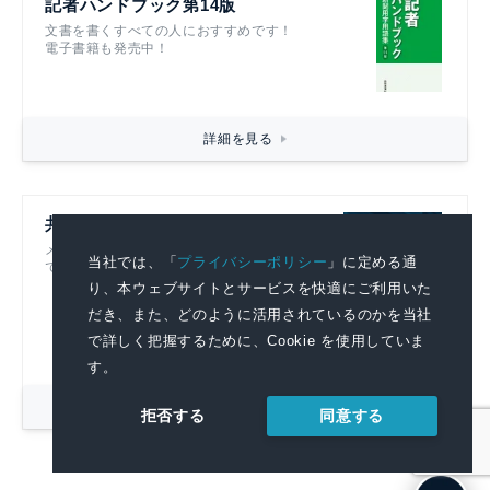
記者ハンドブック第14版
文書を書くすべての人におすすめです！
電子書籍も発売中！
詳細を見る
共同通信リアルタイムニュース
メディアに提供している記事をそのまま閲覧
当社では、「
プライバシーポリシー
」に定める通
できる広報部門必見のニュース配信サービス
り、本ウェブサイトとサービスを快適にご利用いた
だき、また、どのように活用されているのかを当社
で詳しく把握するために、Cookie を使用していま
す。
詳細を見る
同意する
拒否する