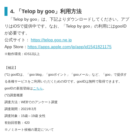
4.
「
Telop by goo
」
利用方法
「Telop by goo」は、下記よりダウンロードしてください。アプ
リはiOSで提供中です。なお、「Telop by goo」の利用にはgooID
が必要です。
公式サイト：
https://telop.goo.ne.jp
App Store：
https://apps.apple.com/jp/app/id1541821175
※動作環境：iOS12以上
【補足】
(*1) gooIDは、「goo blog」「gooポイント」「gooメール」など、「goo」で提供す
る各種サービスをご利用いただくためのIDです。gooIDは無料で取得できます。
gooIDの新規登録は
こちら
。
(*2)調査概要
調査方法：WEBでのアンケート調査
調査期間：2021年3月
調査対象：15歳～19歳 女性
有効回答数：420
※ノミネート候補の選定について