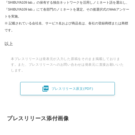
『SHIBUYA109 lab.』の保有する独自ネットワークを活用しノミネート語を選出し、
『SHIBUYA109 lab.』にて各部門のノミネートを選定。その後選択式のWebアンケー
トを実施。
※ 記載されている会社名、サービス名および商品名は、各社の登録商標または商標
です。
以上
本プレスリリースは発表元が入力した原稿をそのまま掲載しておりま
す。また、プレスリリースへのお問い合わせは発表元に直接お願いいた
します。

プレスリリース原文(PDF)
プレスリリース添付画像