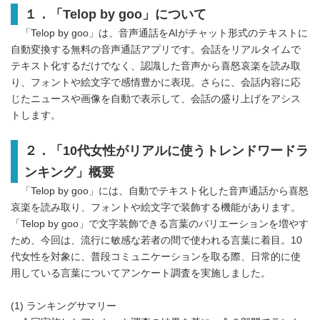
１．「
Telop by goo
」について
「Telop by goo」は、音声通話をAIがチャット形式のテキストに
自動変換する無料の音声通話アプリです。会話をリアルタイムで
テキスト化するだけでなく、認識した音声から喜怒哀楽を読み取
り、フォントや絵文字で感情豊かに表現。さらに、会話内容に応
じたニュースや画像を自動で表示して、会話の盛り上げをアシス
トします。
２．「
10
代女性がリアルに使うトレンドワードラ
ンキング」
概要
「Telop by goo」には、自動でテキスト化した音声通話から喜怒
哀楽を読み取り、フォントや絵文字で装飾する機能があります。
「Telop by goo」で文字装飾できる言葉のバリエーションを増やす
ため、今回は、流行に敏感な若者の間で使われる言葉に着目。10
代女性を対象に、普段コミュニケーションを取る際、日常的に使
用している言葉についてアンケート調査を実施しました。
(1) ランキングサマリー