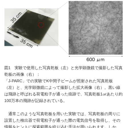
図1 実験で使用した写真乾板（左）と光学顕微鏡で撮影した写真
乾板の画像（右）：
「J-PARC」での実験でK中間子ビームが照射された写真乾板
（左）と、光学顕微鏡によって撮影した拡大画像（右）。黒い線
は飛跡と呼ばれる荷電粒子が通った痕跡で、写真乾板1㎠あたり約
100万本の飛跡が記録されている。
通常このような写真乾板を用いた実験では、写真乾板の周りに
設置した検出器で荷電粒子が通った際の電気信号を取得し、その
情報をヒントに探索範囲を絞り込む手法が用いられます。しか