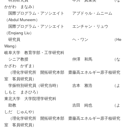
特別研究員 中川 真菜美 （な
かがわ まなみ）
国際プログラム・アソシエイト アブドゥル・ムニーム
（Abdul Muneem）
国際プログラム・アソシエイト エンチャン・リュウ
（Enqiang Liu）
研究員 ヘ・ワン （He
Wang）
岐阜大学 教育学部・工学研究科
シニア教授 仲澤 和馬 （な
かざわ かずま）
（理化学研究所 開拓研究本部 齋藤高エネルギー原子核研究
室 客員研究員）
学振特別研究員（研究当時） 吉本 雅浩 （よ
しもと まさひろ）
東北大学 大学院理学研究科
助教 吉田 純也 （よ
しだ じゅんや）
（理化学研究所 開拓研究本部 齋藤高エネルギー原子核研究
室 客員研究員）