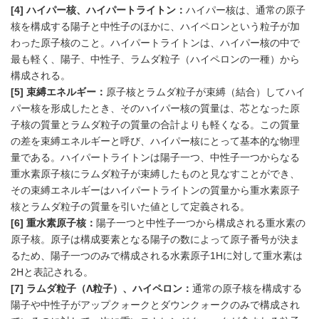
[4] ハイパー核、ハイパートライトン：
ハイパー核は、通常の原子
核を構成する陽子と中性子のほかに、ハイペロンという粒子が加
わった原子核のこと。ハイパートライトンは、ハイパー核の中で
最も軽く、陽子、中性子、ラムダ粒子（ハイペロンの一種）から
構成される。
[5] 束縛エネルギー：
原子核とラムダ粒子が束縛（結合）してハイ
パー核を形成したとき、そのハイパー核の質量は、芯となった原
子核の質量とラムダ粒子の質量の合計よりも軽くなる。この質量
の差を束縛エネルギーと呼び、ハイパー核にとって基本的な物理
量である。ハイパートライトンは陽子一つ、中性子一つからなる
重水素原子核にラムダ粒子が束縛したものと見なすことができ、
その束縛エネルギーはハイパートライトンの質量から重水素原子
核とラムダ粒子の質量を引いた値として定義される。
[6] 重水素原子核：
陽子一つと中性子一つから構成される重水素の
原子核。原子は構成要素となる陽子の数によって原子番号が決ま
るため、陽子一つのみで構成される水素原子1Hに対して重水素は
2Hと表記される。
[7] ラムダ粒子（Λ粒子）、ハイペロン：
通常の原子核を構成する
陽子や中性子がアップクォークとダウンクォークのみで構成され