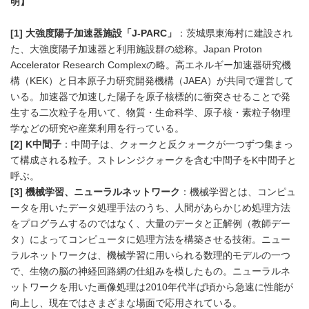
明】
English
[1] 大強度陽子加速器施設「J-PARC」
：茨城県東海村に建設され
た、大強度陽子加速器と利用施設群の総称。Japan Proton
Accelerator Research Complexの略。高エネルギー加速器研究機
構（KEK）と日本原子力研究開発機構（JAEA）が共同で運営して
いる。加速器で加速した陽子を原子核標的に衝突させることで発
生する二次粒子を用いて、物質・生命科学、原子核・素粒子物理
学などの研究や産業利用を行っている。
[2] K中間子
：中間子は、クォークと反クォークが一つずつ集まっ
て構成される粒子。ストレンジクォークを含む中間子をK中間子と
呼ぶ。
[3] 機械学習、ニューラルネットワーク
：機械学習とは、コンピュ
ータを用いたデータ処理手法のうち、人間があらかじめ処理方法
をプログラムするのではなく、大量のデータと正解例（教師デー
タ）によってコンピュータに処理方法を構築させる技術。ニュー
ラルネットワークは、機械学習に用いられる数理的モデルの一つ
で、生物の脳の神経回路網の仕組みを模したもの。ニューラルネ
ットワークを用いた画像処理は2010年代半ば頃から急速に性能が
向上し、現在ではさまざまな場面で応用されている。