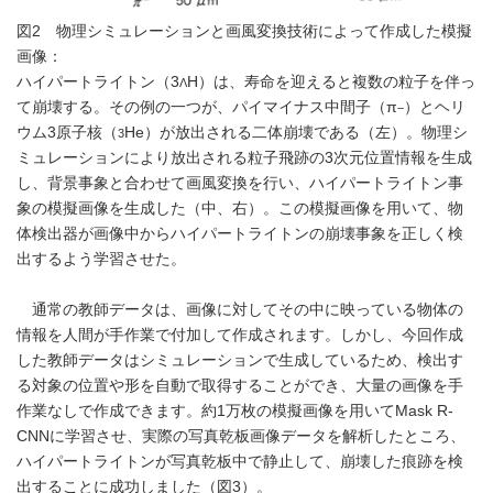
図2 物理シミュレーションと画風変換技術によって作成した模擬
画像：
ハイパートライトン（3
H）は、寿命を迎えると複数の粒子を伴っ
Λ
て崩壊する。その例の一つが、パイマイナス中間子（π
）とヘリ
−
ウム3原子核（
He）が放出される二体崩壊である（左）。物理シ
3
ミュレーションにより放出される粒子飛跡の3次元位置情報を生成
し、背景事象と合わせて画風変換を行い、ハイパートライトン事
象の模擬画像を生成した（中、右）。この模擬画像を用いて、物
体検出器が画像中からハイパートライトンの崩壊事象を正しく検
出するよう学習させた。
通常の教師データは、画像に対してその中に映っている物体の
情報を人間が手作業で付加して作成されます。しかし、今回作成
した教師データはシミュレーションで生成しているため、検出す
る対象の位置や形を自動で取得することができ、大量の画像を手
作業なしで作成できます。約1万枚の模擬画像を用いてMask R-
CNNに学習させ、実際の写真乾板画像データを解析したところ、
ハイパートライトンが写真乾板中で静止して、崩壊した痕跡を検
出することに成功しました（図3）。