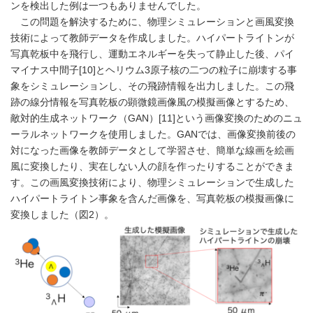
ンを検出した例は一つもありませんでした。
この問題を解決するために、物理シミュレーションと画風変換
技術によって教師データを作成しました。ハイパートライトンが
写真乾板中を飛行し、運動エネルギーを失って静止した後、パイ
マイナス中間子[10]とヘリウム3原子核の二つの粒子に崩壊する事
象をシミュレーションし、その飛跡情報を出力しました。この飛
跡の線分情報を写真乾板の顕微鏡画像風の模擬画像とするため、
敵対的生成ネットワーク（GAN）[11]という画像変換のためのニュ
ーラルネットワークを使用しました。GANでは、画像変換前後の
対になった画像を教師データとして学習させ、簡単な線画を絵画
風に変換したり、実在しない人の顔を作ったりすることができま
す。この画風変換技術により、物理シミュレーションで生成した
ハイパートライトン事象を含んだ画像を、写真乾板の模擬画像に
変換しました（図2）。