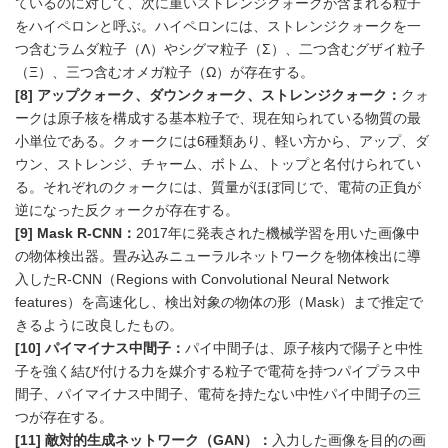
ているのに対して、次に重いストレンジクォークが含まれる粒子
をハイペロンと呼ぶ。ハイペロンには、ストレンジクォークを一
つ含むラムダ粒子（Λ）やシグマ粒子（Σ）、二つ含むグザイ粒子
（Ξ）、三つ含むオメガ粒子（Ω）が存在する。
[8] アップクォーク、ダウンクォーク、ストレンジクォーク：
クォ
ークは原子核を構成する基本粒子で、現在知られている物質の最
小単位である。クォークには6種類あり、軽い方から、アップ、ダ
ウン、ストレンジ、チャーム、ボトム、トップと名付けられてい
る。それぞれのクォークには、質量がほぼ同じで、電荷の正負が
逆になった反クォークが存在する。
[9] Mask R-CNN：
2017年に発表された機械学習を用いた画像中
の物体検出器。畳み込みニューラルネットワークを物体検出に導
入したR-CNN（Regions with Convolutional Neural Network
features）を高速化し、検出対象の物体の形（Mask）まで推定で
きるように改良したもの。
[10] パイマイナス中間子：
パイ中間子は、原子核内で陽子と中性
子を強く結び付ける力を媒介する粒子で電荷を持つパイプラス中
間子、パイマイナス中間子、電荷を持たない中性パイ中間子の三
つが存在する。
[11] 敵対的生成ネットワーク（GAN）：
入力した画像を目的の画