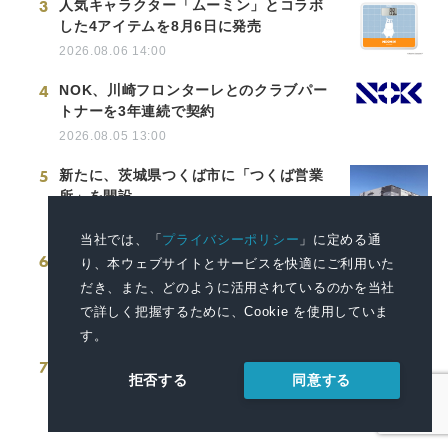
3
人気キャラクター「ムーミン」とコラボ
した4アイテムを8月6日に発売
2026.08.06 14:00
4
NOK、川崎フロンターレとのクラブパー
トナーを3年連続で契約
2026.08.05 13:00
5
新たに、茨城県つくば市に「つくば営業
所」を開設
2026.08.03 11:00
当社では、「
プライバシーポリシー
」に定める通
6
神奈川県厚木市に初の自社運営型物流拠
り、本ウェブサイトとサービスを快適にご利用いた
点が稼働～住宅資材物流を集約・効率化
だき、また、どのように活用されているのかを当社
し物流ネットワークを最適化～
で詳しく把握するために、Cookie を使用していま
2026.08.06 13:00
す。
7
令和８年度第２回 市営住宅の入居者募集
同意する
拒否する
について
2026.07.31 16:30