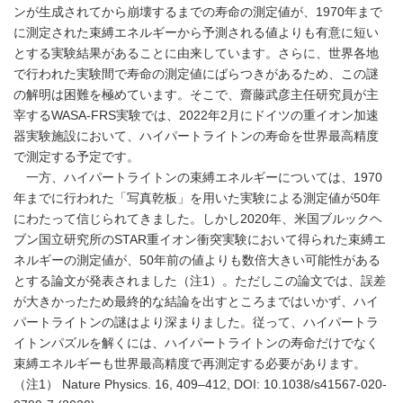
ンが生成されてから崩壊するまでの寿命の測定値が、1970年まで
に測定された束縛エネルギーから予測される値よりも有意に短い
とする実験結果があることに由来しています。さらに、世界各地
で行われた実験間で寿命の測定値にばらつきがあるため、この謎
の解明は困難を極めています。そこで、齋藤武彦主任研究員が主
宰するWASA-FRS実験では、2022年2月にドイツの重イオン加速
器実験施設において、ハイパートライトンの寿命を世界最高精度
で測定する予定です。
一方、ハイパートライトンの束縛エネルギーについては、1970
年までに行われた「写真乾板」を用いた実験による測定値が50年
にわたって信じられてきました。しかし2020年、米国ブルックヘ
ブン国立研究所のSTAR重イオン衝突実験において得られた束縛エ
ネルギーの測定値が、50年前の値よりも数倍大きい可能性がある
とする論文が発表されました（注1）。ただしこの論文では、誤差
が大きかったため最終的な結論を出すところまではいかず、ハイ
パートライトンの謎はより深まりました。従って、ハイパートラ
イトンパズルを解くには、ハイパートライトンの寿命だけでなく
束縛エネルギーも世界最高精度で再測定する必要があります。
（注1） Nature Physics. 16, 409–412, DOI: 10.1038/s41567-020-