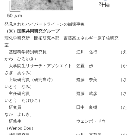
発見されたハイパートライトンの崩壊事象
（※）国際共同研究グループ
理化学研究所 開拓研究本部 齋藤高エネルギー原子核研究
室
基礎科学特別研究員 江川 弘行 （え
かわ ひろゆき）
大学院生リサーチ・アソシエイト 笠置 歩 （か
さぎ あゆみ）
上級研究員（研究当時） 齋藤 奈美 （さ
いとう なみ）
主任研究員 齋藤 武彦 （さ
いとう たけひこ）
研究員 田中 良樹 （た
なか よしき）
研修生 ウェンボ・ドウ
（Wenbo Dou）