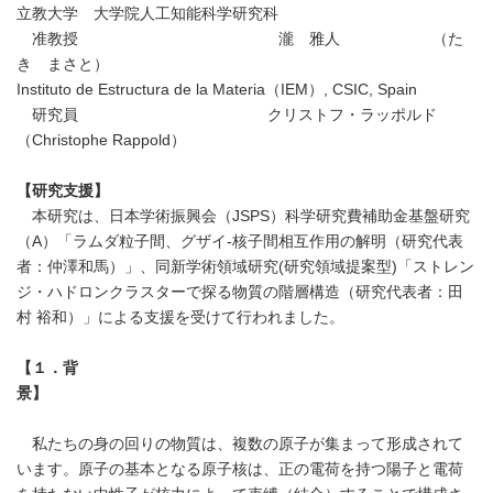
立教大学 大学院人工知能科学研究科
准教授 瀧 雅人 （た
き まさと）
Instituto de Estructura de la Materia（IEM）, CSIC, Spain
研究員 クリストフ・ラッポルド
（Christophe Rappold）
【研究支援】
本研究は、日本学術振興会（JSPS）科学研究費補助金基盤研究
（A）「ラムダ粒子間、グザイ-核子間相互作用の解明（研究代表
者：仲澤和馬）」、同新学術領域研究(研究領域提案型)「ストレン
ジ・ハドロンクラスターで探る物質の階層構造（研究代表者：田
村 裕和）」による支援を受けて行われました。
【１．背
景】
私たちの身の回りの物質は、複数の原子が集まって形成されて
います。原子の基本となる原子核は、正の電荷を持つ陽子と電荷