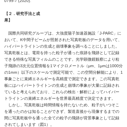
0799-7 (2020).
【２．研究手法と成
果】
国際共同研究グループは、大強度陽子加速器施設「J-PARC」に
おいて、K中間子ビームが照射された写真乾板のデータを用いて、
ハイパートライトンの生成と崩壊事象を調べることにしました。
写真乾板とは、電荷を持った粒子が通った痕跡を飛跡として記録
できる特殊な写真フィルムのことです。光学顕微鏡観察により粒
子飛跡の3次元位置情報を1マイクロメートル（μm、1μmは1000分
の1mm）以下のスケールで測定可能で、この空間分解能により、1
事象ごとに束縛エネルギーを高精度で測定できます。この写真乾
板にはハイパートライトンの生成と崩壊の事象が大量に記録され
ていると考えられており、これらの検出・解析によってハイパー
トライトンの束縛エネルギーを世界最高精度で決定できます。
しかし、写真乾板は時間情報を持たないため、粒子がいつそこ
を通ったのかは知ることができず、製造直後から現像するまでの
間に写真乾板中を通った全ての粒子の飛跡が背景事象として記録
されてしまいます（図1）。