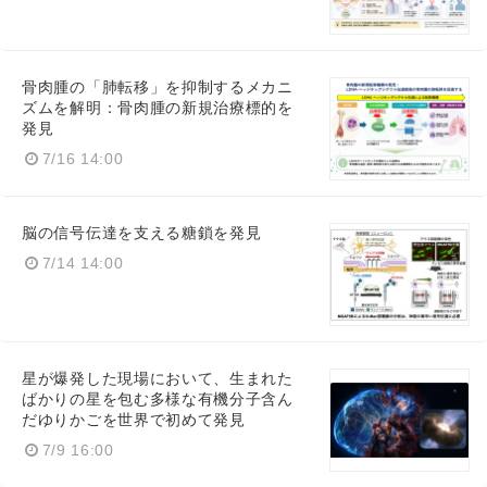
骨肉腫の「肺転移」を抑制するメカニ
ズムを解明：骨肉腫の新規治療標的を
発見
7/16 14:00
脳の信号伝達を支える糖鎖を発見
7/14 14:00
星が爆発した現場において、生まれた
ばかりの星を包む多様な有機分子含ん
だゆりかごを世界で初めて発見
7/9 16:00