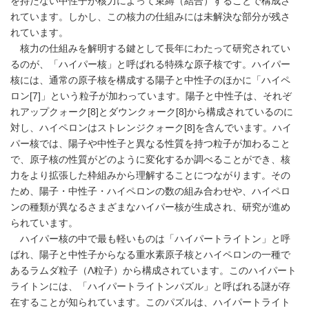
を持たない中性子が核力によって束縛（結合）することで構成さ
れています。しかし、この核力の仕組みには未解決な部分が残さ
れています。
核力の仕組みを解明する鍵として長年にわたって研究されてい
るのが、「ハイパー核」と呼ばれる特殊な原子核です。ハイパー
核には、通常の原子核を構成する陽子と中性子のほかに「ハイペ
ロン[7]」という粒子が加わっています。陽子と中性子は、それぞ
れアップクォーク[8]とダウンクォーク[8]から構成されているのに
対し、ハイペロンはストレンジクォーク[8]を含んでいます。ハイ
パー核では、陽子や中性子と異なる性質を持つ粒子が加わること
で、原子核の性質がどのように変化するか調べることができ、核
力をより拡張した枠組みから理解することにつながります。その
ため、陽子・中性子・ハイペロンの数の組み合わせや、ハイペロ
ンの種類が異なるさまざまなハイパー核が生成され、研究が進め
られています。
ハイパー核の中で最も軽いものは「ハイパートライトン」と呼
ばれ、陽子と中性子からなる重水素原子核とハイペロンの一種で
あるラムダ粒子（Λ粒子）から構成されています。このハイパート
ライトンには、「ハイパートライトンパズル」と呼ばれる謎が存
在することが知られています。このパズルは、ハイパートライト