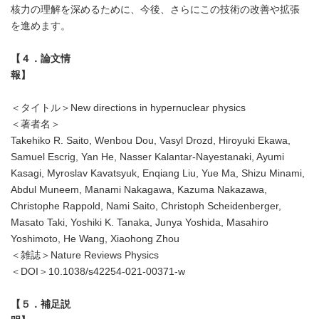
核力の理解を深めるために、今後、さらにこの技術の改善や拡張
を進めます。
【４．論文情
報】
＜タイトル＞New directions in hypernuclear physics
＜著者名＞
Takehiko R. Saito, Wenbou Dou, Vasyl Drozd, Hiroyuki Ekawa,
Samuel Escrig, Yan He, Nasser Kalantar-Nayestanaki, Ayumi
Kasagi, Myroslav Kavatsyuk, Enqiang Liu, Yue Ma, Shizu Minami,
Abdul Muneem, Manami Nakagawa, Kazuma Nakazawa,
Christophe Rappold, Nami Saito, Christoph Scheidenberger,
Masato Taki, Yoshiki K. Tanaka, Junya Yoshida, Masahiro
Japanese
Yoshimoto, He Wang, Xiaohong Zhou
＜雑誌＞Nature Reviews Physics
＜DOI＞10.1038/s42254-021-00371-w
【５．補足説