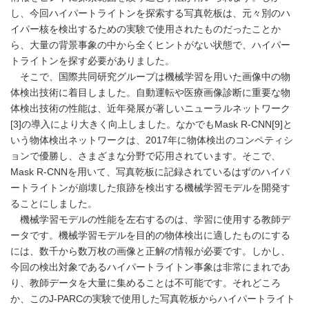
し、今回ハイパートライトンを探索する写真乾板は、元々別のハ
イパー核を検出するための実験で使用されたものだったことか
ら、大量の背景事象の中から全くヒントがない状態で、ハイパー
トライトンを探す必要がありました。
そこで、国際共同研究グループは機械学習を用いた画像中の物
体検出技術に着目しました。自動運転や医療画像診断に重要な物
体検出技術の性能は、近年発展が著しいニューラルネットワーク
[3]の導入により大きく向上しました。なかでもMask R-CNN[9]と
いう物体検出ネットワークは、2017年に物体検出のコンペティシ
ョンで優勝し、さまざまな分野で応用されています。そこで、
Mask R-CNNを用いて、写真乾板に記録されているはずのハイパ
ートライトンが崩壊した痕跡を検出する機械学習モデルを開発す
ることにしました。
機械学習モデルの性能を左右するのは、学習に使用する教師デ
ータです。機械学習モデルを目的の物体検出に適したものにする
には、数千から数万枚の画像と正解の情報が必要です。しかし、
今回の検出対象であるハイパートライトン事象は非常にまれであ
り、教師データを大量に集めることは不可能です。それどころ
か、このJ-PARCの実験で使用した写真乾板からハイパートライト