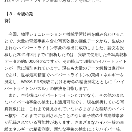
れがハイパートライトン事象であることを同定した。
【３．今後の期
待】
今回、物理シミュレーションと機械学習技術を組み合わせるこ
とで、大量の背景事象を含む写真乾板の画像データから、生成の
まれなハイパートライトン事象の検出に成功しました。論文を投
稿した2021年3月までに解析したのは、実験で使用した全写真乾板
データの約5,000分の1ですが、その時点で3例のハイパートライト
ンが一意に識別されています。現在も大量のデータ解析は進行中
であり、世界最高精度でハイパートライトンの束縛エネルギーを
測定し、WASA-FRS実験における寿命の精密測定とともに「ハイ
パートライトンパズル」の解決を目指します。
また、本技術はハイパートライトンだけでなく、その他のまれ
なハイパー核事象の検出にも適用可能です。現在解析している写
真乾板には、これまで発見されていないさまざまな種類のハイパ
ー核や、これまでに観測されたことのない原子核の生成崩壊事象
が記録されている可能性があります。さまざまなハイパー核の束
縛エネルギーの精密測定、新たな事象の検出によりハイパー核、