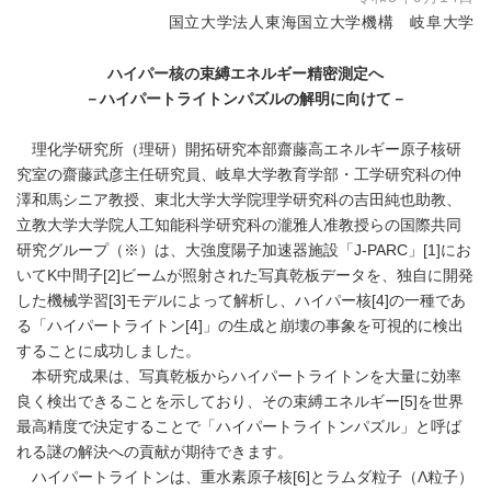
国立大学法人東海国立大学機構 岐阜大学
ハイパー核の束縛エネルギー精密測定へ
－ハイパートライトンパズルの解明に向けて－
理化学研究所（理研）開拓研究本部齋藤高エネルギー原子核研
究室の齋藤武彦主任研究員、岐阜大学教育学部・工学研究科の仲
澤和馬シニア教授、東北大学大学院理学研究科の吉田純也助教、
立教大学大学院人工知能科学研究科の瀧雅人准教授らの国際共同
研究グループ（※）は、大強度陽子加速器施設「J-PARC」[1]にお
いてK中間子[2]ビームが照射された写真乾板データを、独自に開発
した機械学習[3]モデルによって解析し、ハイパー核[4]の一種であ
る「ハイパートライトン[4]」の生成と崩壊の事象を可視的に検出
することに成功しました。
本研究成果は、写真乾板からハイパートライトンを大量に効率
良く検出できることを示しており、その束縛エネルギー[5]を世界
最高精度で決定することで「ハイパートライトンパズル」と呼ば
れる謎の解決への貢献が期待できます。
ハイパートライトンは、重水素原子核[6]とラムダ粒子（Λ粒子）