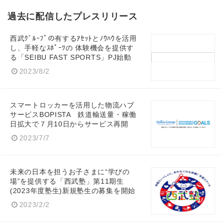
過去に配信したプレスリリース
西武ｸﾞﾙｰﾌﾟの有するｱｾｯﾄとﾉｳﾊｳを活用
し、手軽なｽﾎﾟｰﾂの 体験機会を提供す
る「SEIBU FAST SPORTS」PJ始動
2023/8/2
スマートロッカーを活用した物流ハブ
サービスBOPISTA 鉄道輸送量・稼働
日拡大で７月10日からサービス再開
2023/7/7
未来の日本を担うお子さまに“学びの
場”を提供する「西武塾」第11期生
(2023年度塾生)新規塾生の募集を開始
2023/2/2