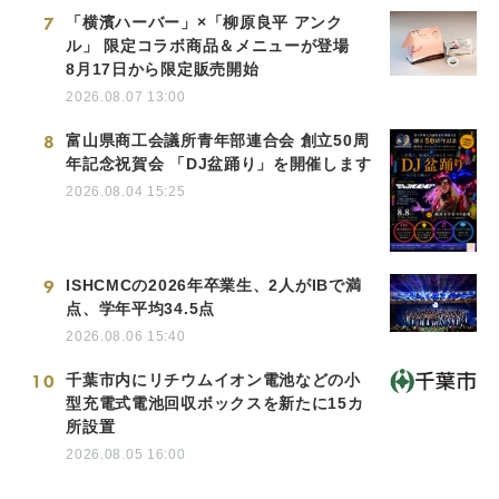
7
「横濱ハーバー」×「柳原良平 アンク
ル」 限定コラボ商品＆メニューが登場
8月17日から限定販売開始
2026.08.07 13:00
8
富山県商工会議所青年部連合会 創立50周
年記念祝賀会 「DJ盆踊り」を開催します
2026.08.04 15:25
9
ISHCMCの2026年卒業生、2人がIBで満
点、学年平均34.5点
2026.08.06 15:40
10
千葉市内にリチウムイオン電池などの小
型充電式電池回収ボックスを新たに15カ
所設置
2026.08.05 16:00