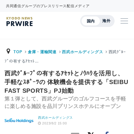
共同通信グループのプレスリリース配信メディア
KYODO NEWS
海外
国内
PRWIRE
TOP
倉庫・運輸関連
西武ホールディングス
西武ｸﾞﾙｰ
ﾌﾟの有するｱｾｯﾄ…
西武ｸﾞﾙｰﾌﾟの有するｱｾｯﾄとﾉｳﾊｳを活用し、
手軽なｽﾎﾟｰﾂの 体験機会を提供する「SEIBU
FAST SPORTS」PJ始動
第１弾として、西武グループのゴルフコースを手軽
に楽しめる施設を品川プリンスホテルにオープン
西武ホールディングス
2023/8/2 15:00