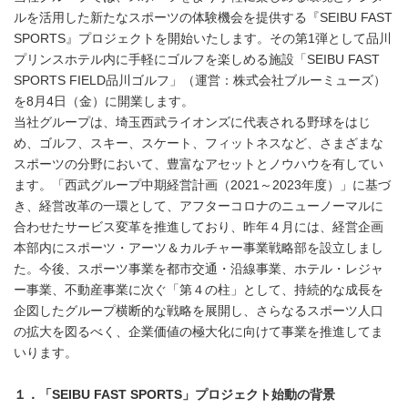
ルを活用した新たなスポーツの体験機会を提供する『SEIBU FAST
SPORTS』プロジェクトを開始いたします。その第1弾として品川
プリンスホテル内に手軽にゴルフを楽しめる施設「SEIBU FAST
SPORTS FIELD品川ゴルフ」（運営：株式会社ブルーミューズ）
を8月4日（金）に開業します。
当社グループは、埼玉西武ライオンズに代表される野球をはじ
め、ゴルフ、スキー、スケート、フィットネスなど、さまざまな
スポーツの分野において、豊富なアセットとノウハウを有してい
ます。「西武グループ中期経営計画（2021～2023年度）」に基づ
き、経営改革の一環として、アフターコロナのニューノーマルに
合わせたサービス変革を推進しており、昨年４月には、経営企画
本部内にスポーツ・アーツ＆カルチャー事業戦略部を設立しまし
た。今後、スポーツ事業を都市交通・沿線事業、ホテル・レジャ
ー事業、不動産事業に次ぐ「第４の柱」として、持続的な成長を
企図したグループ横断的な戦略を展開し、さらなるスポーツ人口
の拡大を図るべく、企業価値の極大化に向けて事業を推進してま
いります。
１．「
SEIBU FAST SPORTS
」プロジェクト始動の背景