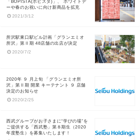
「BOPISTA(ボピスタ)」、 ホワイトデ
ーや春のお祝いに向け新商品を拡充
2021/3/12
所沢駅東口駅ビル計画「グランエミオ
所沢」第Ⅱ期 48店舗の出店が決定
2020/7/2
2020年 ９ 月上旬 「グランエミオ所
沢」第Ⅱ期 開業 キーテナント ９ 店舗
決定のお知らせ
2020/2/25
西武グループがお子さまに“学びの場”を
ご提供する「西武塾」第８期生（2020
年度塾生）を募集いたします！