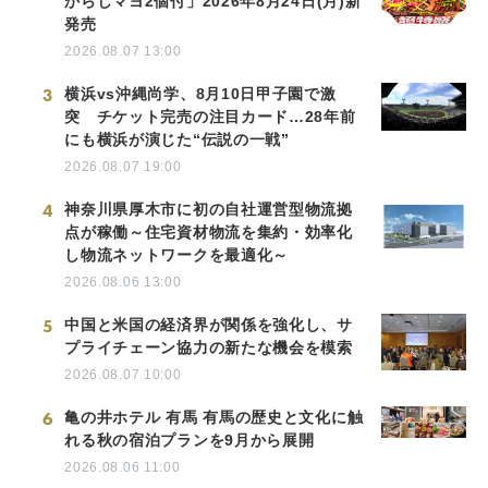
からしマヨ2個付」2026年8月24日(月)新
発売
2026.08.07 13:00
3
横浜vs沖縄尚学、8月10日甲子園で激
突 チケット完売の注目カード…28年前
にも横浜が演じた“伝説の一戦”
2026.08.07 19:00
4
神奈川県厚木市に初の自社運営型物流拠
点が稼働～住宅資材物流を集約・効率化
し物流ネットワークを最適化～
2026.08.06 13:00
5
中国と米国の経済界が関係を強化し、サ
プライチェーン協力の新たな機会を模索
2026.08.07 10:00
6
亀の井ホテル 有馬 有馬の歴史と文化に触
れる秋の宿泊プランを9月から展開
2026.08.06 11:00