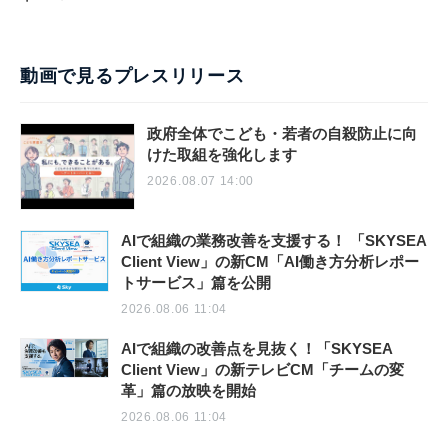
動画で見るプレスリリース
政府全体でこども・若者の自殺防止に向
けた取組を強化します
2026.08.07 14:00
AIで組織の業務改善を支援する！ 「SKYSEA
Client View」の新CM「AI働き方分析レポー
トサービス」篇を公開
2026.08.06 11:04
AIで組織の改善点を見抜く！「SKYSEA
Client View」の新テレビCM「チームの変
革」篇の放映を開始
2026.08.06 11:04