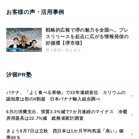
お客様の声・活用事例
戦略的広報で堺の魅力を全国へ。プレ
スリリースを起点に広がる情報発信の
好循環【堺市様】
導入事例一覧を見る
汐留PR塾
バナナ、「よく食べる果物」で22年連続首位 カリウムの
認知度は初の4割超 日本バナナ輸入組合調べ
6月の消費支出、実質3.3%減で7か月連続のマイナス 冷暖
房用器具は22.7%減 総務省家計調査
きょう8月7日は立秋 西日本は1か月平均気温「高い」確
率60％