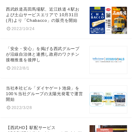
西武鉄道高田馬場駅、近江鉄道４駅お
よび土山サービスエリアで 10月31日
(月)より「Chabacco」の販売を開始
2022/10/24
「安全・安心」を掲げる西武グループ
が沿線自治体と連携し政府のワクチン
接種推進を後押し
2022/8/1
当社本社ビル「ダイヤゲート池袋」を
100％当社グループの太陽光発電で運営
開始
2022/3/28
【西武HD】駅配サービス