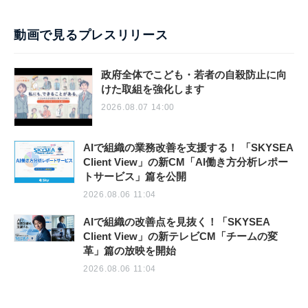
動画で見るプレスリリース
政府全体でこども・若者の自殺防止に向
けた取組を強化します
2026.08.07 14:00
AIで組織の業務改善を支援する！ 「SKYSEA
Client View」の新CM「AI働き方分析レポー
トサービス」篇を公開
2026.08.06 11:04
AIで組織の改善点を見抜く！「SKYSEA
Client View」の新テレビCM「チームの変
革」篇の放映を開始
2026.08.06 11:04