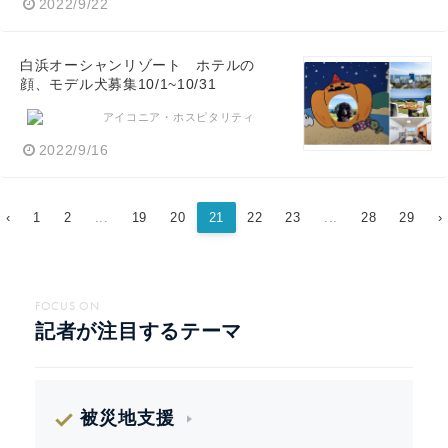
2022/9/22
白浜オーシャンリゾート ホテルの
顔、モデル犬募集10/1~10/31
アイコニア・ホスピタリティ
2022/9/16
‹
1
2
...
19
20
21
22
23
...
28
29
›
FOCUS ON
記者が注目するテーマ
被災地支援