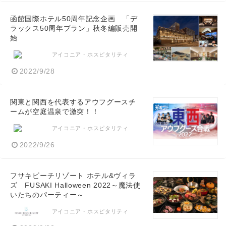
函館国際ホテル50周年記念企画 「デ
ラックス50周年プラン」秋冬編販売開
始
アイコニア・ホスピタリティ
2022/9/28
関東と関西を代表するアウフグースチ
ームが空庭温泉で激突！！
アイコニア・ホスピタリティ
2022/9/26
フサキビーチリゾート ホテル&ヴィラ
ズ FUSAKI Halloween 2022～魔法使
いたちのパーティー～
アイコニア・ホスピタリティ