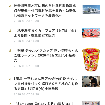
3
神奈川県厚木市に初の自社運営型物流拠
点が稼働～住宅資材物流を集約・効率化
し物流ネットワークを最適化～
2026.08.06 13:00
4
「地中海本まぐろ」フェア-8月7日（金）
より期間・数量限定で販売-
2026.08.04 14:00
5
「明星 チャルメラカップ 赤い味噌ちゃん
こ味ラーメン」2026年8月31日(月)新発
売
2026.08.07 13:00
6
｢明星 一平ちゃん夜店の焼そば 袋 からし
マヨ付 5食パック｣新TV-CM『袋めんを作
る男篇』8月7日(金)全国放映
2026.08.07 07:30
7
『Samsung Galaxy Z Fold8 Ultra｜