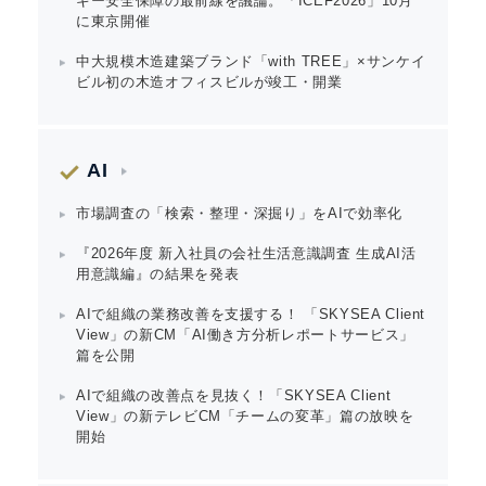
ギー安全保障の最前線を議論。「ICEF2026」10月
に東京開催
中大規模木造建築ブランド「with TREE」×サンケイ
ビル初の木造オフィスビルが竣工・開業
English
AI
市場調査の「検索・整理・深掘り」をAIで効率化
『2026年度 新入社員の会社生活意識調査 生成AI活
用意識編』の結果を発表
AIで組織の業務改善を支援する！ 「SKYSEA Client
View」の新CM「AI働き方分析レポートサービス」
篇を公開
AIで組織の改善点を見抜く！「SKYSEA Client
View」の新テレビCM「チームの変革」篇の放映を
開始