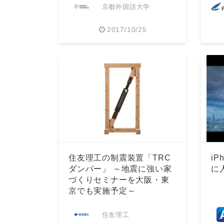
京都外国語大学
2017/10/25
住友理工の制震装置「TRC
i
ダンパー」 ～地震に強い家
に
づくりセミナーを大阪・東
京でも実施予定～
住友理工