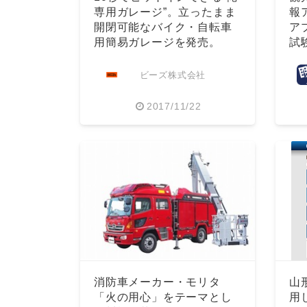
専用ガレージ”。立ったまま
報ア
開閉可能なバイク・自転車
ア
用簡易ガレージを発売。
試
ビーズ株式会社
2017/11/22
消防車メーカー・モリタ
山
「火の用心」をテーマとし
用