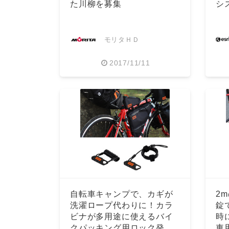
た川柳を募集
シ
モリタＨＤ
2017/11/11
自転車キャンプで、カギが
2
洗濯ロープ代わりに！カラ
錠
ビナが多用途に使えるバイ
時
クパッキング用ロック発
車