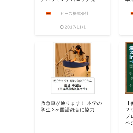
売。
ビーズ株式会社
2017/11/1
救急車が通ります！ 本学の
【
学生 3ヶ国語録音に協力
２
プ
ペ