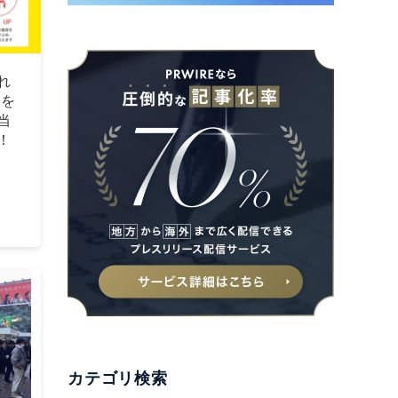
れ
能を
当
！
カテゴリ検索