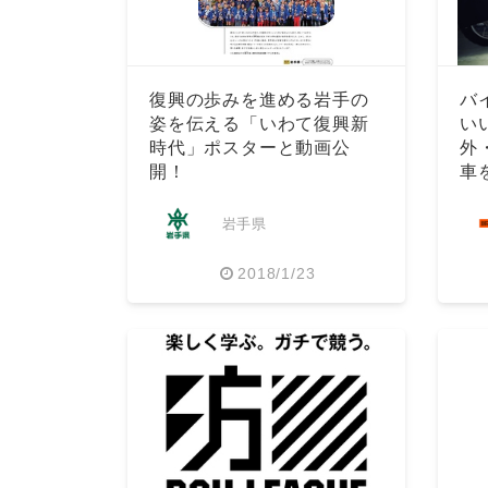
復興の歩みを進める岩手の
バ
姿を伝える「いわて復興新
い
時代」ポスターと動画公
外
開！
車
売
岩手県
2018/1/23