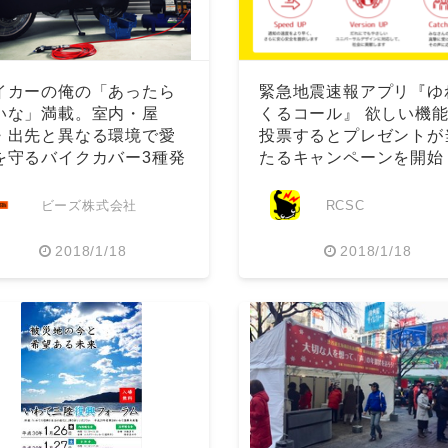
イカーの俺の「あったら
緊急地震速報アプリ『ゆ
いな」満載。室内・屋
くるコール』 欲しい機
・出先と異なる環境で愛
投票するとプレゼントが
を守るバイクカバー3種発
たるキャンペーンを開始
。
ビーズ株式会社
RCSC
2018/1/18
2018/1/18