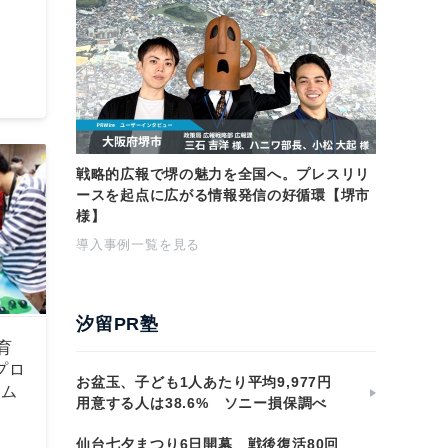
戦略的広報で堺の魅力を全国へ。プレスリリ
ースを起点に広がる情報発信の好循環【堺市
様】
導入事例一覧を見る
汐留PR塾
育
プロ
お盆玉、子ども1人あたり平均9,977円
ラム
用意する人は38.6% ソニー損保調べ
仙台七夕まつり6日開幕 戦後復活80回