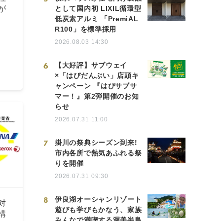
として国内初 LIXIL循環型
が
低炭素アルミ 「PremiAL
R100」を標準採用
2026.08.03 14:30
6
【大好評】サブウェイ
×「はぴだんぶい」店頭キ
ャンペーン 『はぴサブサ
マー！』第2弾開催のお知
らせ
2026.07.31 11:00
7
掛川の祭典シーズン到来!
市内各所で熱気あふれる祭
りを開催
2026.07.31 09:30
8
伊良湖オーシャンリゾート
対
遊びも学びもかなう、家族
構
みんなで満喫する渥美半島