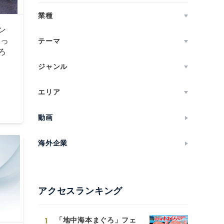
業種
ン
想っ
テーマ
ろ
ジャンル
エリア
動画
海外企業
アクセスランキング
1
「地中海本まぐろ」フェ