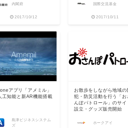
内閣府
国際交流基金
2017/10/12
2017/10/11
Phoneアプリ「アメミル」
お散歩をしながら地域の
人工知能と新AR機能搭載
犯・防災活動を行う「お
んぽパトロール」のサイ
設立・グッズ販売開始
島津ビジネスシステム
ホークアイ
ズ