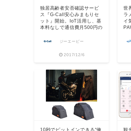
独居高齢者安否確認サービ
世
ス『G-Call安心みまもりセ
ラ
ット』開始。IoT活用し、基
イ
本料なしで通信費月500円の
P
み
ジーエーピー
2017/12/6
10秒でピットインできる“俺
観