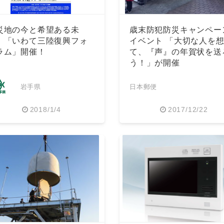
災地の今と希望ある未
歳末防犯防災キャンペー
 「いわて三陸復興フォ
イベント 「大切な人を
ラム」開催！
て、『声』の年賀状を送
う！」が開催
岩手県
日本郵便
2018/1/4
2017/12/22