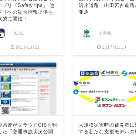
プリ『Safety tips』 他
沿岸道路 山田宮古道路
プリへの災害情報提供を
開通
験的に開始！
RCSC
岩手県
2017/11/21
2017/11/19
Japanese
形県警がクラウドGISを利
大規模災害時の被災者に
した「交通事故状況公開
する新たな支援モデルの