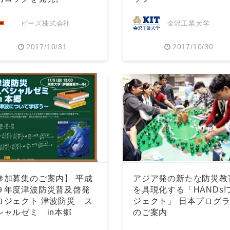
ビーズ株式会社
金沢工業大学
2017/10/31
2017/10/30
参加募集のご案内】 平成
アジア発の新たな防災教
９年度津波防災普及啓発
を具現化する「HANDs!
ロジェクト 津波防災 ス
ジェクト」 日本プログ
シャルゼミ in本郷
のご案内