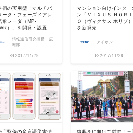
界初の実用型「マルチパ
マンション向けインター
メータ・フェーズドアレ
ン「ＶＩＸＵＳ ＨＯＲ
気象レーダ（MP-
Ｏ（ヴィクサス ホリゾ
AWR）」を開発・設置
を新発売
情報通信研究機構 広
アイホン
報部
2017/11/29
2017/11/29
光庁監修の多言語災害情
復興をに向けて前進！三