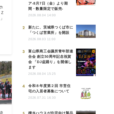
ア-8月7日（金）より期
ホ
間・数量限定で販売-
ＩＺ
2026.08.04 14:00
）」
2
新たに、茨城県つくば市に
「つくば営業所」を開設
2026.08.03 11:00
3
富山県商工会議所青年部連
合会 創立50周年記念祝賀
会 「DJ盆踊り」を開催し
ます
2026.08.04 15:25
4
令和８年度第２回 市営住
宅の入居者募集について
2026.07.31 16:30
5
陸
積水ハウスが住宅向け製品