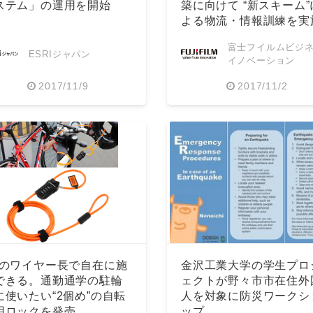
ステム」の運用を開始
築に向けて “新スキーム”
よる物流・情報訓練を実
English
富士フイルムビジ
ESRIジャパン
イノベーション
2017/11/9
2017/11/2
mのワイヤー長で自在に施
金沢工業大学の学生プロ
できる。通勤通学の駐輪
ェクトが野々市市在住外
に使いたい“2個め”の自転
人を対象に防災ワークシ
用ロックを発売。
ップ