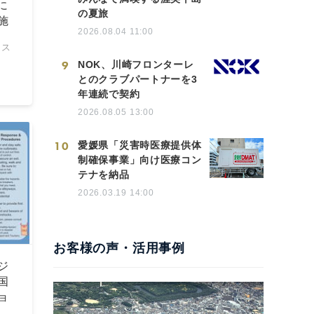
に
の夏旅
施
2026.08.04 11:00
ネス
9
NOK、川崎フロンターレ
とのクラブパートナーを3
年連続で契約
2026.08.05 13:00
10
愛媛県「災害時医療提供体
制確保事業」向け医療コン
テナを納品
2026.03.19 14:00
お客様の声・活用事例
ジ
国
ョ