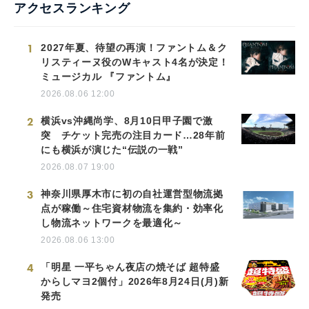
アクセスランキング
1
2027年夏、待望の再演！ファントム＆ク
リスティーヌ役のWキャスト4名が決定！
ミュージカル 『ファントム』
2026.08.06 12:00
2
横浜vs沖縄尚学、8月10日甲子園で激
突 チケット完売の注目カード…28年前
にも横浜が演じた“伝説の一戦”
2026.08.07 19:00
3
神奈川県厚木市に初の自社運営型物流拠
点が稼働～住宅資材物流を集約・効率化
し物流ネットワークを最適化～
2026.08.06 13:00
4
「明星 一平ちゃん夜店の焼そば 超特盛
からしマヨ2個付」2026年8月24日(月)新
発売