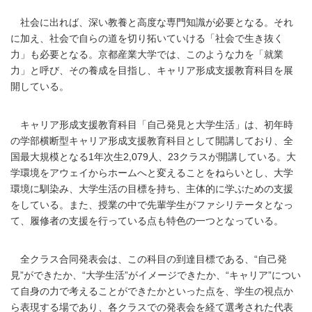
社会に出れば、深い教養と高度な専門知識が必要となる。それ
に加え、社会で自らの道を切り拓いていける「社会で生き抜く
力」も必要となる。京都産業大学では、このような力を「就業
力」と呼び、その養成を目指し、キャリア形成支援教育科目を展
開している。
キャリア形成支援教育科目「自己発見と大学生活」は、初年時
の学部横断型キャリア形成支援教育科目として開講しており、全
国最大規模となる1年次生2,079人、23クラスが開講している。大
学環境をアウェイからホームへと変えることをねらいとし、大学
環境に馴染み、大学生活の目標を持ち、主体的に学ぶための支援
をしている。また、授業の中で先輩学生がファシリテータとなっ
て、履修者の支援を行っている点も特色の一つとなっている。
全クラス合同発表会は、この科目の到達目標である、“自己発
見”ができたか、“大学生活”がイメージできたか、“キャリア”につい
て自身の力で考えることができたかといった点を、学生の視点か
ら表現する場であり、各クラスでの発表会を経て選考された代表