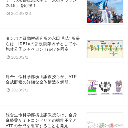
オール京都産業大学で「京都マラソン
2018」を応援！
2018/2/28
タンパク質動態研究所の永田 和宏 所長
らは、IRE1αの新規調節因子として小
胞体分子シャペロンHsp47を同定
2018/2/1
総合生命科学部横山謙教授らが、ATP
合成酵素の詳細な全体構造を解明。
Japanese
2018/2/1
総合生命科学部横山謙教授らは、全身
麻酔薬がミトコンドリアの機能不全と
English
ATPの合成を阻害することを発見