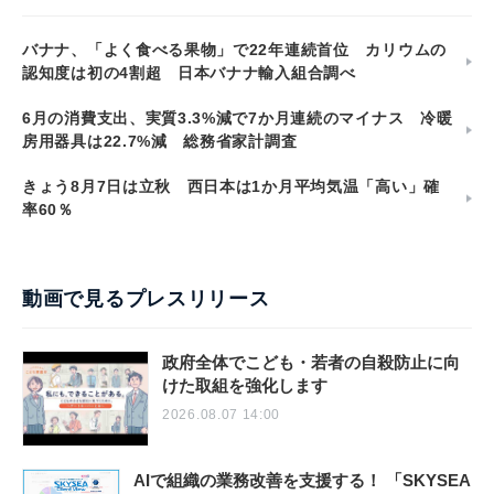
バナナ、「よく食べる果物」で22年連続首位 カリウムの
認知度は初の4割超 日本バナナ輸入組合調べ
6月の消費支出、実質3.3%減で7か月連続のマイナス 冷暖
房用器具は22.7%減 総務省家計調査
きょう8月7日は立秋 西日本は1か月平均気温「高い」確
率60％
動画で見るプレスリリース
政府全体でこども・若者の自殺防止に向
けた取組を強化します
2026.08.07 14:00
AIで組織の業務改善を支援する！ 「SKYSEA