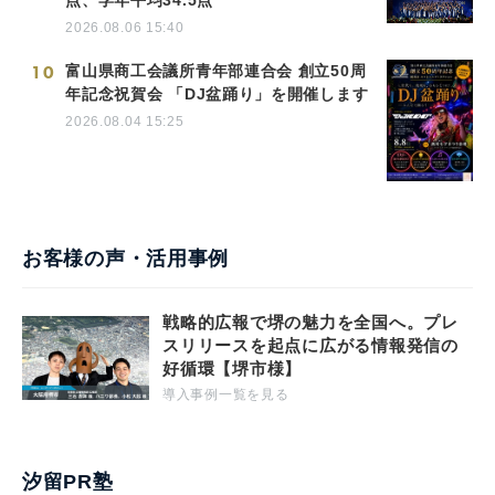
点、学年平均34.5点
2026.08.06 15:40
10
富山県商工会議所青年部連合会 創立50周
年記念祝賀会 「DJ盆踊り」を開催します
2026.08.04 15:25
お客様の声・活用事例
戦略的広報で堺の魅力を全国へ。プレ
スリリースを起点に広がる情報発信の
好循環【堺市様】
導入事例一覧を見る
汐留PR塾