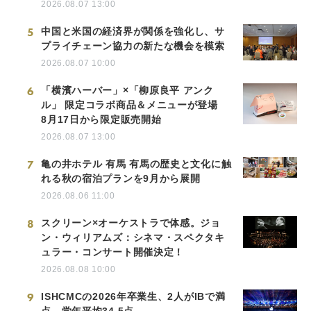
2026.08.07 13:00
5
中国と米国の経済界が関係を強化し、サ
プライチェーン協力の新たな機会を模索
2026.08.07 10:00
6
「横濱ハーバー」×「柳原良平 アンク
ル」 限定コラボ商品＆メニューが登場
8月17日から限定販売開始
2026.08.07 13:00
7
亀の井ホテル 有馬 有馬の歴史と文化に触
れる秋の宿泊プランを9月から展開
2026.08.06 11:00
8
スクリーン×オーケストラで体感。ジョ
ン・ウィリアムズ：シネマ・スペクタキ
ュラー・コンサート開催決定！
2026.08.08 10:00
9
ISHCMCの2026年卒業生、2人がIBで満