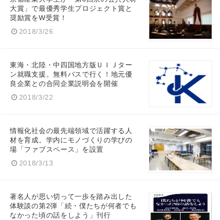
大賞」で最優秀学生プロジェクト賞と
奨励賞をW受賞！
2018/3/26
東海・北陸・中四国地方版ＵＩＪター
ン就職支援。無料バスで行く！地元優
良企業との合同企業説明会を開催
2018/3/22
情報化社会の最先端領域で活躍する人
材を育成。学内にモノづくりの学びの
場「ファブスペース」を設置
2018/3/13
著名人が思い切って一歩を踏み出した
体験談の第2弾「続・僕たちが何者でも
なかった頃の話をしよう」刊行