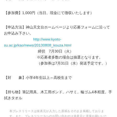
【参加費】1,000円（当日、現金にて徴収いたします）
【申込方法】神山天文台ホームページより応募フォームに沿って
お申込み下さい。
http://www.kyoto-
su.ac.jp/kao/news/20130808_kouza.html
締切 7月30日（火）
※応募者多数の場合は抽選となります。
（参加券は7月31日（水）発送予定です。）
【対 象】小学4年生以上～高校生まで
【持ち物】筆記用具、木工用ボンド、ハサミ、輪ゴム4本程度、手
拭きタオル
本プレスリリースは発表元が入力した原稿をそのまま掲載しておりま
す。また、プレスリリースへのお問い合わせは発表元に直接お願いいた