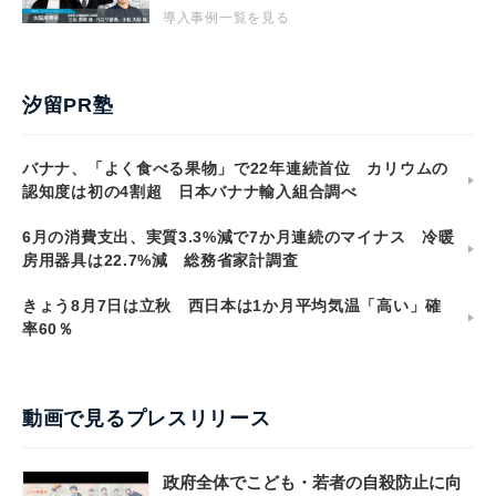
導入事例一覧を見る
汐留PR塾
バナナ、「よく食べる果物」で22年連続首位 カリウムの
認知度は初の4割超 日本バナナ輸入組合調べ
6月の消費支出、実質3.3%減で7か月連続のマイナス 冷暖
房用器具は22.7%減 総務省家計調査
きょう8月7日は立秋 西日本は1か月平均気温「高い」確
率60％
動画で見るプレスリリース
政府全体でこども・若者の自殺防止に向