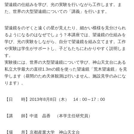
望遠鏡の仕組みを学び、光の実験を行いながら工作します。ま
た、世界の大型望遠鏡についての「講義」を行います。
望遠鏡をのぞくと遠くの星が見えたり、細かい模様を見分けられ
るようになるのはなぜでしょう？本講座では、望遠鏡の仕組みを
学び、光の実験をしながら、自分で望遠鏡を組み立てます。工作
や実験は学生がサポートし、子どもたちにわかりやすく説明しま
す。
実験後には、世界の大型望遠鏡について学び、神山天文台にある
私立大学最大の直径1.3mの鏡を使った望遠鏡「荒木望遠鏡」を見
学します（昼間のため天体観測は行いません。施設見学のみにな
ります）。
【日 時】2013年8月8日（木） 14：00～17：00
【講 師】中道 晶香 （本学主任研究員）
【場 所】京都産業大学 神山天文台