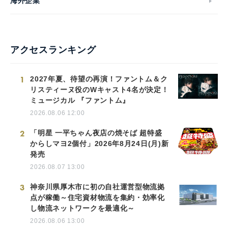
海外企業
アクセスランキング
1
2027年夏、待望の再演！ファントム＆ク
リスティーヌ役のWキャスト4名が決定！
ミュージカル 『ファントム』
2026.08.06 12:00
2
「明星 一平ちゃん夜店の焼そば 超特盛
からしマヨ2個付」2026年8月24日(月)新
発売
2026.08.07 13:00
3
神奈川県厚木市に初の自社運営型物流拠
点が稼働～住宅資材物流を集約・効率化
し物流ネットワークを最適化～
2026.08.06 13:00