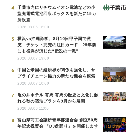
4
千葉市内にリチウムイオン電池などの小
型充電式電池回収ボックスを新たに15カ
所設置
2026.08.05 16:00
5
横浜vs沖縄尚学、8月10日甲子園で激
突 チケット完売の注目カード…28年前
にも横浜が演じた“伝説の一戦”
2026.08.07 19:00
6
中国と米国の経済界が関係を強化し、サ
プライチェーン協力の新たな機会を模索
2026.08.07 10:00
7
亀の井ホテル 有馬 有馬の歴史と文化に触
れる秋の宿泊プランを9月から展開
2026.08.06 11:00
8
富山県商工会議所青年部連合会 創立50周
年記念祝賀会 「DJ盆踊り」を開催します