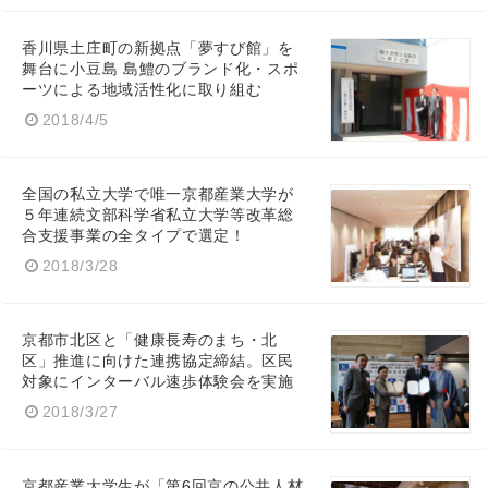
香川県土庄町の新拠点「夢すび館」を
舞台に小豆島 島鱧のブランド化・スポ
ーツによる地域活性化に取り組む
2018/4/5
全国の私立大学で唯一京都産業大学が
５年連続文部科学省私立大学等改革総
合支援事業の全タイプで選定！
2018/3/28
京都市北区と「健康長寿のまち・北
区」推進に向けた連携協定締結。区民
対象にインターバル速歩体験会を実施
2018/3/27
京都産業大学生が「第6回京の公共人材