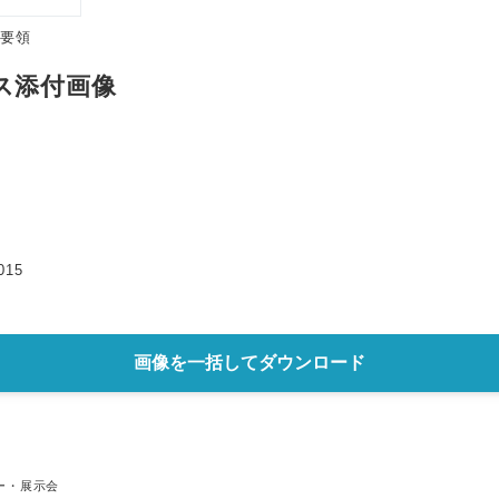
English
集要領
ス添付画像
15
画像を一括してダウンロード
ー・展示会