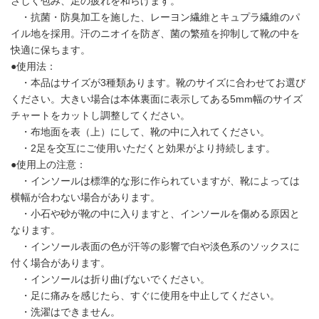
さしく包み、足の疲れを和らげます。
English
・抗菌・防臭加工を施した、レーヨン繊維とキュプラ繊維のパ
イル地を採用。汗のニオイを防ぎ、菌の繁殖を抑制して靴の中を
快適に保ちます。
●使用法：
・本品はサイズが3種類あります。靴のサイズに合わせてお選び
ください。大きい場合は本体裏面に表示してある5mm幅のサイズ
チャートをカットし調整してください。
・布地面を表（上）にして、靴の中に入れてください。
・2足を交互にご使用いただくと効果がより持続します。
●使用上の注意：
・インソールは標準的な形に作られていますが、靴によっては
横幅が合わない場合があります。
・小石や砂が靴の中に入りますと、インソールを傷める原因と
なります。
・インソール表面の色が汗等の影響で白や淡色系のソックスに
付く場合があります。
・インソールは折り曲げないでください。
・足に痛みを感じたら、すぐに使用を中止してください。
・洗濯はできません。