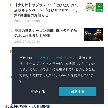
7
【大好評】サブウェイ×「はぴだんぶい」
店頭キャンペーン 『はぴサブサマー！』
第2弾開催のお知らせ
2026.07.31 11:00
8
掛川の祭典シーズン到来! 市内各所で熱
気あふれる祭りを開催
2026.07.31 09:30
9
伊良湖オーシャンリゾート 遊びも学びも
かなう、家族みんなで満喫する渥美半島
当社では、「
プライバシーポリシー
」に定める通
の夏旅
り、本ウェブサイトとサービスを快適にご利用いた
2026.08.04 11:00
だき、また、どのように活用されているのかを当社
で詳しく把握するために、Cookie を使用していま
10
愛媛県「災害時医療提供体制確保事業」
す。
向け医療コンテナを納品
2026.03.19 14:00
同意する
拒否する
お客様の声・活用事例