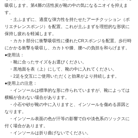
吸収します。第4層の活性炭が靴の中の気になるニオイを抑えま
す。
・土ふまずに、適度な弾力性を持たせたアーチクッション（ポ
リエチレンスポンジ）を配置。これが土ふまずを理想的な形状に
保持し疲れを軽減します。
・カカト部分に衝撃吸収性に優れたCRスポンジを配置。歩行時
にかかる衝撃を吸収し、カカトや膝、腰への負担を和らげます。
●使用法：
・靴に合ったサイズをお選びください。
・黒地面を表（上）にして、靴の中に入れてください。
・2足を交互にご使用いただくと効果がより持続します。
●使用上の注意：
・インソールは標準的な形に作られていますが、靴によっては
横幅が合わない場合があります。
・小石や砂が靴の中に入りますと、インソールを傷める原因と
なります。
・インソール表面の色が汗等の影響で白や淡色系のソックスに
付く場合があります。
・インソールは折り曲げないでください。