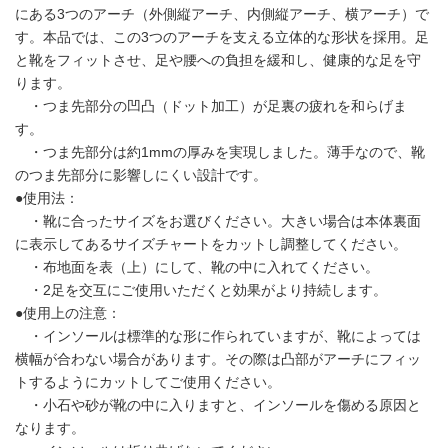
にある3つのアーチ（外側縦アーチ、内側縦アーチ、横アーチ）で
す。本品では、この3つのアーチを支える立体的な形状を採用。足
と靴をフィットさせ、足や腰への負担を緩和し、健康的な足を守
ります。
・つま先部分の凹凸（ドット加工）が足裏の疲れを和らげま
す。
・つま先部分は約1mmの厚みを実現しました。薄手なので、靴
のつま先部分に影響しにくい設計です。
●使用法：
・靴に合ったサイズをお選びください。大きい場合は本体裏面
に表示してあるサイズチャートをカットし調整してください。
・布地面を表（上）にして、靴の中に入れてください。
・2足を交互にご使用いただくと効果がより持続します。
●使用上の注意：
・インソールは標準的な形に作られていますが、靴によっては
横幅が合わない場合があります。その際は凸部がアーチにフィッ
トするようにカットしてご使用ください。
・小石や砂が靴の中に入りますと、インソールを傷める原因と
なります。