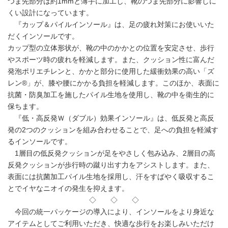
つま先部分は約1mmと薄手に加工し、靴のつま先部分に影響しに
くい設計になっています。
『カップ＆パイルインソール』は、足の疲れ対策にお使いいた
だくインソールです。
カップ型の立体形状が、靴の中のかかとの位置を安定させ、歩行
やスポーツ時の疲れを軽減します。また、クッション性に富んだ
発泡ポリエチレンと、かかと部分に使用した緩衝効果の高い「ズ
レン®」が、膝や腰にかかる負担を軽減します。このほか、表面に
抗菌・防臭加工を施したパイル生地を使用し、靴の中を衛生的に
保ちます。
『低・高反発Ｗ（ダブル）効果インソール』は、低反発と高反
発の2つのクッションを組み合わせることで、足への負担を軽減す
るインソールです。
1層目の低反発クッションが足をやさしく包み込み、2層目の高
反発クッションが歩行時の蹴り出す力をアシストします。また、
表面には抗菌加工パイル生地を採用し、汗をすばやく吸収するこ
とでイヤなニオイの発生を抑えます。
◇ ◇ ◇
今回の統一パッケージの導入により、インソールをより身近な
アイテムとしてご利用いただき、快適な歩行をお楽しみいただけ