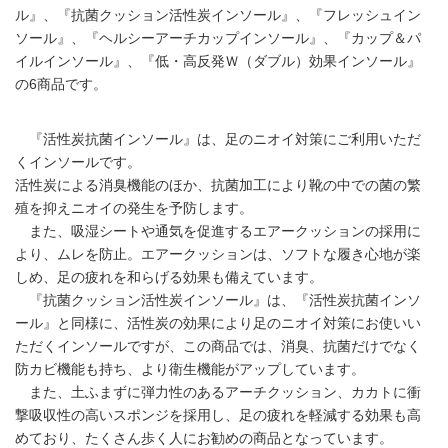
ル』、『抗菌クッション活性炭インソール』、『フレッシュイン
ソール』、『ヘルシーアーチカップインソール』、『カップ＆パ
イルインソール』、『低・高反発Ｗ（ダブル）効果インソール』
の6商品です。
『活性炭抗菌インソール』は、足のニオイ対策にご利用いただ
くインソールです。
活性炭による消臭機能のほか、抗菌加工により靴の中での菌の繁
殖を抑えニオイの発生を予防します。
また、吸湿シートや通気を促進するエアークッションの採用に
より、ムレを防止。エアークッションは、ソフトな履き心地が楽
しめ、足の疲れを和らげる効果も備えています。
『抗菌クッション活性炭インソール』は、『活性炭抗菌インソ
ール』と同様に、活性炭の効果により足のニオイ対策にお使いい
ただくインソールですが、この商品では、消臭、抗菌だけでなく
防カビ機能も持ち、より衛生機能がアップしています。
また、土ふまずに弾力性のあるアーチクッション、カカトに衝
撃吸収性の高いスポンジを採用し、足の疲れを軽減する効果も高
めており、たくさん歩く人にお勧めの商品となっています。