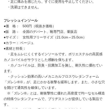
・足に痛みを感じたら、すぐに使用を中止してください。
・洗濯はできません。
フレッシュインソール
●価 格： 500円（税抜き価格）
●販 路： 全国のデパート、靴専門店、量販店
●サイズ： 女性用フリーサイズ（21.0cm～25.0cm）
●カラー： ベージュ
●素材と特長：
・足をムレにくくするインソールです。ポリエステルの高質感
カノコパイルがサラリとした感触を保ちます。
・カノコパイルは、防臭・抗菌加工を施し、耐久性に優れてい
ます。
・クッション効果の高いメカニカルフロスウレタンフォーム
「ズレン®※」が、足にかかる衝撃を緩和します。また、小さな穴
を開けて通気性を確保しています。
※「ズレン®」とは、耐衝撃性に優れた高密度で均一なセル構造
の特殊ウレタンフォームで、ブリヂストンが提供している製品で
す。