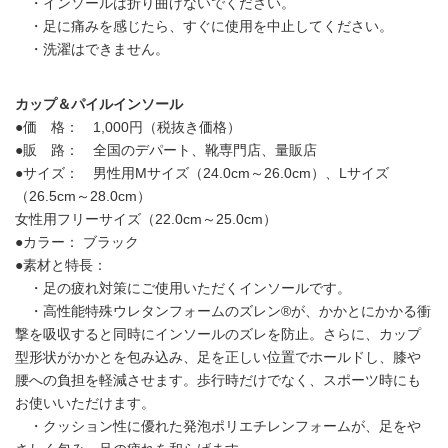
・インソールは折り曲げないでください。
・足に痛みを感じたら、すぐに使用を中止してください。
・洗濯はできません。
カップ＆パイルインソール
●価 格： 1,000円（税抜き価格）
●販 路： 全国のデパート、靴専門店、量販店
●サイズ： 男性用Mサイズ（24.0cm～26.0cm）、Lサイズ
（26.5cm～28.0cm）
女性用フリーサイズ（22.0cm～25.0cm）
●カラー： ブラック
●素材と特長：
・足の疲れ対策にご使用いただくインソールです。
・高性能特殊ウレタンフォームのズレン®が、かかとにかかる衝
撃を吸収すると同時にインソールのズレを防止。さらに、カップ
Japanese
型形状がかかとを包み込み、足を正しい位置でホールドし、膝や
腰への負担を軽減させます。歩行時だけでなく、スポーツ時にも
お使いいただけます。
・クッション性に優れた発泡ポリエチレンフォームが、足をや