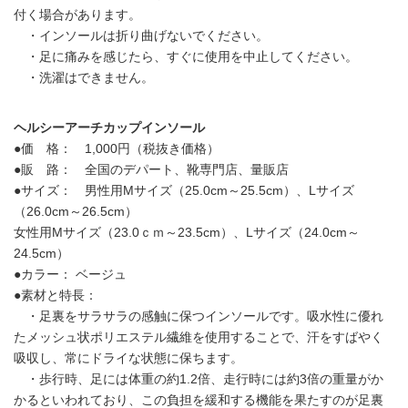
付く場合があります。
・インソールは折り曲げないでください。
・足に痛みを感じたら、すぐに使用を中止してください。
・洗濯はできません。
ヘルシーアーチカップインソール
●価 格： 1,000円（税抜き価格）
●販 路： 全国のデパート、靴専門店、量販店
●サイズ： 男性用Mサイズ（25.0cm～25.5cm）、Lサイズ
（26.0cm～26.5cm）
女性用Mサイズ（23.0ｃｍ～23.5cm）、Lサイズ（24.0cm～
24.5cm）
●カラー： ベージュ
●素材と特長：
・足裏をサラサラの感触に保つインソールです。吸水性に優れ
たメッシュ状ポリエステル繊維を使用することで、汗をすばやく
吸収し、常にドライな状態に保ちます。
・歩行時、足には体重の約1.2倍、走行時には約3倍の重量がか
かるといわれており、この負担を緩和する機能を果たすのが足裏