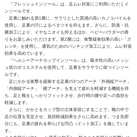
『フレッシュインソール』は、足ムレ対策にご利用いただくイ
ンソールです。
足裏に触れる第1層に、サラリとした質感の高いカノコパイルを
使用し、足裏の汗によるベタツキを抑えます。さらに、防臭・抗
菌加工により、イヤなニオイも抑えるほか、ベビーパウダーの香
りをお楽しみいただけます。第2層には、衝撃緩衝効果の高い「ズ
レン®」を使用し、通気のためのパンチング加工により、ムレ対策
効果を高めています。
『ヘルシーアーチカップインソール』は、吸水性の高いメッシ
ュ状のポリエステルを使用して、足裏をサラサラに保つインソー
ルです。
足にかかる衝撃を緩衝する足裏の3つのアーチ「外側縦アーチ」
「内側縦アーチ」「横アーチ」を支えて疲れを軽減する機能を持
ち、足と靴をしっかりフィットさせ、歩行時の腰や足への負担を
軽減します。
さらに、かかとをカップ型の立体形状にすることで、靴の中で
足の位置を安定させ、負担軽減効果をさらに高めます。つま先部
分にも、足裏の疲れを和らげる凹凸（ドット加工）を施していま
す。