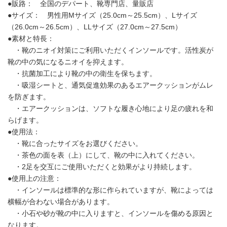
●販路： 全国のデパート、靴専門店、量販店
●サイズ： 男性用Mサイズ（25.0cm～25.5cm）、Lサイズ
（26.0cm～26.5cm）、LLサイズ（27.0cm～27.5cm）
●素材と特長：
・靴のニオイ対策にご利用いただくインソールです。活性炭が
靴の中の気になるニオイを抑えます。
・抗菌加工により靴の中の衛生を保ちます。
・吸湿シートと、通気促進効果のあるエアークッションがムレ
を防ぎます。
・エアークッションは、ソフトな履き心地により足の疲れを和
らげます。
●使用法：
・靴に合ったサイズをお選びください。
・茶色の面を表（上）にして、靴の中に入れてください。
・2足を交互にご使用いただくと効果がより持続します。
●使用上の注意：
・インソールは標準的な形に作られていますが、靴によっては
横幅が合わない場合があります。
・小石や砂が靴の中に入りますと、インソールを傷める原因と
なります。