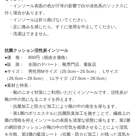
・インソール表面の色が汗等の影響で白や淡色系のソックスに
付く場合があります。
・インソールは折り曲げないでください。
・足に痛みを感じたら、すぐに使用を中止してください。
・洗濯はできません。
抗菌クッション活性炭インソール
●価 格： 800円（税抜き価格）
●販 路： 全国のデパート、靴専門店、量販店
●サイズ： 男性用Mサイズ（25.0cm～25.5cm）、Lサイズ
（26.0cm～26.5cm）、LLサイズ（27.0cm～28.0cm）
●素材と特長：
・靴のニオイ対策にご利用いただくインソールです。活性炭が
靴の中の気になるニオイを抑えます。
・抗菌加工と防カビ加工により靴の中の衛生を保ちます。
・第1層のポリエステルに抗菌防臭加工を施すことで、繊維上の
菌の増殖を抑えインソールの表面を清潔な状態に保ちます。第2層
の網目状クッションが靴の中の空気を循環させることにより湿気
を分散、第3層の吸湿シート（抗菌・防カビ加工）が残った湿気を