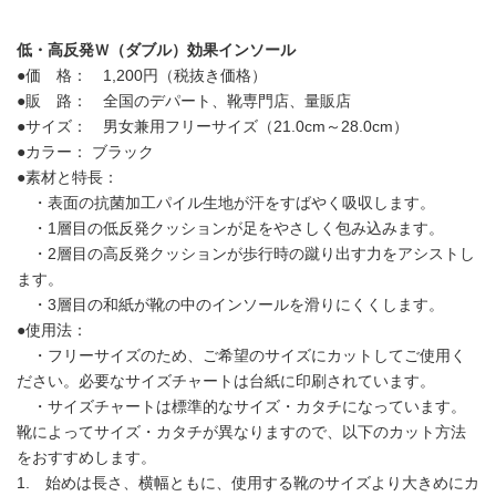
低・高反発Ｗ（ダブル）効果インソール
●価 格： 1,200円（税抜き価格）
●販 路： 全国のデパート、靴専門店、量販店
●サイズ： 男女兼用フリーサイズ（21.0cm～28.0cm）
●カラー： ブラック
●素材と特長：
・表面の抗菌加工パイル生地が汗をすばやく吸収します。
・1層目の低反発クッションが足をやさしく包み込みます。
・2層目の高反発クッションが歩行時の蹴り出す力をアシストし
ます。
・3層目の和紙が靴の中のインソールを滑りにくくします。
●使用法：
・フリーサイズのため、ご希望のサイズにカットしてご使用く
ださい。必要なサイズチャートは台紙に印刷されています。
・サイズチャートは標準的なサイズ・カタチになっています。
靴によってサイズ・カタチが異なりますので、以下のカット方法
をおすすめします。
1. 始めは長さ、横幅ともに、使用する靴のサイズより大きめにカ