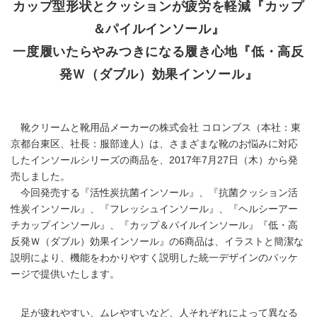
カップ型形状とクッションが疲労を軽減『カップ
＆パイルインソール』
一度履いたらやみつきになる履き心地『低・高反
発Ｗ（ダブル）効果インソール』
靴クリームと靴用品メーカーの株式会社 コロンブス（本社：東
京都台東区、社長：服部達人）は、さまざまな靴のお悩みに対応
したインソールシリーズの商品を、2017年7月27日（木）から発
売しました。
今回発売する『活性炭抗菌インソール』、『抗菌クッション活
性炭インソール』、『フレッシュインソール』、『ヘルシーアー
チカップインソール』、『カップ＆パイルインソール』『低・高
反発Ｗ（ダブル）効果インソール』の6商品は、イラストと簡潔な
説明により、機能をわかりやすく説明した統一デザインのパッケ
ージで提供いたします。
足が疲れやすい、ムレやすいなど、人それぞれによって異なる