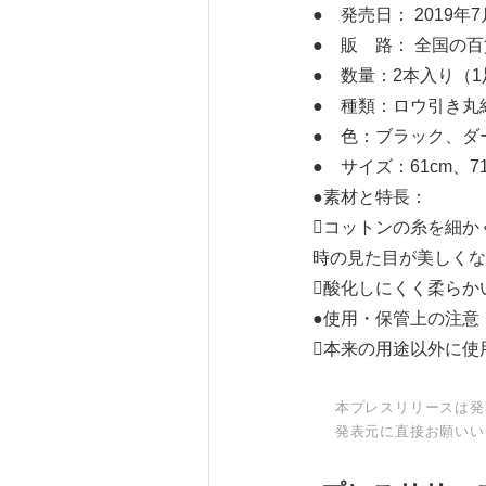
● 発売日： 2019年
● 販 路： 全国の
● 数量：2本入り（
● 種類：ロウ引き丸
● 色：ブラック、ダ
● サイズ：61cm、71
●素材と特長：
コットンの糸を細か
時の見た目が美しくな
酸化しにくく柔らか
●使用・保管上の注意
本来の用途以外に使
本プレスリリースは発
発表元に直接お願いい