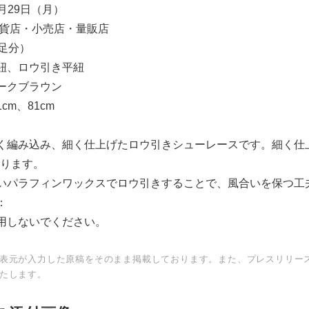
7月29日（月）
百貨店・小売店・量販店
1足分）
紐、ロウ引き平紐
ークブラウン
cm、81cm
く編み込み、細く仕上げたロウ引きシューレースです。細く仕
ります。
いパラフィンワックスでロウ引きすることで、風合いを保つ工
Japanese
：
用しないでください。
表元が入力した原稿をそのまま掲載しております。また、プレスリリー
たします。