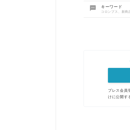

キーワード
コロンブス、新商
プレス会員
けに公開す