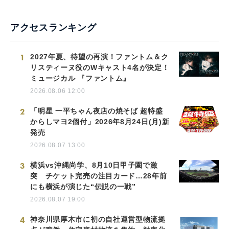
アクセスランキング
1
2027年夏、待望の再演！ファントム＆ク
リスティーヌ役のWキャスト4名が決定！
ミュージカル 『ファントム』
2026.08.06 12:00
2
「明星 一平ちゃん夜店の焼そば 超特盛
からしマヨ2個付」2026年8月24日(月)新
発売
2026.08.07 13:00
3
横浜vs沖縄尚学、8月10日甲子園で激
突 チケット完売の注目カード…28年前
にも横浜が演じた“伝説の一戦”
2026.08.07 19:00
4
神奈川県厚木市に初の自社運営型物流拠