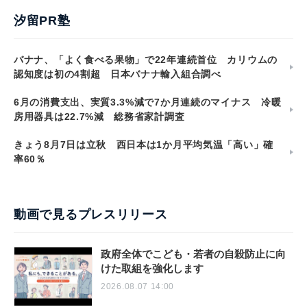
汐留PR塾
バナナ、「よく食べる果物」で22年連続首位 カリウムの
認知度は初の4割超 日本バナナ輸入組合調べ
6月の消費支出、実質3.3%減で7か月連続のマイナス 冷暖
房用器具は22.7%減 総務省家計調査
きょう8月7日は立秋 西日本は1か月平均気温「高い」確
率60％
動画で見るプレスリリース
政府全体でこども・若者の自殺防止に向
けた取組を強化します
2026.08.07 14:00