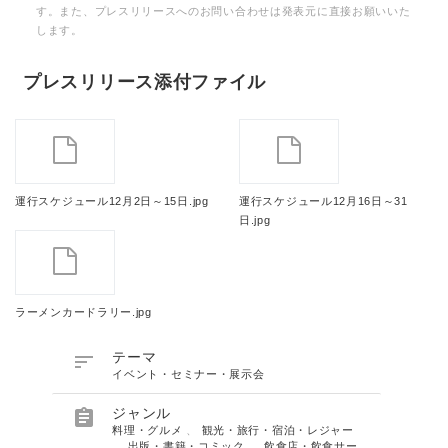
す。また、プレスリリースへのお問い合わせは発表元に直接お願いいた
します。
プレスリリース添付ファイル
運行スケジュール12月2日～15日.jpg
運行スケジュール12月16日～31
日.jpg
ラーメンカードラリー.jpg

テーマ
イベント・セミナー・展示会

ジャンル
料理・グルメ
、
観光・旅行・宿泊・レジャー
、
出版・書籍・コミック
、
飲食店・飲食サー