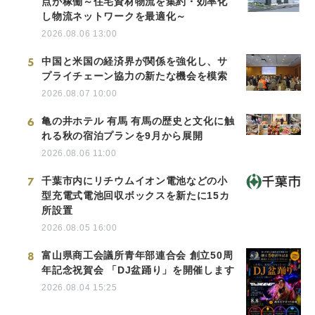
点が稼働～住宅資材物流を集約・効率化
し物流ネットワークを最適化～
2026.08.06 13:00
5
中国と米国の経済界が関係を強化し、サ
プライチェーン協力の新たな機会を模索
2026.08.07 10:00
6
亀の井ホテル 有馬 有馬の歴史と文化に触
れる秋の宿泊プランを9月から展開
2026.08.06 11:00
7
千葉市内にリチウムイオン電池などの小
型充電式電池回収ボックスを新たに15カ
所設置
2026.08.05 16:00
8
富山県商工会議所青年部連合会 創立50周
年記念祝賀会 「DJ盆踊り」を開催します
2026.08.04 15:25