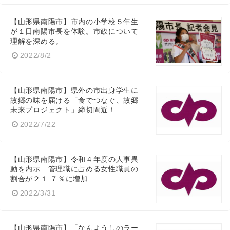
【山形県南陽市】市内の小学校５年生
が１日南陽市長を体験。市政について
理解を深める。
Japanese
2022/8/2
【山形県南陽市】県外の市出身学生に
故郷の味を届ける「食でつなぐ、故郷
未来プロジェクト」締切間近！
English
2022/7/22
【山形県南陽市】令和４年度の人事異
動を内示 管理職に占める女性職員の
割合が２１.７％に増加
2022/3/31
【山形県南陽市】「なんようしのラー