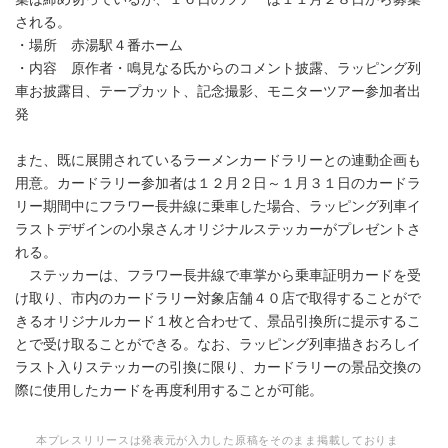
される。
・場所 赤湯駅４番ホーム
・内容 原作者・鳴見なる氏からのコメント披露、ラッピング列
車お披露目、テープカット、記念撮影、モニターツアー参加者出
発
また、既に展開されているラーメンカードラリーとの連動企画も
用意。カードラリー参加者は１２月２日～１月３１日のカードラ
リー期間中にフラワー長井線に乗車した場合、ラッピング列車イ
ラストデザインの小泉さんオリジナルステッカーがプレゼントさ
れる。
ステッカーは、フラワー長井線で車掌から乗車証明カードを受
け取り、市内のカードラリー対象店舗４０店で取得することがで
きるオリジナルカード１枚と合わせて、景品引換所に提示するこ
とで受け取ることができる。なお、ラッピング列車描きおろしイ
ラスト入りステッカーの引換に限り、カードラリーの景品交換の
際に使用したカードを再度利用することが可能。
本プレスリリースは発表元が入力した原稿をそのまま掲載しておりま