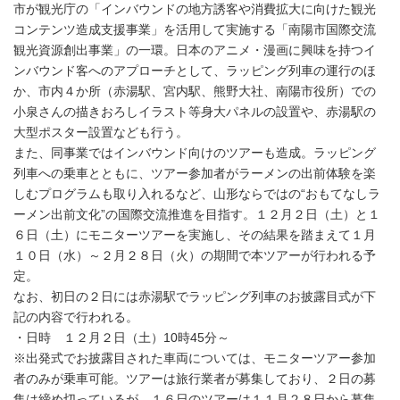
市が観光庁の「インバウンドの地方誘客や消費拡大に向けた観光
コンテンツ造成支援事業」を活用して実施する「南陽市国際交流
観光資源創出事業」の一環。日本のアニメ・漫画に興味を持つイ
ンバウンド客へのアプローチとして、ラッピング列車の運行のほ
か、市内４か所（赤湯駅、宮内駅、熊野大社、南陽市役所）での
小泉さんの描きおろしイラスト等身大パネルの設置や、赤湯駅の
大型ポスター設置なども行う。
また、同事業ではインバウンド向けのツアーも造成。ラッピング
列車への乗車とともに、ツアー参加者がラーメンの出前体験を楽
しむプログラムも取り入れるなど、山形ならではの“おもてなしラ
ーメン出前文化”の国際交流推進を目指す。１２月２日（土）と１
６日（土）にモニターツアーを実施し、その結果を踏まえて１月
１０日（水）～２月２８日（火）の期間で本ツアーが行われる予
定。
なお、初日の２日には赤湯駅でラッピング列車のお披露目式が下
記の内容で行われる。
・日時 １２月２日（土）10時45分～
※出発式でお披露目された車両については、モニターツアー参加
者のみが乗車可能。ツアーは旅行業者が募集しており、２日の募
集は締め切っているが、１６日のツアーは１１月２８日から募集