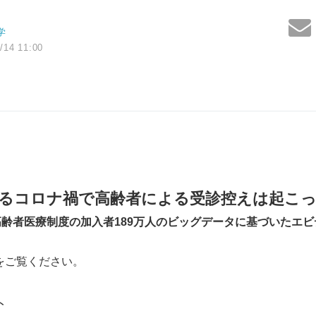
学
/14 11:00
るコロナ禍で高齢者による受診控えは起こ
高齢者医療制度の加入者189万人のビッグデータに基づいたエビ
をご覧ください。
ト