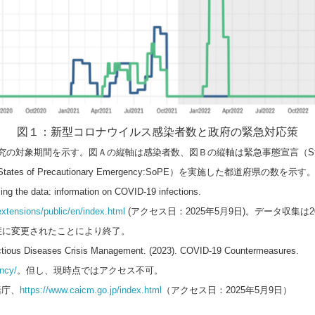
English
図１：新型コロナウイルス感染者数と政府の緊急対応策
対象期間を示す。図Ａの縦軸は感染者数、図Ｂの縦軸は緊急事態宣言（State of E
s of Precautionary Emergency:SoPE）を実施した都道府県の数を示す
ing the data: information on COVID-19 infections.
extensions/public/en/index.html
(アクセス日：2025年5月9日)。データ収集は2
症に変更されたことにより終了。
ectious Diseases Crisis Management. (2023). COVID-19 Countermeasures.
ency/
。但し、現時点ではアクセス不可。
括庁、
https://www.caicm.go.jp/index.html
（アクセス日：2025年5月9日）