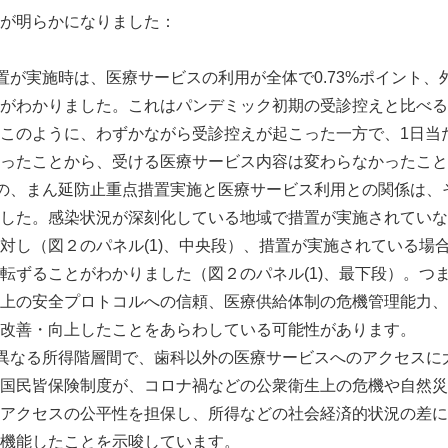
が明らかになりました：
が実施時は、医療サービスの利用が全体で0.73%ポイント、外
がわかりました。これはパンデミック初期の受診控えと比べる
このように、わずかながら受診控えが起こった一方で、1日当
ったことから、受ける医療サービス内容は変わらなかったこと
の、まん延防止重点措置実施と医療サービス利用との関係は、
した。感染状況が深刻化している地域で措置が実施されていな
対し（図２のパネル(1)、中央段）、措置が実施されている場
転ずることがわかりました（図２のパネル(1)、最下段）。つ
上の安全プロトコルへの信頼、医療供給体制の危機管理能力、
改善・向上したことをあらわしている可能性があります。
異なる所得階層間で、歯科以外の医療サービスへのアクセスに
国民皆保険制度が、コロナ禍などの公衆衛生上の危機や自然災
アクセスの公平性を担保し、所得などの社会経済的状況の差に
機能したことを示唆しています。