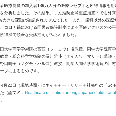
者医療制度の加入者189万人分の医療レセプトと所得情報を用
を分析しました。その結果、まん延防止等重点措置下でも外来
も大きな変動は確認されませんでした。また、歯科以外の医療
、コロナ禍における国民皆保険制度による医療アクセスの公平
所得層で顕著な受診控えがみられました。
田大学商学学術院の富蓉（フ・ヨウ）准教授、同学大学院商学
教育・総合科学学術院の及川雅斗（オイカワ・マサト）講師（
野口晴子（ノグチ・ハルコ）教授、同学人間科学学術院の川村
ープによるものです。
4月22日（現地時間）にネイチャー・リサーチ社発行の『Scientifi
た（論文名：
Healthcare utilization among Japanese older adult
）。