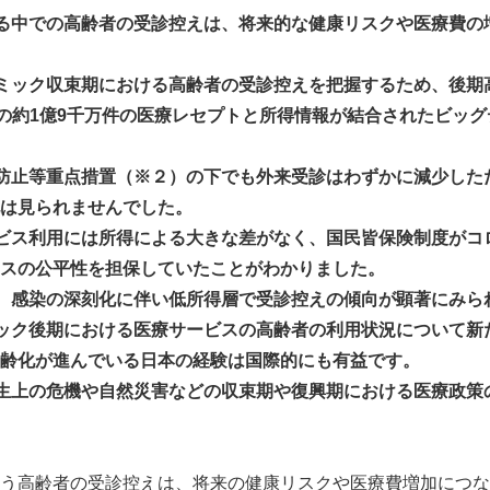
る中での高齢者の受診控えは、将来的な健康リスクや医療費の
ミック収束期における高齢者の受診控えを把握するため、後期
人の約1億9千万件の医療レセプトと所得情報が結合されたビッ
防止等重点措置（※２）の下でも外来受診はわずかに減少した
は見られませんでした。
ビス利用には所得による大きな差がなく、国民皆保険制度がコ
スの公平性を担保していたことがわかりました。
、感染の深刻化に伴い低所得層で受診控えの傾向が顕著にみら
ック後期における医療サービスの高齢者の利用状況について新
齢化が進んでいる日本の経験は国際的にも有益です。
生上の危機や自然災害などの収束期や復興期における医療政策
う高齢者の受診控えは、将来の健康リスクや医療費増加につな