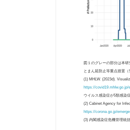
図１のグレーの部分は本研究の
とまん延防止等重点措置（State
(1) MHLW. (2023d). Visualiz
https://covid19.mhlw.go.jp/
ウイルス感染症が5類感染
(2) Cabinet Agency for Inf
https://corona.go.jp/emerg
(3) 内閣感染症危機管理統