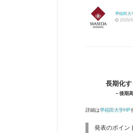
早稲田大
2025/5
長期化す
－後期
詳細は
早稲田大学HP
発表のポイン