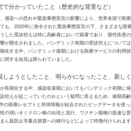
究で分かっていたこと（歴史的な背景など）
、感染への恐れや緊急事態宣言の影響により、世界各国で医療
ても、2020年に発令された緊急事態宣言の下、さまざまな医
うした受診控えは特に高齢者において顕著であり、慢性疾患の
響が懸念されました。パンデミック初期の受診控えについては
期化する中、パンデミック後期における医療サービスの利用状
に関する知見は限られていました。
現しようとしたこと、明らかになったこと、新し
が長期化する中、感染収束期においてもパンデミック初期に発
診控えが起こっていたのかという疑問に答えるため、後期高齢
千万件の医療レセプトと所得情報が結合されたビッグデータを使
性の弱いオミクロン株の出現と流行、ワクチン接種の急速な普
まん延防止等重点措置への移行などによって特徴付けられます