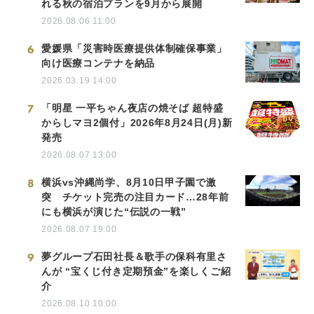
れる秋の宿泊プランを9月から展開
2026.08.06 11:00
6
愛媛県「災害時医療提供体制確保事業」
向け医療コンテナを納品
2026.03.19 14:00
7
「明星 一平ちゃん夜店の焼そば 超特盛
からしマヨ2個付」2026年8月24日(月)新
発売
2026.08.07 13:00
8
横浜vs沖縄尚学、8月10日甲子園で激
突 チケット完売の注目カード…28年前
にも横浜が演じた“伝説の一戦”
2026.08.07 19:00
9
夢グループ石田社長＆歌手の保科有里さ
んが “宝くじ付き定期預金”を楽しくご紹
介
2026.08.10 10:00