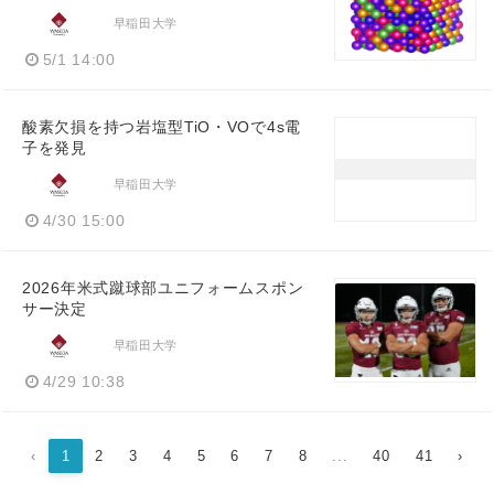
早稲田大学
5/1 14:00
酸素欠損を持つ岩塩型TiO・VOで4s電
子を発見
早稲田大学
4/30 15:00
2026年米式蹴球部ユニフォームスポン
サー決定
早稲田大学
4/29 10:38
‹
1
2
3
4
5
6
7
8
...
40
41
›