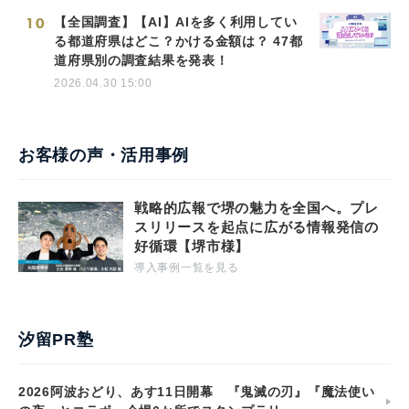
10
【全国調査】【AI】AIを多く利用してい
る都道府県はどこ？かける金額は？ 47都
道府県別の調査結果を発表！
2026.04.30 15:00
お客様の声・活用事例
戦略的広報で堺の魅力を全国へ。プレ
スリリースを起点に広がる情報発信の
好循環【堺市様】
導入事例一覧を見る
汐留PR塾
2026阿波おどり、あす11日開幕 『鬼滅の刃』『魔法使い