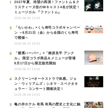
1
2027年夏、待望の再演！ファントム＆ク
リスティーヌ役のWキャスト4名が決定！
ミュージカル 『ファントム』
2026.08.06 12:00
2
「ちいかわ」×くら寿司コラボキャンペー
ン ～8月21日（金）から全国のくら寿司
で開催～
2026.08.10 10:00
3
「横濱ハーバー」×「柳原良平 アンク
ル」 限定コラボ商品＆メニューが登場
8月17日から限定販売開始
2026.08.07 13:00
4
スクリーン×オーケストラで体感。ジョ
ン・ウィリアムズ：シネマ・スペクタキ
ュラー・コンサート開催決定！
2026.08.08 10:00
5
亀の井ホテル 有馬 有馬の歴史と文化に触