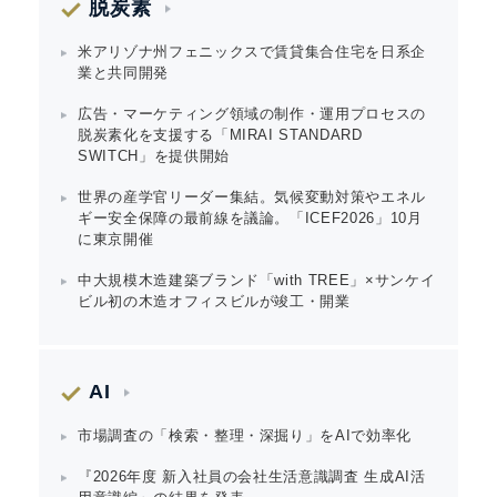
脱炭素
米アリゾナ州フェニックスで賃貸集合住宅を日系企
業と共同開発
広告・マーケティング領域の制作・運用プロセスの
脱炭素化を支援する「MIRAI STANDARD
SWITCH」を提供開始
世界の産学官リーダー集結。気候変動対策やエネル
ギー安全保障の最前線を議論。「ICEF2026」10月
に東京開催
中大規模木造建築ブランド「with TREE」×サンケイ
ビル初の木造オフィスビルが竣工・開業
Japanese
AI
市場調査の「検索・整理・深掘り」をAIで効率化
English
『2026年度 新入社員の会社生活意識調査 生成AI活