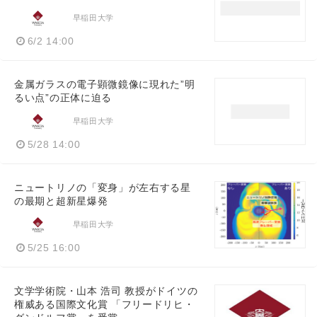
早稲田大学
6/2 14:00
金属ガラスの電子顕微鏡像に現れた”明
るい点”の正体に迫る
早稲田大学
5/28 14:00
ニュートリノの「変⾝」が左右する星
の最期と超新星爆発
早稲田大学
5/25 16:00
文学学術院・山本 浩司 教授がドイツの
権威ある国際文化賞 「フリードリヒ・