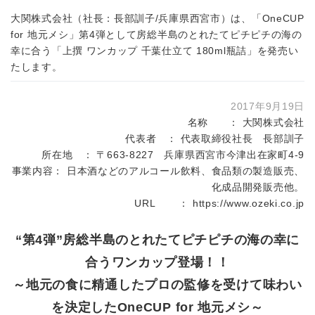
大関株式会社（社長：長部訓子/兵庫県西宮市）は、「OneCUP
for 地元メシ」第4弾として房総半島のとれたてピチピチの海の
幸に合う「上撰 ワンカップ 千葉仕立て 180ml瓶詰」を発売い
たします。
2017年9月19日
名称 ： 大関株式会社
代表者 ： 代表取締役社長 長部訓子
所在地 ： 〒663-8227 兵庫県西宮市今津出在家町4-9
事業内容： 日本酒などのアルコール飲料、食品類の製造販売、
化成品開発販売他。
URL ：
https://www.ozeki.co.jp
“第4弾”房総半島のとれたてピチピチの海の幸に
合うワンカップ登場！！
～地元の食に精通したプロの監修を受けて味わい
を決定したOneCUP for 地元メシ～