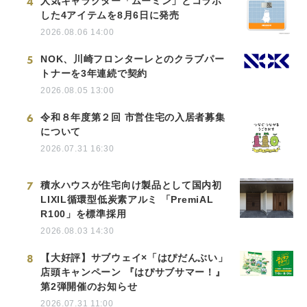
4
人気キャラクター「ムーミン」とコラボ
した4アイテムを8月6日に発売
2026.08.06 14:00
5
NOK、川崎フロンターレとのクラブパー
トナーを3年連続で契約
2026.08.05 13:00
6
令和８年度第２回 市営住宅の入居者募集
について
2026.07.31 16:30
7
積水ハウスが住宅向け製品として国内初
LIXIL循環型低炭素アルミ 「PremiAL
R100」を標準採用
2026.08.03 14:30
8
【大好評】サブウェイ×「はぴだんぶい」
店頭キャンペーン 『はぴサブサマー！』
第2弾開催のお知らせ
2026.07.31 11:00