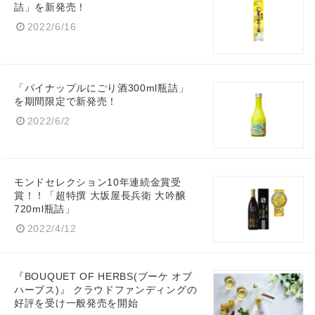
詰」を新発売！
2022/6/16
「パイナップルにごり酒300ml瓶詰」
を期間限定で新発売！
2022/6/2
モンドセレクション10年連続金賞受
賞！！「超特撰 大坂屋長兵衛 大吟醸
720ml瓶詰」
2022/4/12
『BOUQUET OF HERBS(ブーケ オブ
ハーブス)』 クラウドファンディングの
好評を受け一般発売を開始