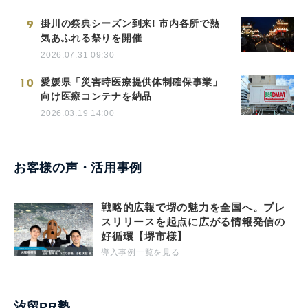
9
掛川の祭典シーズン到来! 市内各所で熱
気あふれる祭りを開催
2026.07.31 09:30
10
愛媛県「災害時医療提供体制確保事業」
向け医療コンテナを納品
2026.03.19 14:00
お客様の声・活用事例
戦略的広報で堺の魅力を全国へ。プレ
スリリースを起点に広がる情報発信の
好循環【堺市様】
導入事例一覧を見る
汐留PR塾