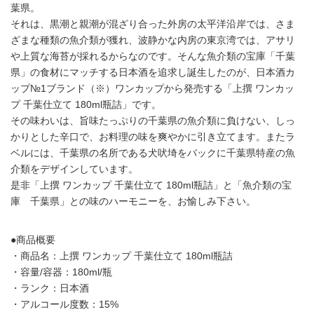
葉県。
それは、黒潮と親潮が混ざり合った外房の太平洋沿岸では、さま
ざまな種類の魚介類が獲れ、波静かな内房の東京湾では、アサリ
や上質な海苔が採れるからなのです。そんな魚介類の宝庫「千葉
県」の食材にマッチする日本酒を追求し誕生したのが、日本酒カ
ップ№1ブランド（※）ワンカップから発売する「上撰 ワンカッ
プ 千葉仕立て 180ml瓶詰」です。
その味わいは、旨味たっぷりの千葉県の魚介類に負けない、しっ
かりとした辛口で、お料理の味を爽やかに引き立てます。またラ
ベルには、千葉県の名所である犬吠埼をバックに千葉県特産の魚
介類をデザインしています。
是非「上撰 ワンカップ 千葉仕立て 180ml瓶詰」と「魚介類の宝
庫 千葉県」との味のハーモニーを、お愉しみ下さい。
●商品概要
・商品名：上撰 ワンカップ 千葉仕立て 180ml瓶詰
・容量/容器：180ml/瓶
・ランク：日本酒
・アルコール度数：15%