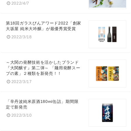
2022/4/7
Japanese
第18回ガラスびんアワード2022「創家
大坂屋 純米大吟醸」が最優秀賞受賞
2022/3/18
English
～大関の発酵技術を活かしたブランド
『大関醸す』第二弾～ 「麺用発酵スー
プの素」２種類を新発売！！
2022/3/17
「辛丹波純米原酒180ml缶詰」期間限
定で新発売
2022/3/10