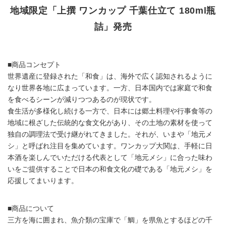
地域限定「上撰 ワンカップ 千葉仕立て 180ml瓶
詰」発売
■商品コンセプト
世界遺産に登録された「和食」は、海外で広く認知されるように
なり世界各地に広まっています。一方、日本国内では家庭で和食
を食べるシーンが減りつつあるのが現状です。
食生活が多様化し続ける一方で、日本には郷土料理や行事食等の
地域に根ざした伝統的な食文化があり、その土地の素材を使って
独自の調理法で受け継がれてきました。それが、いまや「地元メ
シ」と呼ばれ注目を集めています。ワンカップ大関は、手軽に日
本酒を楽しんでいただける代表として「地元メシ」に合った味わ
いをご提供することで日本の和食文化の礎である「地元メシ」を
応援してまいります。
■商品について
三方を海に囲まれ、魚介類の宝庫で「鯛」を県魚とするほどの千