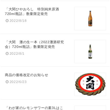
「大関ひやおろし 特別純米原酒
720ml瓶詰」数量限定発売
2022/8/18
「大関 灘の生一本（2022灘酒研究
会）720ml瓶詰」数量限定発売
2022/8/1
商品の価格改定のお知らせ
2022/6/23
「わが家のレモンサワーの素3Lはこ