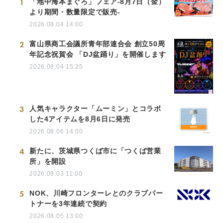
1
「地中海本まぐろ」フェア-8月7日（金）
より期間・数量限定で販売-
2026.08.04 14:00
2
富山県商工会議所青年部連合会 創立50周
年記念祝賀会 「DJ盆踊り」を開催します
2026.08.04 15:25
3
人気キャラクター「ムーミン」とコラボ
した4アイテムを8月6日に発売
2026.08.06 14:00
4
新たに、茨城県つくば市に「つくば営業
所」を開設
2026.08.03 11:00
5
NOK、川崎フロンターレとのクラブパー
トナーを3年連続で契約
2026.08.05 13:00