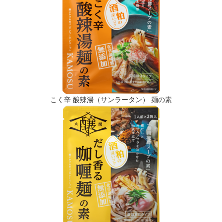
こく辛 酸辣湯（サンラータン） 麺の素