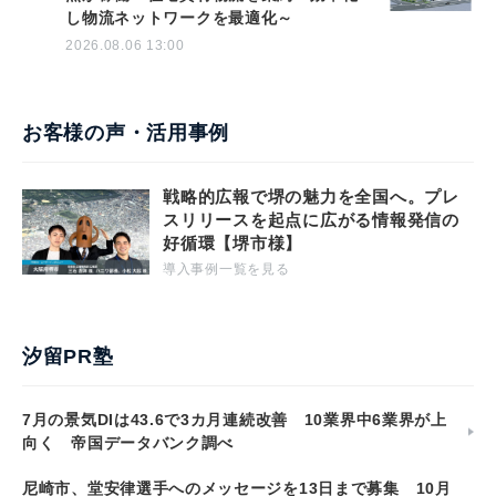
し物流ネットワークを最適化～
2026.08.06 13:00
お客様の声・活用事例
戦略的広報で堺の魅力を全国へ。プレ
スリリースを起点に広がる情報発信の
好循環【堺市様】
導入事例一覧を見る
汐留PR塾
7月の景気DIは43.6で3カ月連続改善 10業界中6業界が上
向く 帝国データバンク調べ
尼崎市、堂安律選手へのメッセージを13日まで募集 10月