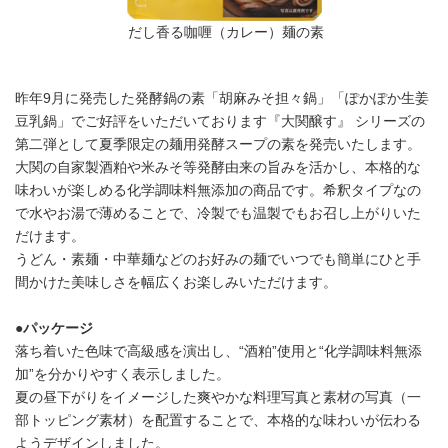
だし香る咖喱（カレー）麺の素
昨年9月に発売した発酵鍋の素「胡麻みそ担々鍋」「ぽかぽか生姜
豆乳鍋」でご好評をいただいております『大関醸す』 シリーズの
第二弾として夏季限定の麺用発酵スープの素を発売いたします。
大関の自家製酒粕や米みそ等発酵由来の旨みを活かし、本格的な
味わいが楽しめる化学調味料無添加の商品です。希釈タイプなの
で水やお湯で薄めることで、冷製でも温製でもお召し上がりいた
だけます。
うどん・素麺・中華麺などのお好みの麺でいつでも簡単にひと手
間かけた美味しさを幅広くお楽しみいただけます。
●パッケージ
落ち着いた色味で高級感を演出し、“酒粕”使用と“化学調味料無添
加”を分かりやすく表示しました。
夏の昼下がりをイメージした爽やかな料理写真と素材の写真（一
部トッピング素材）を配置することで、本格的な味わいが伝わる
ようデザインしました。