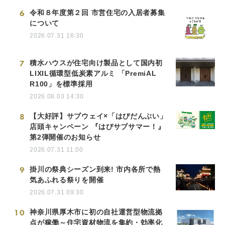
6
令和８年度第２回 市営住宅の入居者募集
について
2026.07.31 16:30
7
積水ハウスが住宅向け製品として国内初
LIXIL循環型低炭素アルミ 「PremiAL
R100」を標準採用
2026.08.03 14:30
8
【大好評】サブウェイ×「はぴだんぶい」
店頭キャンペーン 『はぴサブサマー！』
第2弾開催のお知らせ
2026.07.31 11:00
9
掛川の祭典シーズン到来! 市内各所で熱
気あふれる祭りを開催
2026.07.31 09:30
10
神奈川県厚木市に初の自社運営型物流拠
点が稼働～住宅資材物流を集約・効率化