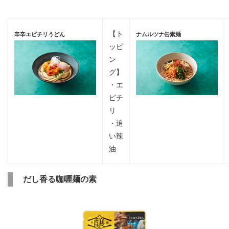
【ト
辛辛エビチリうどん
ナムルツナ缶素麺
ッピ
ン
グ】
・エ
ビチ
リ
・追
い辣
油
だし香る咖喱麺の素