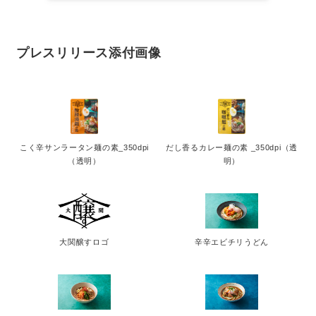
プレスリリース添付画像
こく辛サンラータン麺の素_350dpi
だし香るカレー麺の素 _350dpi（透
（透明）
明）
大関醸すロゴ
辛辛エビチリうどん