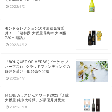
2022/6/2
モンドセレクション10年連続金賞受
賞！！「超特撰 大坂屋長兵衛 大吟醸
720ml瓶詰」
2022/4/12
『BOUQUET OF HERBS(ブーケ オブ
ハーブス)』 クラウドファンディングの
好評を受け一般発売を開始
2022/4/7
第18回ガラスびんアワード2022「創家
大坂屋 純米大吟醸」が最優秀賞受賞
2022/3/18