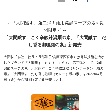
～ 『大関醸す』第二弾！麺用発酵スープの素を期
間限定で ～
「大関醸す こく辛酸辣湯麺の素」「大関醸す だ
し香る咖喱麺の素」新発売
大関株式会社（社長：長部訓子/兵庫県西宮市）は発酵技術を活か
したブランド『大関醸す（かもす）』から、第二弾として、麺用
発酵スープの素「大関醸す こく辛酸辣湯（サンラータン）麺の
素」「大関醸す だし香る咖喱（カレー）麺の素」を2022年4月1
日（金）から期間限定で新発売します。