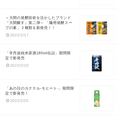
～大関の発酵技術を活かしたブランド
『大関醸す』第二弾～ 「麺用発酵スー
プの素」２種類を新発売！！
2022/3/17
「辛丹波純米原酒180ml缶詰」期間限
定で新発売
2022/3/10
「あの日のカクテル-モヒート-」期間限
定で新発売！
2022/2/25