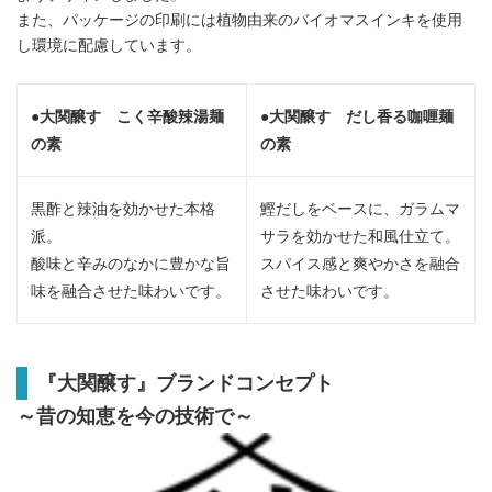
また、パッケージの印刷には植物由来のバイオマスインキを使用
し環境に配慮しています。
●大関醸す こく辛酸辣湯麺
●大関醸す だし香る咖喱麺
の素
の素
黒酢と辣油を効かせた本格
鰹だしをベースに、ガラムマ
派。
サラを効かせた和風仕立て。
酸味と辛みのなかに豊かな旨
スパイス感と爽やかさを融合
味を融合させた味わいです。
させた味わいです。
『大関醸す』ブランドコンセプト
～昔の知恵を今の技術で～