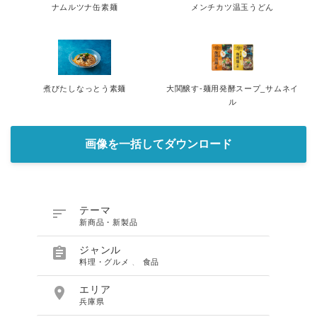
ナムルツナ缶素麺
メンチカツ温玉うどん
煮びたしなっとう素麺
大関醸す-麺用発酵スープ_サムネイ
ル
画像を一括してダウンロード

テーマ
新商品・新製品

ジャンル
料理・グルメ
、
食品

エリア
兵庫県