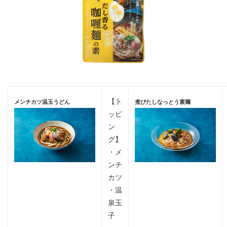
【ト
メンチカツ温玉うどん
煮びたしなっとう素麺
ッピ
ン
グ】
・メ
ンチ
カツ
・温
泉玉
子