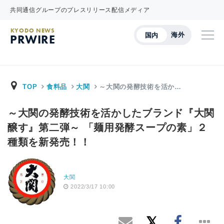
共同通信グループのプレスリリース配信メディア
KYODO NEWS
海外
国内
PRWIRE
TOP
食料品
大関
～大関の発酵技術を活か…
～大関の発酵技術を活かしたブランド『大関
醸す』第二弾～ 「麺用発酵スープの素」２
種類を新発売！！
大関
2022/3/17 10:00