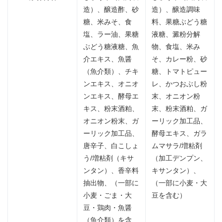
造）、醸造酢、砂
造）、醸造調味
糖、米みそ、食
料、果糖ぶどう糖
塩、ラー油、果糖
液糖、澱粉分解
ぶどう糖液糖、魚
物、食塩、米み
介エキス、魚醤
そ、カレー粉、砂
（魚介類）、チキ
糖、トマトピュー
ンエキス、オニオ
レ、かつおぶし粉
ンエキス、酵母エ
末、オニオン粉
キス、粉末酒粕、
末、粉末酒粕、ガ
オニオン粉末、ガ
ーリック加工品、
ーリック加工品、
酵母エキス、ガラ
唐辛子、白こしょ
ムマサラ/増粘剤
う/増粘剤（キサ
（加工デンプン、
ンタン）、香辛料
キサンタン）、
抽出物、（一部に
（一部に小麦・大
小麦・ごま・大
豆を含む）
豆・鶏肉・魚醤
（魚介類）を含