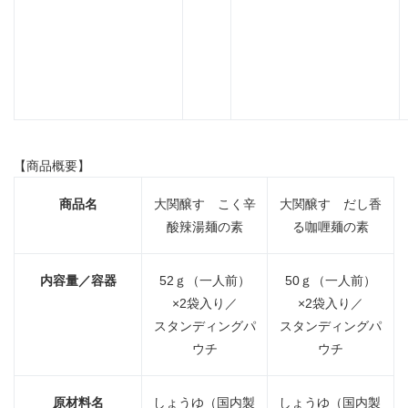
【商品概要】
商品名
大関醸す こく辛
大関醸す だし香
酸辣湯麺の素
る咖喱麺の素
内容量／容器
52ｇ（一人前）
50ｇ（一人前）
×2袋入り／
×2袋入り／
スタンディングパ
スタンディングパ
ウチ
ウチ
原材料名
しょうゆ（国内製
しょうゆ（国内製