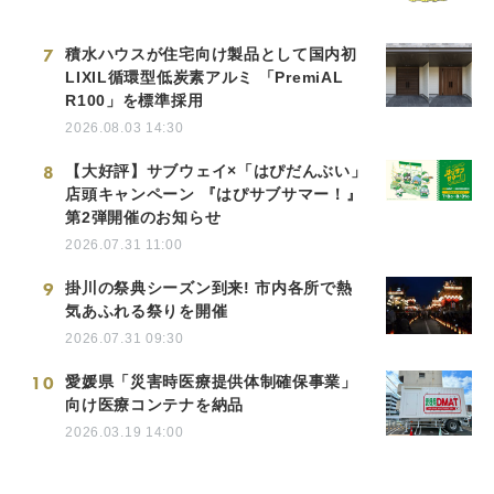
7
積水ハウスが住宅向け製品として国内初
LIXIL循環型低炭素アルミ 「PremiAL
R100」を標準採用
2026.08.03 14:30
8
【大好評】サブウェイ×「はぴだんぶい」
店頭キャンペーン 『はぴサブサマー！』
第2弾開催のお知らせ
2026.07.31 11:00
9
掛川の祭典シーズン到来! 市内各所で熱
気あふれる祭りを開催
2026.07.31 09:30
10
愛媛県「災害時医療提供体制確保事業」
向け医療コンテナを納品
2026.03.19 14:00