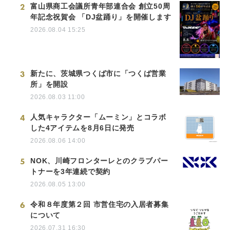
2
富山県商工会議所青年部連合会 創立50周
年記念祝賀会 「DJ盆踊り」を開催します
2026.08.04 15:25
3
新たに、茨城県つくば市に「つくば営業
所」を開設
2026.08.03 11:00
4
人気キャラクター「ムーミン」とコラボ
した4アイテムを8月6日に発売
2026.08.06 14:00
5
NOK、川崎フロンターレとのクラブパー
トナーを3年連続で契約
2026.08.05 13:00
6
令和８年度第２回 市営住宅の入居者募集
について
2026.07.31 16:30