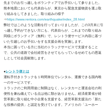
先までのお引っ越しをボランティアでお手伝いして参りました。
熊本地震においても代表自らが、東京から緊急支援物資を運ぶ取
り組みをしてきました。取り組みの様子
⇒
https://www.rentora.com/earthquake/index_28.html
弊社ではこのような活動を行ってまいりましたが、この3月末に引
っ越し予約ができない方にも、代表自らが、これまでの取り組み
同様にボランティア（無料）で、レントラ便サービス内容に基づ
いた引越しのお手伝いをする支援企画を実施します。
本当に困っている方に当社のトラックサービスで支援すること
で、公共の道路で会社経営をさせてもらっているせめてもの恩返
しとして社会貢献致します。
●
レントラ便とは
運転手付きトラックを１時間単位でレンタル、運搬できる国内唯
一のサービスです。
トラックのご利用用途に制限はなく、レンタカーと運送会社の利
便性を兼ね備えている点は他に類がありません。経済産業省が経
営革新に取り組む中小企業を支援する、経営革新支援法の「新た
な役務の提供」と認定を受けています。アメリカの「ユーホー