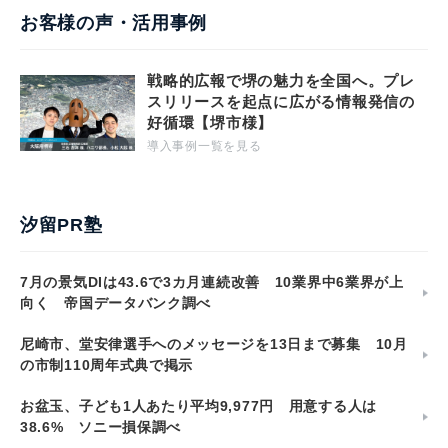
お客様の声・活用事例
戦略的広報で堺の魅力を全国へ。プレ
スリリースを起点に広がる情報発信の
好循環【堺市様】
導入事例一覧を見る
汐留PR塾
7月の景気DIは43.6で3カ月連続改善 10業界中6業界が上
向く 帝国データバンク調べ
尼崎市、堂安律選手へのメッセージを13日まで募集 10月
の市制110周年式典で掲示
お盆玉、子ども1人あたり平均9,977円 用意する人は
38.6% ソニー損保調べ