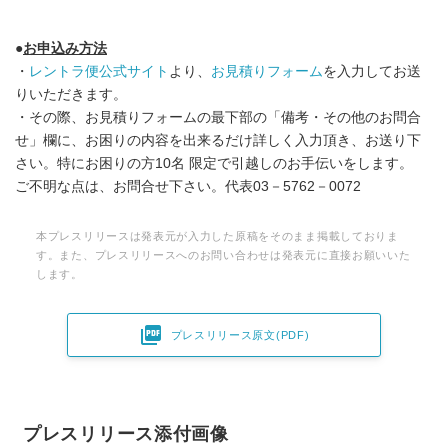
●
お申込み方法
・
レントラ便公式サイト
より、
お見積りフォーム
を入力してお送
りいただきます。
・その際、お見積りフォームの最下部の「備考・その他のお問合
せ」欄に、お困りの内容を出来るだけ詳しく入力頂き、お送り下
さい。特にお困りの方10名 限定で引越しのお手伝いをします。
ご不明な点は、お問合せ下さい。代表03－5762－0072
本プレスリリースは発表元が入力した原稿をそのまま掲載しておりま
す。また、プレスリリースへのお問い合わせは発表元に直接お願いいた
します。

プレスリリース原文(PDF)
プレスリリース添付画像