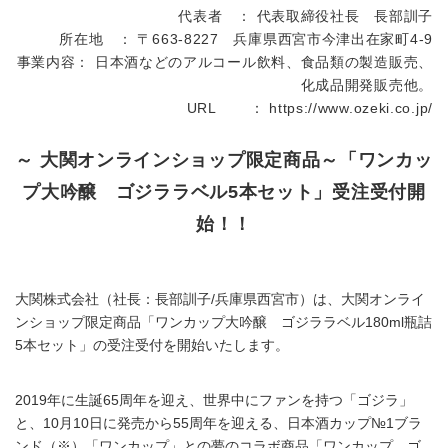
代表者 ： 代表取締役社長 長部訓子
所在地 ： 〒663-8227 兵庫県西宮市今津出在家町4-9
事業内容： 日本酒などのアルコール飲料、食品類の製造販売、
化成品開発販売他。
URL ：
https://www.ozeki.co.jp/
～ 大関オンラインショップ限定商品～「ワンカッ
プ大吟醸 ゴジララベル5本セット」受注受付開
始！！
大関株式会社（社長：長部訓子/兵庫県西宮市）は、大関オンライ
ンショップ限定商品「ワンカップ大吟醸 ゴジララベル180ml瓶詰
5本セット」の受注受付を開始いたします。
2019年に生誕65周年を迎え、世界中にファンを持つ「ゴジラ」
と、10月10日に発売から55周年を迎える、日本酒カップ№1ブラ
ンド（※）「ワンカップ」との夢のコラボ商品「ワンカップ ゴ