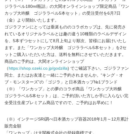
ジララベル180ml瓶詰」の大関オンラインショップ限定商品「ワン
カップ大吟醸 ゴジララベル5本セット」の受注受付を6月7日
（金）より開始いたします。
ゴジラファンにとっては垂涎もののコラボカップは、先に発売さ
れているオリジナルラベルとは趣の違う10種類のラベルデザイン
を、5本ずつセットにして8月上旬より順次、皆様にお届けいたし
ます。また「ワンカップ大吟醸 ゴジララベル5本セット」を2セ
ットご購入いただいた方は、送料を無料にさせていただきます。
商品のご予約は、大関オンラインショップ
（
https://shop.ozeki.co.jp/godzilla
) でご確認下さい。ゴジラファン
同士、またはお友達と一緒にご予約されませんか。“キング・オ
ブ・モンスターズ”の「ゴジラ」と日本酒カップ№1ブランド
（※）「ワンカップ」との夢のコラボ商品「ワンカップ大吟醸
ゴジララベル5本セット」は、ご予約頂いた方しか手に入らない完
全受注生産プレミアム商品ですので、ご予約はお早めに！
（※）インテージSRI調べ日本酒カップ容器2018年1月～12月累計
販売金額
「ワンカップ」は大関株式会社の登録商標です。