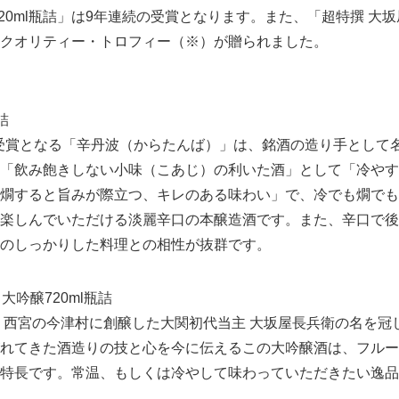
20ml瓶詰」は9年連続の受賞となります。また、「超特撰 大
クオリティー・トロフィー（※）が贈られました。
詰
連続受賞となる「辛丹波（からたんば）」は、銘酒の造り手として
「飲み飽きしない小味（こあじ）の利いた酒」として「冷やす
燗すると旨みが際立つ、キレのある味わい」で、冷でも燗でも
楽しんでいただける淡麗辛口の本醸造酒です。また、辛口で後
のしっかりした料理との相性が抜群です。
大吟醸720ml瓶詰
）、西宮の今津村に創醸した大関初代当主 大坂屋長兵衛の名を冠
れてきた酒造りの技と心を今に伝えるこの大吟醸酒は、フルー
特長です。常温、もしくは冷やして味わっていただきたい逸品