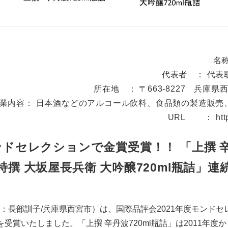
名
代表者 ： 代表
所在地 ： 〒663-8227 兵庫県
業内容： 日本酒などのアルコール飲料、食品類の製造販売
URL ：
htt
ンドセレクションで金賞受賞！！ 「上撰 辛
特撰 大坂屋長兵衛 大吟醸720ml瓶詰」連
長部訓子/兵庫県西宮市）は、国際品評会2021年度モンドセ
受賞いたしました。「上撰 辛丹波720ml瓶詰」は2011年度