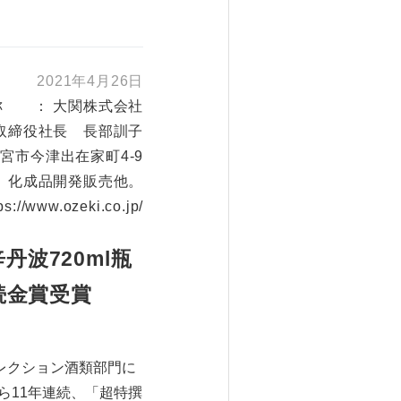
2021年4月26日
称 ： 大関株式会社
取締役社長 長部訓子
西宮市今津出在家町4-9
、化成品開発販売他。
ps://www.ozeki.co.jp/
丹波720ml瓶
続金賞受賞
レクション酒類部門に
から11年連続、「超特撰