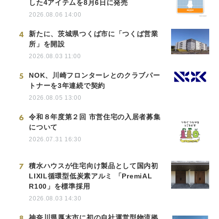
した4アイテムを8月6日に発売
2026.08.06 14:00
4
新たに、茨城県つくば市に「つくば営業
所」を開設
2026.08.03 11:00
5
NOK、川崎フロンターレとのクラブパー
トナーを3年連続で契約
2026.08.05 13:00
6
令和８年度第２回 市営住宅の入居者募集
について
2026.07.31 16:30
7
積水ハウスが住宅向け製品として国内初
LIXIL循環型低炭素アルミ 「PremiAL
R100」を標準採用
2026.08.03 14:30
8
神奈川県厚木市に初の自社運営型物流拠