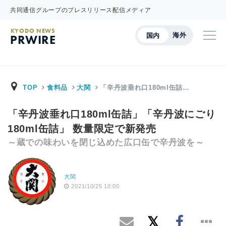
共同通信グループのプレスリリース配信メディア
KYODO NEWS
海外
国内
PRWIRE
TOP
食料品
大関
「辛丹波垂れ口180ml缶詰…
「辛丹波垂れ口180ml缶詰」「辛丹波にごり
180ml缶詰」 数量限定で新発売
～蔵での味わいを閉じ込めた広口缶で辛丹波を～
大関
2021/10/25 10:00