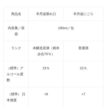
商品名
辛丹波垂れ口
辛丹波にごり
内容量／容
180ml／缶
器
ランク
本醸造原酒
（精米
普通酒
歩合70％）
（標準）ア
19％
15％
ルコール度
数
（標準） 日
+8
+7
本酒度