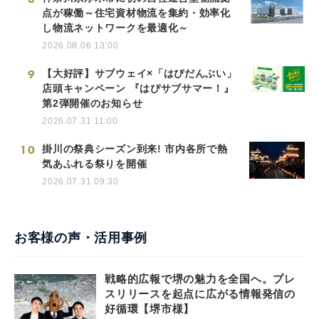
点が稼働～住宅資材物流を集約・効率化
し物流ネットワークを最適化～
2026.08.06 13:00
9
【大好評】サブウェイ×「はぴだんぶい」
店頭キャンペーン 『はぴサブサマー！』
第2弾開催のお知らせ
2026.07.31 11:00
10
掛川の祭典シーズン到来! 市内各所で熱
気あふれる祭りを開催
2026.07.31 09:30
お客様の声・活用事例
戦略的広報で堺の魅力を全国へ。プレ
スリリースを起点に広がる情報発信の
好循環【堺市様】