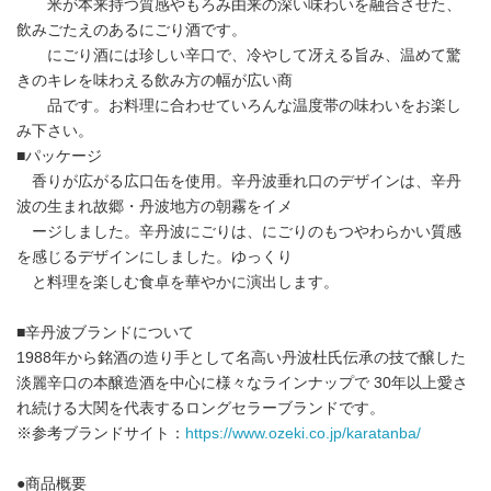
米が本来持つ質感やもろみ由来の深い味わいを融合させた、
飲みごたえのあるにごり酒です。
にごり酒には珍しい辛口で、冷やして冴える旨み、温めて驚
きのキレを味わえる飲み方の幅が広い商
品です。お料理に合わせていろんな温度帯の味わいをお楽し
み下さい。
■パッケージ
香りが広がる広口缶を使用。辛丹波垂れ口のデザインは、辛丹
波の生まれ故郷・丹波地方の朝霧をイメ
ージしました。辛丹波にごりは、にごりのもつやわらかい質感
を感じるデザインにしました。ゆっくり
と料理を楽しむ食卓を華やかに演出します。
■辛丹波ブランドについて
1988年から銘酒の造り手として名高い丹波杜氏伝承の技で醸した
淡麗辛口の本醸造酒を中心に様々なラインナップで 30年以上愛さ
れ続ける大関を代表するロングセラーブランドです。
※参考ブランドサイト：
https://www.ozeki.co.jp/karatanba/
●商品概要