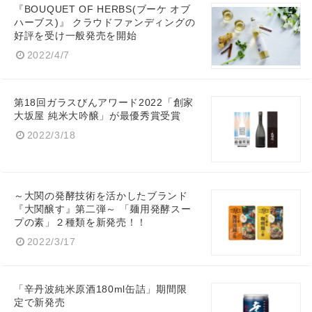
『BOUQUET OF HERBS(ブーケ オブ
ハーブス)』 クラウドファンディングの
好評を受け一般発売を開始
2022/4/7
第18回ガラスびんアワード2022「創家
大坂屋 純米大吟醸」が最優秀賞受賞
2022/3/18
～大関の発酵技術を活かしたブランド
『大関醸す』第二弾～ 「麺用発酵スー
プの素」２種類を新発売！！
2022/3/17
「辛丹波純米原酒180ml缶詰」期間限
定で新発売